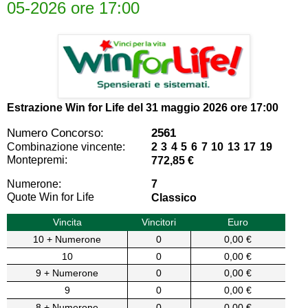
05-2026 ore 17:00
Estrazione Win for Life del
31 maggio 2026 ore 17:00
Numero Concorso:
2561
Combinazione vincente:
2 3 4 5 6 7 10 13 17 19
Montepremi:
772,85 €
Numerone:
7
Quote Win for Life
Classico
Vincita
Vincitori
Euro
10 + Numerone
0
0,00 €
10
0
0,00 €
9 + Numerone
0
0,00 €
9
0
0,00 €
8 + Numerone
0
0,00 €