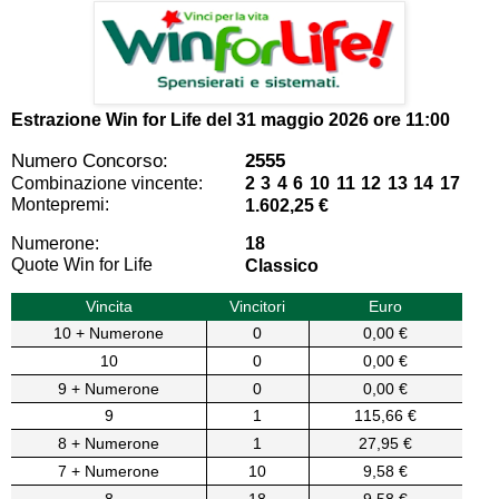
Estrazione Win for Life del
31 maggio 2026 ore 11:00
Numero Concorso:
2555
Combinazione vincente:
2 3 4 6 10 11 12 13 14 17
Montepremi:
1.602,25 €
Numerone:
18
Quote Win for Life
Classico
Vincita
Vincitori
Euro
10 + Numerone
0
0,00 €
10
0
0,00 €
9 + Numerone
0
0,00 €
9
1
115,66 €
8 + Numerone
1
27,95 €
7 + Numerone
10
9,58 €
8
18
9,58 €