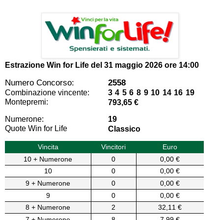
Estrazione Win for Life del
31 maggio 2026 ore 14:00
Numero Concorso:
2558
Combinazione vincente:
3 4 5 6 8 9 10 14 16 19
Montepremi:
793,65 €
Numerone:
19
Quote Win for Life
Classico
Vincita
Vincitori
Euro
10 + Numerone
0
0,00 €
10
0
0,00 €
9 + Numerone
0
0,00 €
9
0
0,00 €
8 + Numerone
2
32,11 €
7 + Numerone
8
7,99 €