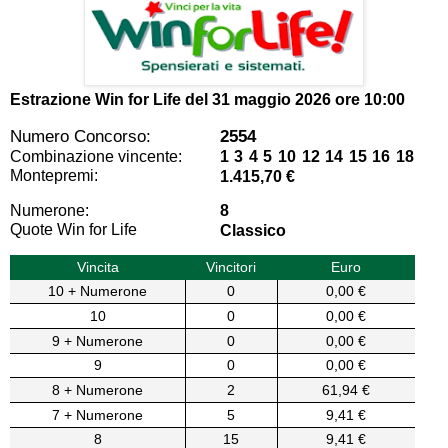
Estrazione Win for Life del
31 maggio 2026 ore 10:00
Numero Concorso:
2554
Combinazione vincente:
1 3 4 5 10 12 14 15 16 18
Montepremi:
1.415,70 €
Numerone:
8
Quote Win for Life
Classico
Vincita
Vincitori
Euro
10 + Numerone
0
0,00 €
10
0
0,00 €
9 + Numerone
0
0,00 €
9
0
0,00 €
8 + Numerone
2
61,94 €
7 + Numerone
5
9,41 €
8
15
9,41 €