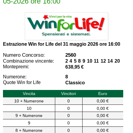
05-2026 ore 16:00
Estrazione Win for Life del
31 maggio 2026 ore 16:00
Numero Concorso:
2560
Combinazione vincente:
2 4 5 8 9 10 11 12 14 20
Montepremi:
638,95 €
Numerone:
8
Quote Win for Life
Classico
Vincita
Vincitori
Euro
10 + Numerone
0
0,00 €
10
0
0,00 €
9 + Numerone
0
0,00 €
9
0
0,00 €
8 + Numerone
0
0,00 €