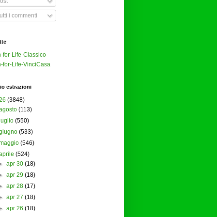
ost
tti i commenti
tte
-for-Life-Classico
-for-Life-VinciCasa
io estrazioni
26
(3848)
agosto
(113)
luglio
(550)
giugno
(533)
maggio
(546)
aprile
(524)
►
apr 30
(18)
►
apr 29
(18)
►
apr 28
(17)
►
apr 27
(18)
►
apr 26
(18)