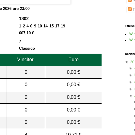
P
le 2026 ore 23:00
Tu
1802
1 2 4 6 9 10 14 15 17 19
Etiche
607,10 €
Win
Win
7
Classico
Archiv
Vincitori
Euro
▼
20
►
0
0,00 €
►
►
0
0,00 €
►
▼
0
0,00 €
0
0,00 €
0
0,00 €
4
19,71 €