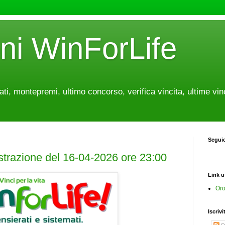
oni WinForLife
tati, montepremi, ultimo concorso, verifica vincita, ultime vin
Segui
estrazione del 16-04-2026 ore 23:00
Link ut
Oro
Iscrivi