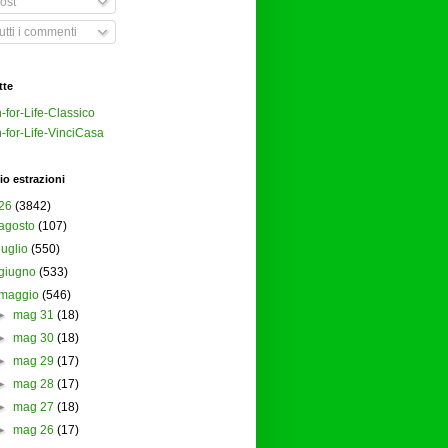
ost
tti i commenti
tte
-for-Life-Classico
-for-Life-VinciCasa
io estrazioni
26
(3842)
agosto
(107)
luglio
(550)
giugno
(533)
maggio
(546)
►
mag 31
(18)
►
mag 30
(18)
►
mag 29
(17)
►
mag 28
(17)
►
mag 27
(18)
►
mag 26
(17)