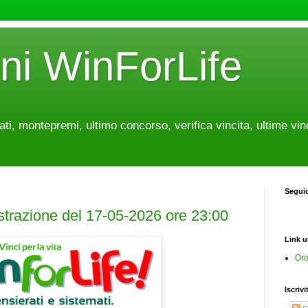
oni WinForLife
tati, montepremi, ultimo concorso, verifica vincita, ultime vin
Segui
estrazione del 17-05-2026 ore 23:00
Link ut
Oro
Iscrivi