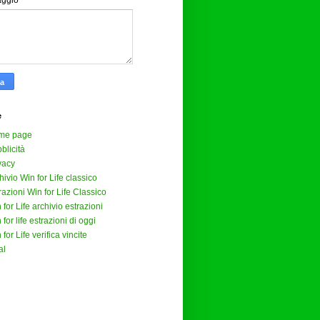
aggio
*
e
me page
blicità
vacy
hivio Win for Life classico
razioni Win for Life Classico
 for Life archivio estrazioni
 for life estrazioni di oggi
 for Life verifica vincite
al