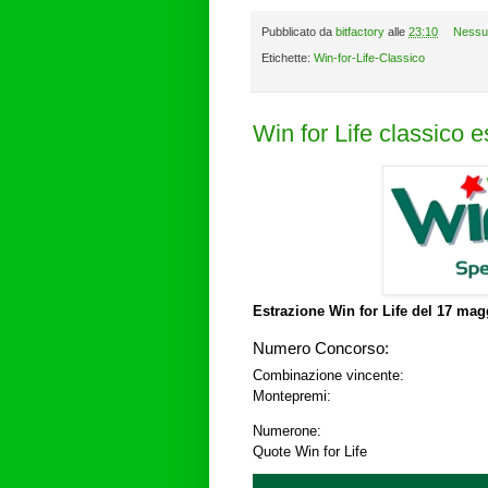
Pubblicato da
bitfactory
alle
23:10
Nessu
Etichette:
Win-for-Life-Classico
Win for Life classico 
Estrazione Win for Life del
17 magg
Numero Concorso:
Combinazione vincente:
Montepremi:
Numerone:
Quote Win for Life