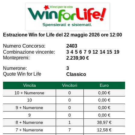
Estrazione Win for Life del
22 maggio 2026 ore 12:00
Numero Concorso:
2403
Combinazione vincente:
3 4 5 6 7 9 12 14 15 19
Montepremi:
2.239,90 €
Numerone:
3
Quote Win for Life
Classico
Vincita
Vincitori
Euro
10 + Numerone
0
0,00 €
10
0
0,00 €
9 + Numerone
0
0,00 €
9
0
0,00 €
8 + Numerone
1
38,97 €
7 + Numerone
7
12,58 €