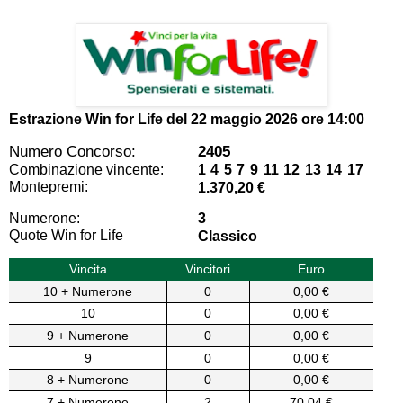
Estrazione Win for Life del
22 maggio 2026 ore 14:00
Numero Concorso:
2405
Combinazione vincente:
1 4 5 7 9 11 12 13 14 17
Montepremi:
1.370,20 €
Numerone:
3
Quote Win for Life
Classico
Vincita
Vincitori
Euro
10 + Numerone
0
0,00 €
10
0
0,00 €
9 + Numerone
0
0,00 €
9
0
0,00 €
8 + Numerone
0
0,00 €
7 + Numerone
2
70,04 €