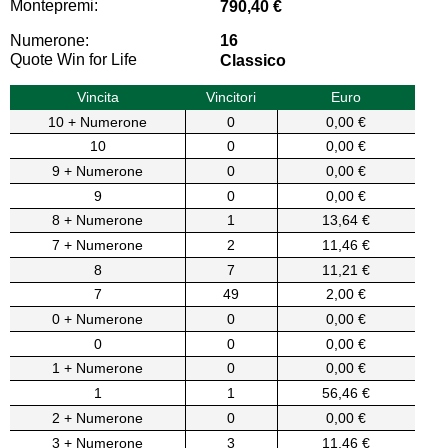
Montepremi:
790,40 €
Numerone:
16
Quote Win for Life
Classico
Vincita
Vincitori
Euro
10 + Numerone
0
0,00 €
10
0
0,00 €
9 + Numerone
0
0,00 €
9
0
0,00 €
8 + Numerone
1
13,64 €
7 + Numerone
2
11,46 €
8
7
11,21 €
7
49
2,00 €
0 + Numerone
0
0,00 €
0
0
0,00 €
1 + Numerone
0
0,00 €
1
1
56,46 €
2 + Numerone
0
0,00 €
3 + Numerone
3
11,46 €