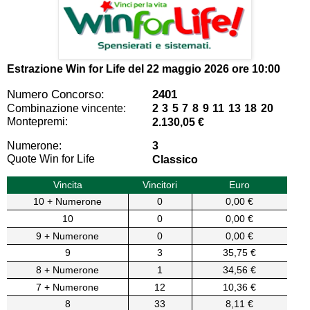
Estrazione Win for Life del
22 maggio 2026 ore 10:00
Numero Concorso:
2401
Combinazione vincente:
2 3 5 7 8 9 11 13 18 20
Montepremi:
2.130,05 €
Numerone:
3
Quote Win for Life
Classico
Vincita
Vincitori
Euro
10 + Numerone
0
0,00 €
10
0
0,00 €
9 + Numerone
0
0,00 €
9
3
35,75 €
8 + Numerone
1
34,56 €
7 + Numerone
12
10,36 €
8
33
8,11 €