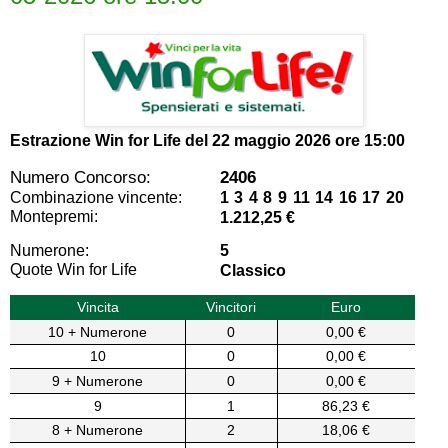
Estrazione Win for Life del
22 maggio 2026 ore 15:00
Numero Concorso:
2406
Combinazione vincente:
1 3 4 8 9 11 14 16 17 20
Montepremi:
1.212,25 €
Numerone:
5
Quote Win for Life
Classico
Vincita
Vincitori
Euro
10 + Numerone
0
0,00 €
10
0
0,00 €
9 + Numerone
0
0,00 €
9
1
86,23 €
8 + Numerone
2
18,06 €