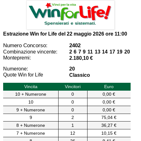
Estrazione Win for Life del
22 maggio 2026 ore 11:00
Numero Concorso:
2402
Combinazione vincente:
2 6 7 9 11 13 14 17 19 20
Montepremi:
2.180,10 €
Numerone:
20
Quote Win for Life
Classico
Vincita
Vincitori
Euro
10 + Numerone
0
0,00 €
10
0
0,00 €
9 + Numerone
0
0,00 €
9
2
75,04 €
8 + Numerone
1
36,27 €
7 + Numerone
12
10,15 €
8
26
9,41 €