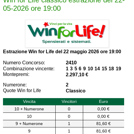
05-2026 ore 19:00
Estrazione Win for Life del
22 maggio 2026 ore 19:00
Numero Concorso:
2410
Combinazione vincente:
1 3 5 6 9 10 14 15 18 19
Montepremi:
2.297,10 €
Numerone:
2
Quote Win for Life
Classico
Vincita
Vincitori
Euro
10 + Numerone
0
0,00 €
10
0
0,00 €
9 + Numerone
1
81,60 €
9
1
81,60 €