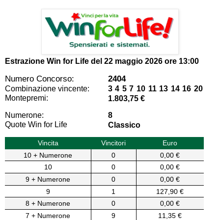
Estrazione Win for Life del
22 maggio 2026 ore 13:00
Numero Concorso:
2404
Combinazione vincente:
3 4 5 7 10 11 13 14 16 20
Montepremi:
1.803,75 €
Numerone:
8
Quote Win for Life
Classico
Vincita
Vincitori
Euro
10 + Numerone
0
0,00 €
10
0
0,00 €
9 + Numerone
0
0,00 €
9
1
127,90 €
8 + Numerone
0
0,00 €
7 + Numerone
9
11,35 €