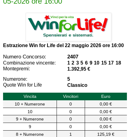
05-2026 ore 16:00
Estrazione Win for Life del
22 maggio 2026 ore 16:00
Numero Concorso:
2407
Combinazione vincente:
1 2 3 5 6 9 10 15 17 18
Montepremi:
1.392,95 €
Numerone:
5
Quote Win for Life
Classico
Vincita
Vincitori
Euro
10 + Numerone
0
0,00 €
10
0
0,00 €
9 + Numerone
0
0,00 €
9
0
0,00 €
8 + Numerone
1
125,19 €