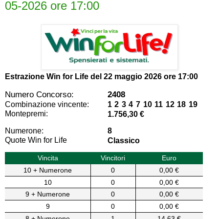
05-2026 ore 17:00
Estrazione Win for Life del
22 maggio 2026 ore 17:00
Numero Concorso:
2408
Combinazione vincente:
1 2 3 4 7 10 11 12 18 19
Montepremi:
1.756,30 €
Numerone:
8
Quote Win for Life
Classico
Vincita
Vincitori
Euro
10 + Numerone
0
0,00 €
10
0
0,00 €
9 + Numerone
0
0,00 €
9
0
0,00 €
8 + Numerone
1
14,63 €