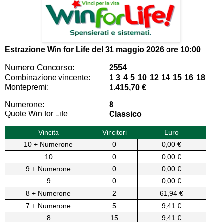
Estrazione Win for Life del
31 maggio 2026 ore 10:00
Numero Concorso:
2554
Combinazione vincente:
1 3 4 5 10 12 14 15 16 18
Montepremi:
1.415,70 €
Numerone:
8
Quote Win for Life
Classico
Vincita
Vincitori
Euro
10 + Numerone
0
0,00 €
10
0
0,00 €
9 + Numerone
0
0,00 €
9
0
0,00 €
8 + Numerone
2
61,94 €
7 + Numerone
5
9,41 €
8
15
9,41 €