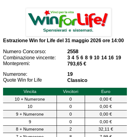
Estrazione Win for Life del
31 maggio 2026 ore 14:00
Numero Concorso:
2558
Combinazione vincente:
3 4 5 6 8 9 10 14 16 19
Montepremi:
793,65 €
Numerone:
19
Quote Win for Life
Classico
Vincita
Vincitori
Euro
10 + Numerone
0
0,00 €
10
0
0,00 €
9 + Numerone
0
0,00 €
9
0
0,00 €
8 + Numerone
2
32,11 €
7 + Numerone
8
7,99 €