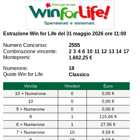
Estrazione Win for Life del
31 maggio 2026 ore 11:00
Numero Concorso:
2555
Combinazione vincente:
2 3 4 6 10 11 12 13 14 17
Montepremi:
1.602,25 €
Numerone:
18
Quote Win for Life
Classico
Vincita
Vincitori
Euro
10 + Numerone
0
0,00 €
10
0
0,00 €
9 + Numerone
0
0,00 €
9
1
115,66 €
8 + Numerone
1
27,95 €
7 + Numerone
10
9,58 €
8
18
9,58 €