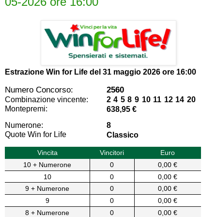
05-2026 ore 16:00
Estrazione Win for Life del
31 maggio 2026 ore 16:00
Numero Concorso:
2560
Combinazione vincente:
2 4 5 8 9 10 11 12 14 20
Montepremi:
638,95 €
Numerone:
8
Quote Win for Life
Classico
Vincita
Vincitori
Euro
10 + Numerone
0
0,00 €
10
0
0,00 €
9 + Numerone
0
0,00 €
9
0
0,00 €
8 + Numerone
0
0,00 €