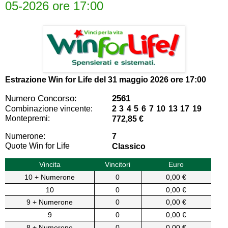
05-2026 ore 17:00
Estrazione Win for Life del
31 maggio 2026 ore 17:00
Numero Concorso:
2561
Combinazione vincente:
2 3 4 5 6 7 10 13 17 19
Montepremi:
772,85 €
Numerone:
7
Quote Win for Life
Classico
Vincita
Vincitori
Euro
10 + Numerone
0
0,00 €
10
0
0,00 €
9 + Numerone
0
0,00 €
9
0
0,00 €
8 + Numerone
0
0,00 €