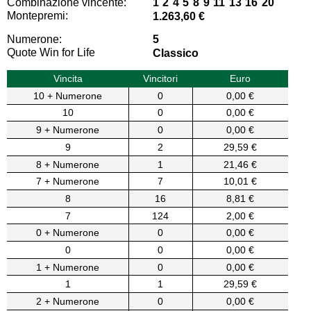
Combinazione vincente:
1 2 4 5 8 9 11 13 16 20
Montepremi:
1.263,60 €
Numerone:
5
Quote Win for Life
Classico
Vincita
Vincitori
Euro
10 + Numerone
0
0,00 €
10
0
0,00 €
9 + Numerone
0
0,00 €
9
2
29,59 €
8 + Numerone
1
21,46 €
7 + Numerone
7
10,01 €
8
16
8,81 €
7
124
2,00 €
0 + Numerone
0
0,00 €
0
0
0,00 €
1 + Numerone
0
0,00 €
1
1
29,59 €
2 + Numerone
0
0,00 €