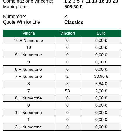
Combinazione vincente:
1 2 3 5 7 11 13 16 19 20
Montepremi:
508,30 €
Numerone:
2
Quote Win for Life
Classico
Vincita
Vincitori
Euro
10 + Numerone
0
0,00 €
10
0
0,00 €
9 + Numerone
0
0,00 €
9
0
0,00 €
8 + Numerone
0
0,00 €
7 + Numerone
2
38,90 €
8
8
6,84 €
7
53
2,00 €
0 + Numerone
0
0,00 €
0
0
0,00 €
1 + Numerone
0
0,00 €
1
0
0,00 €
2 + Numerone
0
0,00 €