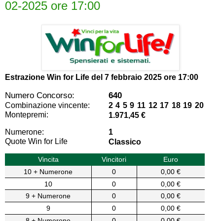
02-2025 ore 17:00
Estrazione Win for Life del
7 febbraio 2025 ore 17:00
Numero Concorso:
640
Combinazione vincente:
2 4 5 9 11 12 17 18 19 20
Montepremi:
1.971,45 €
Numerone:
1
Quote Win for Life
Classico
Vincita
Vincitori
Euro
10 + Numerone
0
0,00 €
10
0
0,00 €
9 + Numerone
0
0,00 €
9
0
0,00 €
8 + Numerone
0
0,00 €