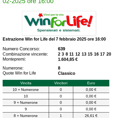
02-2025 ore 16:00
Estrazione Win for Life del
7 febbraio 2025 ore 16:00
Numero Concorso:
639
Combinazione vincente:
2 3 8 11 12 13 15 16 17 20
Montepremi:
1.604,85 €
Numerone:
8
Quote Win for Life
Classico
Vincita
Vincitori
Euro
10 + Numerone
0
0,00 €
10
0
0,00 €
9 + Numerone
0
0,00 €
9
0
0,00 €
8 + Numerone
1
26,61 €