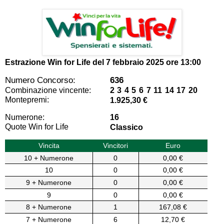
Estrazione Win for Life del
7 febbraio 2025 ore 13:00
Numero Concorso:
636
Combinazione vincente:
2 3 4 5 6 7 11 14 17 20
Montepremi:
1.925,30 €
Numerone:
16
Quote Win for Life
Classico
Vincita
Vincitori
Euro
10 + Numerone
0
0,00 €
10
0
0,00 €
9 + Numerone
0
0,00 €
9
0
0,00 €
8 + Numerone
1
167,08 €
7 + Numerone
6
12,70 €