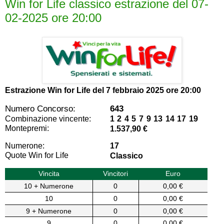
Win for Life classico estrazione del 07-
02-2025 ore 20:00
Estrazione Win for Life del
7 febbraio 2025 ore 20:00
Numero Concorso:
643
Combinazione vincente:
1 2 4 5 7 9 13 14 17 19
Montepremi:
1.537,90 €
Numerone:
17
Quote Win for Life
Classico
Vincita
Vincitori
Euro
10 + Numerone
0
0,00 €
10
0
0,00 €
9 + Numerone
0
0,00 €
9
0
0,00 €