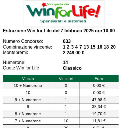
Estrazione Win for Life del
7 febbraio 2025 ore 10:00
Numero Concorso:
633
Combinazione vincente:
1 2 3 4 7 13 15 16 18 20
Montepremi:
2.249,00 €
Numerone:
14
Quote Win for Life
Classico
Vincita
Vincitori
Euro
10 + Numerone
0
0,00 €
10
0
0,00 €
9 + Numerone
1
47,98 €
9
1
38,34 €
8 + Numerone
1
19,70 €
7 + Numerone
10
11,81 €
8
26
9,71 €