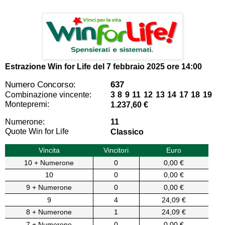
Estrazione Win for Life del
7 febbraio 2025 ore 14:00
Numero Concorso:
637
Combinazione vincente:
3 8 9 11 12 13 14 17 18 19
Montepremi:
1.237,60 €
Numerone:
11
Quote Win for Life
Classico
Vincita
Vincitori
Euro
10 + Numerone
0
0,00 €
10
0
0,00 €
9 + Numerone
0
0,00 €
9
4
24,09 €
8 + Numerone
1
24,09 €
7 + Numerone
0
0,00 €