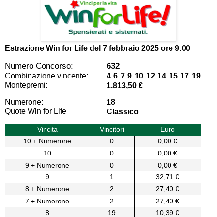
Estrazione Win for Life del
7 febbraio 2025 ore 9:00
Numero Concorso:
632
Combinazione vincente:
4 6 7 9 10 12 14 15 17 19
Montepremi:
1.813,50 €
Numerone:
18
Quote Win for Life
Classico
Vincita
Vincitori
Euro
10 + Numerone
0
0,00 €
10
0
0,00 €
9 + Numerone
0
0,00 €
9
1
32,71 €
8 + Numerone
2
27,40 €
7 + Numerone
2
27,40 €
8
19
10,39 €