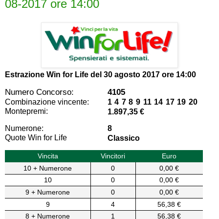
08-2017 ore 14:00
Estrazione Win for Life del
30 agosto 2017 ore 14:00
Numero Concorso:
4105
Combinazione vincente:
1 4 7 8 9 11 14 17 19 20
Montepremi:
1.897,35 €
Numerone:
8
Quote Win for Life
Classico
Vincita
Vincitori
Euro
10 + Numerone
0
0,00 €
10
0
0,00 €
9 + Numerone
0
0,00 €
9
4
56,38 €
8 + Numerone
1
56,38 €