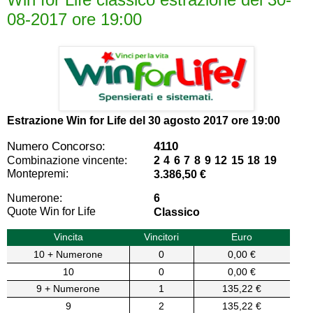
08-2017 ore 19:00
Estrazione Win for Life del
30 agosto 2017 ore 19:00
Numero Concorso:
4110
Combinazione vincente:
2 4 6 7 8 9 12 15 18 19
Montepremi:
3.386,50 €
Numerone:
6
Quote Win for Life
Classico
Vincita
Vincitori
Euro
10 + Numerone
0
0,00 €
10
0
0,00 €
9 + Numerone
1
135,22 €
9
2
135,22 €