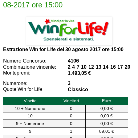
08-2017 ore 15:00
Estrazione Win for Life del
30 agosto 2017 ore 15:00
Numero Concorso:
4106
Combinazione vincente:
2 4 7 10 12 13 14 16 17 20
Montepremi:
1.493,05 €
Numerone:
3
Quote Win for Life
Classico
Vincita
Vincitori
Euro
10 + Numerone
0
0,00 €
10
0
0,00 €
9 + Numerone
0
0,00 €
9
1
89,01 €