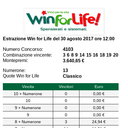
Estrazione Win for Life del
30 agosto 2017 ore 12:00
Numero Concorso:
4103
Combinazione vincente:
3 6 8 9 14 15 16 18 19 20
Montepremi:
3.640,65 €
Numerone:
13
Quote Win for Life
Classico
Vincita
Vincitori
Euro
10 + Numerone
0
0,00 €
10
0
0,00 €
9 + Numerone
0
0,00 €
9
0
0,00 €
8 + Numerone
3
24,94 €