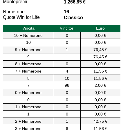
Montepremi:
1.266,85 €
Numerone:
16
Quote Win for Life
Classico
Vincita
Vincitori
Euro
10 + Numerone
0
0,00 €
10
0
0,00 €
9 + Numerone
1
76,45 €
9
1
76,45 €
8 + Numerone
0
0,00 €
7 + Numerone
4
11,56 €
8
10
11,56 €
7
98
2,00 €
0 + Numerone
0
0,00 €
0
0
0,00 €
1 + Numerone
0
0,00 €
1
0
0,00 €
2 + Numerone
1
42,75 €
3 + Numerone
6
11,56 €