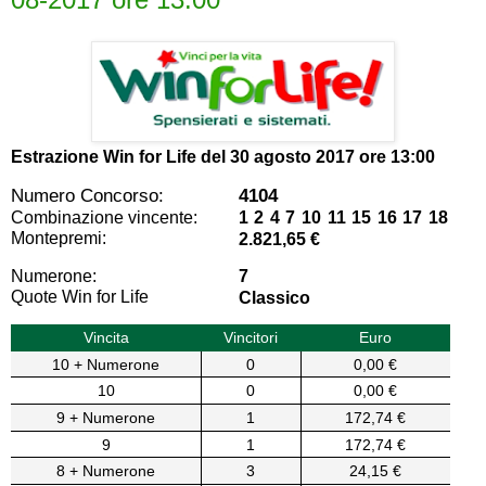
Estrazione Win for Life del
30 agosto 2017 ore 13:00
Numero Concorso:
4104
Combinazione vincente:
1 2 4 7 10 11 15 16 17 18
Montepremi:
2.821,65 €
Numerone:
7
Quote Win for Life
Classico
Vincita
Vincitori
Euro
10 + Numerone
0
0,00 €
10
0
0,00 €
9 + Numerone
1
172,74 €
9
1
172,74 €
8 + Numerone
3
24,15 €