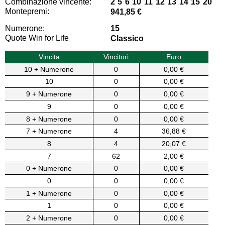
Combinazione vincente:
2 5 6 10 11 12 13 14 15 20
Montepremi:
941,85 €
Numerone:
15
Quote Win for Life
Classico
Vincita
Vincitori
Euro
10 + Numerone
0
0,00 €
10
0
0,00 €
9 + Numerone
0
0,00 €
9
0
0,00 €
8 + Numerone
0
0,00 €
7 + Numerone
4
36,88 €
8
4
20,07 €
7
62
2,00 €
0 + Numerone
0
0,00 €
0
0
0,00 €
1 + Numerone
0
0,00 €
1
0
0,00 €
2 + Numerone
0
0,00 €