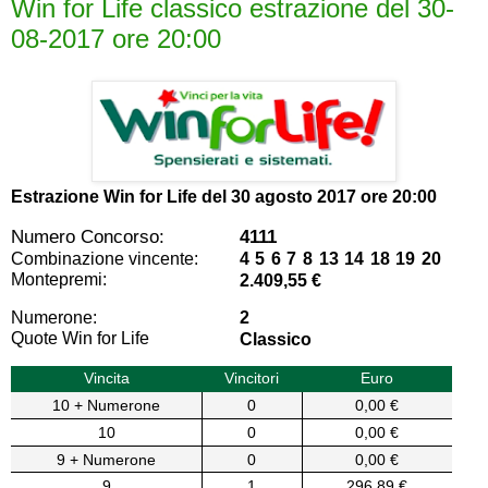
Win for Life classico estrazione del 30-
08-2017 ore 20:00
Estrazione Win for Life del
30 agosto 2017 ore 20:00
Numero Concorso:
4111
Combinazione vincente:
4 5 6 7 8 13 14 18 19 20
Montepremi:
2.409,55 €
Numerone:
2
Quote Win for Life
Classico
Vincita
Vincitori
Euro
10 + Numerone
0
0,00 €
10
0
0,00 €
9 + Numerone
0
0,00 €
9
1
296,89 €