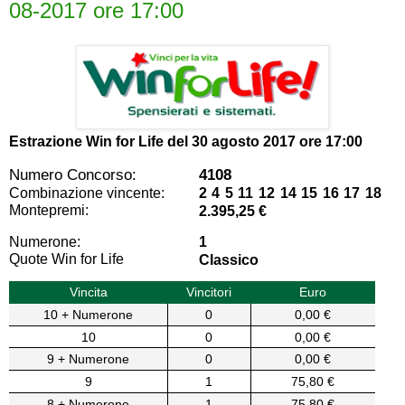
08-2017 ore 17:00
Estrazione Win for Life del
30 agosto 2017 ore 17:00
Numero Concorso:
4108
Combinazione vincente:
2 4 5 11 12 14 15 16 17 18
Montepremi:
2.395,25 €
Numerone:
1
Quote Win for Life
Classico
Vincita
Vincitori
Euro
10 + Numerone
0
0,00 €
10
0
0,00 €
9 + Numerone
0
0,00 €
9
1
75,80 €
8 + Numerone
1
75,80 €