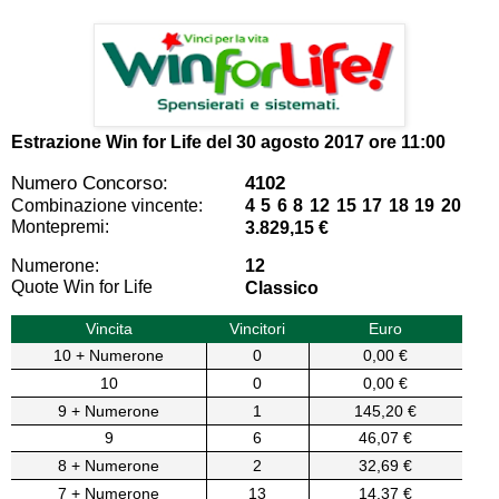
Estrazione Win for Life del
30 agosto 2017 ore 11:00
Numero Concorso:
4102
Combinazione vincente:
4 5 6 8 12 15 17 18 19 20
Montepremi:
3.829,15 €
Numerone:
12
Quote Win for Life
Classico
Vincita
Vincitori
Euro
10 + Numerone
0
0,00 €
10
0
0,00 €
9 + Numerone
1
145,20 €
9
6
46,07 €
8 + Numerone
2
32,69 €
7 + Numerone
13
14,37 €