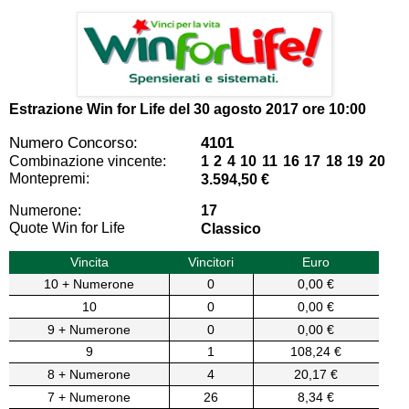
Estrazione Win for Life del
30 agosto 2017 ore 10:00
Numero Concorso:
4101
Combinazione vincente:
1 2 4 10 11 16 17 18 19 20
Montepremi:
3.594,50 €
Numerone:
17
Quote Win for Life
Classico
Vincita
Vincitori
Euro
10 + Numerone
0
0,00 €
10
0
0,00 €
9 + Numerone
0
0,00 €
9
1
108,24 €
8 + Numerone
4
20,17 €
7 + Numerone
26
8,34 €