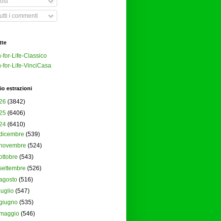
ost
tti i commenti
tte
-for-Life-Classico
-for-Life-VinciCasa
io estrazioni
26
(3842)
25
(6406)
24
(6410)
dicembre
(539)
novembre
(524)
ottobre
(543)
settembre
(526)
agosto
(516)
luglio
(547)
giugno
(535)
maggio
(546)