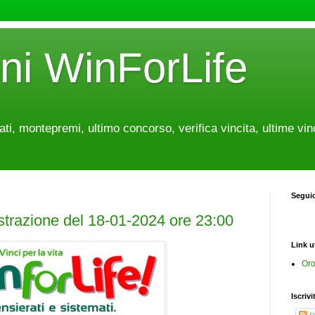
oni WinForLife
tati, montepremi, ultimo concorso, verifica vincita, ultime vin
Segui
estrazione del 18-01-2024 ore 23:00
Link ut
Oro
Iscrivi