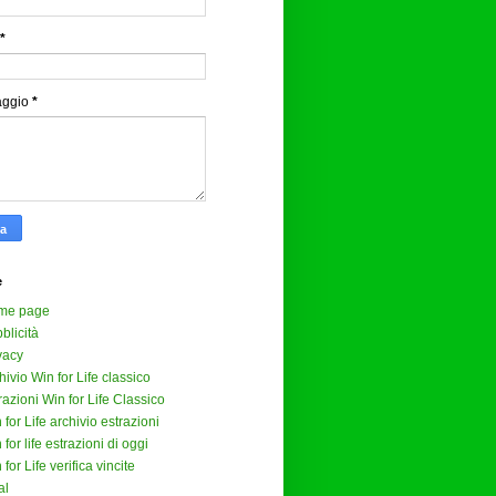
*
aggio
*
e
me page
blicità
vacy
hivio Win for Life classico
razioni Win for Life Classico
 for Life archivio estrazioni
 for life estrazioni di oggi
 for Life verifica vincite
al