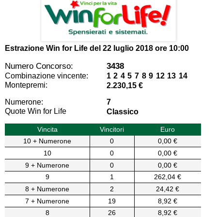
Estrazione Win for Life del
22 luglio 2018 ore 10:00
Numero Concorso:
3438
Combinazione vincente:
1 2 4 5 7 8 9 12 13 14
Montepremi:
2.230,15 €
Numerone:
7
Quote Win for Life
Classico
Vincita
Vincitori
Euro
10 + Numerone
0
0,00 €
10
0
0,00 €
9 + Numerone
0
0,00 €
9
1
262,04 €
8 + Numerone
2
24,42 €
7 + Numerone
19
8,92 €
8
26
8,92 €