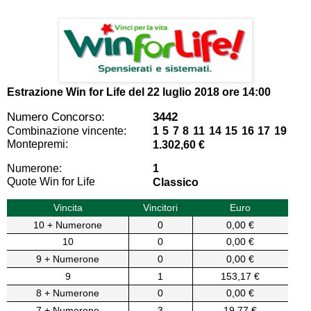
Estrazione Win for Life del
22 luglio 2018 ore 14:00
Numero Concorso:
3442
Combinazione vincente:
1 5 7 8 11 14 15 16 17 19
Montepremi:
1.302,60 €
Numerone:
1
Quote Win for Life
Classico
Vincita
Vincitori
Euro
10 + Numerone
0
0,00 €
10
0
0,00 €
9 + Numerone
0
0,00 €
9
1
153,17 €
8 + Numerone
0
0,00 €
7 + Numerone
3
19,77 €