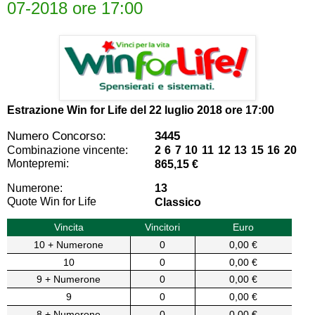
07-2018 ore 17:00
Estrazione Win for Life del
22 luglio 2018 ore 17:00
Numero Concorso:
3445
Combinazione vincente:
2 6 7 10 11 12 13 15 16 20
Montepremi:
865,15 €
Numerone:
13
Quote Win for Life
Classico
Vincita
Vincitori
Euro
10 + Numerone
0
0,00 €
10
0
0,00 €
9 + Numerone
0
0,00 €
9
0
0,00 €
8 + Numerone
0
0,00 €