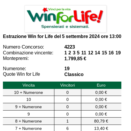
Estrazione Win for Life del
5 settembre 2024 ore 13:00
Numero Concorso:
4223
Combinazione vincente:
1 2 3 5 11 12 14 15 16 19
Montepremi:
1.799,85 €
Numerone:
19
Quote Win for Life
Classico
Vincita
Vincitori
Euro
10 + Numerone
0
0,00 €
10
0
0,00 €
9 + Numerone
0
0,00 €
9
0
0,00 €
8 + Numerone
1
80,79 €
7 + Numerone
6
13,40 €