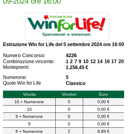
09-2024 ore 16:00
Estrazione Win for Life del
5 settembre 2024 ore 16:00
Numero Concorso:
4226
Combinazione vincente:
1 2 7 9 10 12 14 16 17 20
Montepremi:
1.256,45 €
Numerone:
5
Quote Win for Life
Classico
Vincita
Vincitori
Euro
10 + Numerone
0
0,00 €
10
0
0,00 €
9 + Numerone
0
0,00 €
9
0
0,00 €
8 + Numerone
2
8,89 €