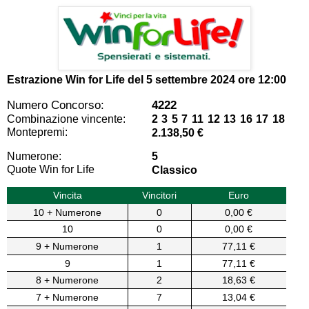
Estrazione Win for Life del
5 settembre 2024 ore 12:00
Numero Concorso:
4222
Combinazione vincente:
2 3 5 7 11 12 13 16 17 18
Montepremi:
2.138,50 €
Numerone:
5
Quote Win for Life
Classico
Vincita
Vincitori
Euro
10 + Numerone
0
0,00 €
10
0
0,00 €
9 + Numerone
1
77,11 €
9
1
77,11 €
8 + Numerone
2
18,63 €
7 + Numerone
7
13,04 €