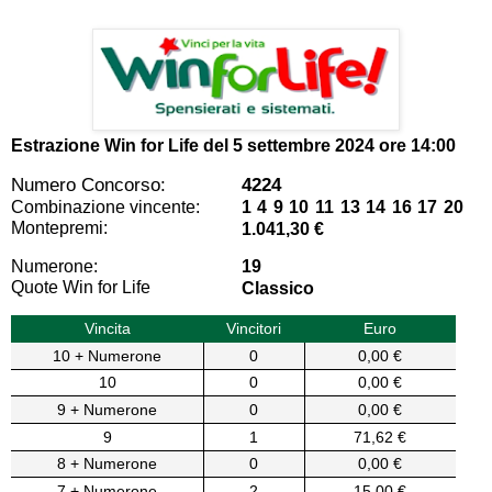
Estrazione Win for Life del
5 settembre 2024 ore 14:00
Numero Concorso:
4224
Combinazione vincente:
1 4 9 10 11 13 14 16 17 20
Montepremi:
1.041,30 €
Numerone:
19
Quote Win for Life
Classico
Vincita
Vincitori
Euro
10 + Numerone
0
0,00 €
10
0
0,00 €
9 + Numerone
0
0,00 €
9
1
71,62 €
8 + Numerone
0
0,00 €
7 + Numerone
2
15,00 €