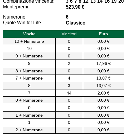
Combinazione vincente:
3 6 7 8 12 13 14 16 19 20
Montepremi:
523,90 €
Numerone:
6
Quote Win for Life
Classico
Vincita
Vincitori
Euro
10 + Numerone
0
0,00 €
10
0
0,00 €
9 + Numerone
0
0,00 €
9
2
17,96 €
8 + Numerone
0
0,00 €
7 + Numerone
4
13,07 €
8
3
13,07 €
7
44
2,00 €
0 + Numerone
0
0,00 €
0
0
0,00 €
1 + Numerone
0
0,00 €
1
0
0,00 €
2 + Numerone
0
0,00 €