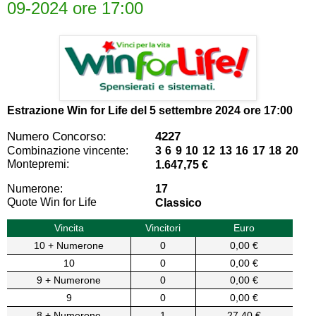
09-2024 ore 17:00
Estrazione Win for Life del
5 settembre 2024 ore 17:00
Numero Concorso:
4227
Combinazione vincente:
3 6 9 10 12 13 16 17 18 20
Montepremi:
1.647,75 €
Numerone:
17
Quote Win for Life
Classico
Vincita
Vincitori
Euro
10 + Numerone
0
0,00 €
10
0
0,00 €
9 + Numerone
0
0,00 €
9
0
0,00 €
8 + Numerone
1
27,40 €