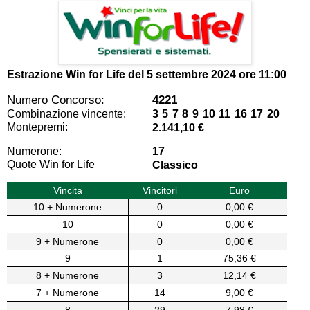
Estrazione Win for Life del
5 settembre 2024 ore 11:00
Numero Concorso:
4221
Combinazione vincente:
3 5 7 8 9 10 11 16 17 20
Montepremi:
2.141,10 €
Numerone:
17
Quote Win for Life
Classico
Vincita
Vincitori
Euro
10 + Numerone
0
0,00 €
10
0
0,00 €
9 + Numerone
0
0,00 €
9
1
75,36 €
8 + Numerone
3
12,14 €
7 + Numerone
14
9,00 €
8
29
7,98 €