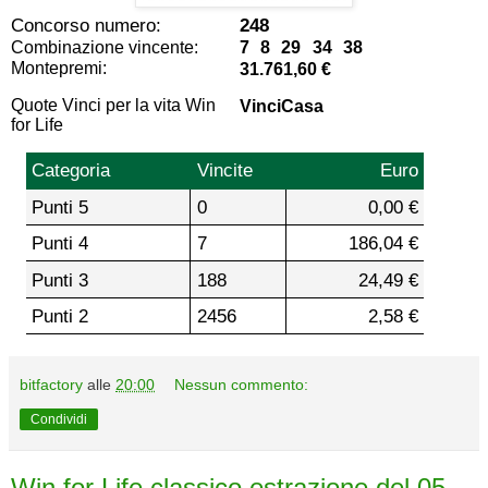
Concorso numero:
248
Combinazione vincente:
7 8 29 34 38
Montepremi:
31.761,60 €
Quote Vinci per la vita Win
VinciCasa
for Life
Categoria
Vincite
Euro
Punti 5
0
0,00 €
Punti 4
7
186,04 €
Punti 3
188
24,49 €
Punti 2
2456
2,58 €
bitfactory
alle
20:00
Nessun commento:
Condividi
Win for Life classico estrazione del 05-