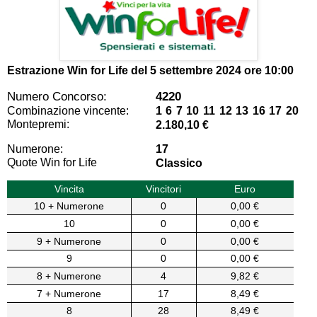
Estrazione Win for Life del
5 settembre 2024 ore 10:00
Numero Concorso:
4220
Combinazione vincente:
1 6 7 10 11 12 13 16 17 20
Montepremi:
2.180,10 €
Numerone:
17
Quote Win for Life
Classico
Vincita
Vincitori
Euro
10 + Numerone
0
0,00 €
10
0
0,00 €
9 + Numerone
0
0,00 €
9
0
0,00 €
8 + Numerone
4
9,82 €
7 + Numerone
17
8,49 €
8
28
8,49 €