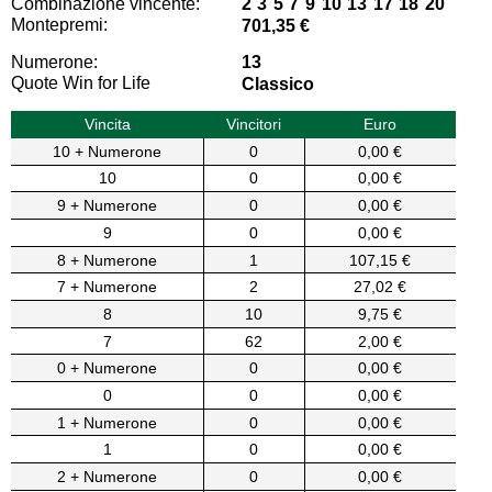
Combinazione vincente:
2 3 5 7 9 10 13 17 18 20
Montepremi:
701,35 €
Numerone:
13
Quote Win for Life
Classico
Vincita
Vincitori
Euro
10 + Numerone
0
0,00 €
10
0
0,00 €
9 + Numerone
0
0,00 €
9
0
0,00 €
8 + Numerone
1
107,15 €
7 + Numerone
2
27,02 €
8
10
9,75 €
7
62
2,00 €
0 + Numerone
0
0,00 €
0
0
0,00 €
1 + Numerone
0
0,00 €
1
0
0,00 €
2 + Numerone
0
0,00 €