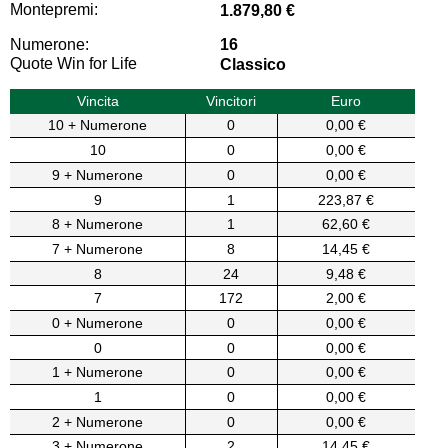
Montepremi:
1.879,80 €
Numerone:
16
Quote Win for Life
Classico
Vincita
Vincitori
Euro
10 + Numerone
0
0,00 €
10
0
0,00 €
9 + Numerone
0
0,00 €
9
1
223,87 €
8 + Numerone
1
62,60 €
7 + Numerone
8
14,45 €
8
24
9,48 €
7
172
2,00 €
0 + Numerone
0
0,00 €
0
0
0,00 €
1 + Numerone
0
0,00 €
1
0
0,00 €
2 + Numerone
0
0,00 €
3 + Numerone
2
14,45 €