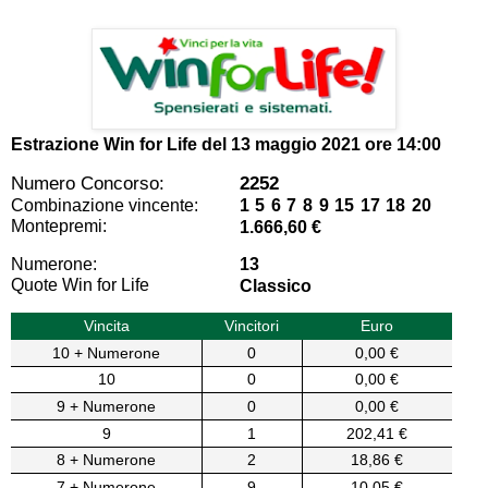
Estrazione Win for Life del
13 maggio 2021 ore 14:00
Numero Concorso:
2252
Combinazione vincente:
1 5 6 7 8 9 15 17 18 20
Montepremi:
1.666,60 €
Numerone:
13
Quote Win for Life
Classico
Vincita
Vincitori
Euro
10 + Numerone
0
0,00 €
10
0
0,00 €
9 + Numerone
0
0,00 €
9
1
202,41 €
8 + Numerone
2
18,86 €
7 + Numerone
9
10,05 €