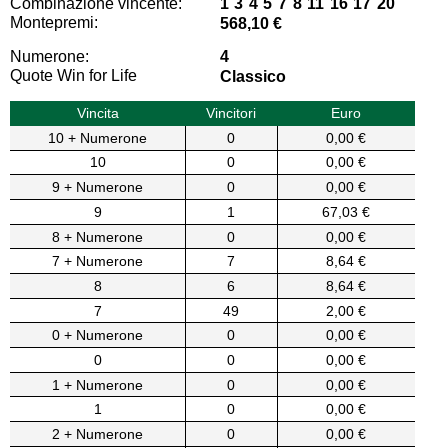
Combinazione vincente:
1 3 4 5 7 8 11 16 17 20
Montepremi:
568,10 €
Numerone:
4
Quote Win for Life
Classico
Vincita
Vincitori
Euro
10 + Numerone
0
0,00 €
10
0
0,00 €
9 + Numerone
0
0,00 €
9
1
67,03 €
8 + Numerone
0
0,00 €
7 + Numerone
7
8,64 €
8
6
8,64 €
7
49
2,00 €
0 + Numerone
0
0,00 €
0
0
0,00 €
1 + Numerone
0
0,00 €
1
0
0,00 €
2 + Numerone
0
0,00 €