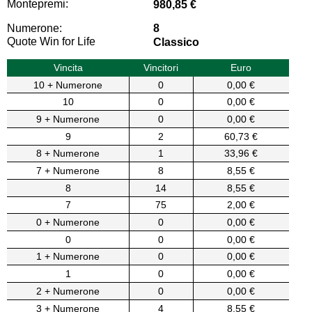
Montepremi:
980,85 €
Numerone:
8
Quote Win for Life
Classico
Vincita
Vincitori
Euro
10 + Numerone
0
0,00 €
10
0
0,00 €
9 + Numerone
0
0,00 €
9
2
60,73 €
8 + Numerone
1
33,96 €
7 + Numerone
8
8,55 €
8
14
8,55 €
7
75
2,00 €
0 + Numerone
0
0,00 €
0
0
0,00 €
1 + Numerone
0
0,00 €
1
0
0,00 €
2 + Numerone
0
0,00 €
3 + Numerone
4
8,55 €