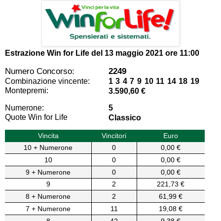
Estrazione Win for Life del
13 maggio 2021 ore 11:00
Numero Concorso:
2249
Combinazione vincente:
1 3 4 7 9 10 11 14 18 19
Montepremi:
3.590,60 €
Numerone:
5
Quote Win for Life
Classico
Vincita
Vincitori
Euro
10 + Numerone
0
0,00 €
10
0
0,00 €
9 + Numerone
0
0,00 €
9
2
221,73 €
8 + Numerone
2
61,99 €
7 + Numerone
11
19,08 €
8
42
9,38 €