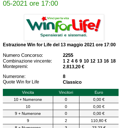
05-2021 ore 17:00
Estrazione Win for Life del
13 maggio 2021 ore 17:00
Numero Concorso:
2255
Combinazione vincente:
1 2 4 6 9 10 12 13 16 18
Montepremi:
2.813,20 €
Numerone:
8
Quote Win for Life
Classico
Vincita
Vincitori
Euro
10 + Numerone
0
0,00 €
10
0
0,00 €
9 + Numerone
0
0,00 €
9
2
110,80 €
8 + Numerone
3
23,23 €