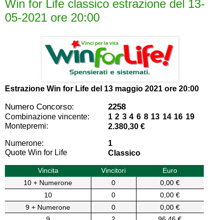
Win for Life classico estrazione del 13-
05-2021 ore 20:00
Estrazione Win for Life del
13 maggio 2021 ore 20:00
Numero Concorso:
2258
Combinazione vincente:
1 2 3 4 6 8 13 14 16 19
Montepremi:
2.380,30 €
Numerone:
1
Quote Win for Life
Classico
Vincita
Vincitori
Euro
10 + Numerone
0
0,00 €
10
0
0,00 €
9 + Numerone
0
0,00 €
9
2
96,46 €