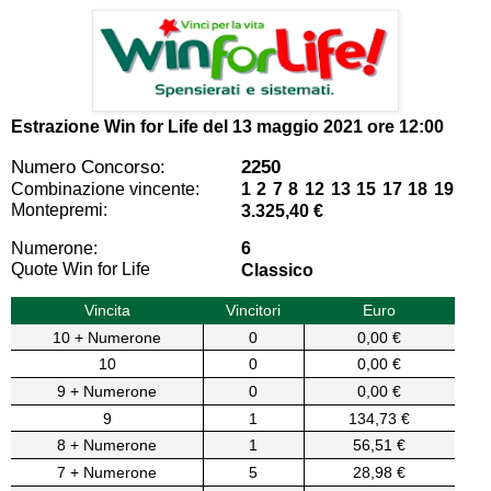
Estrazione Win for Life del
13 maggio 2021 ore 12:00
Numero Concorso:
2250
Combinazione vincente:
1 2 7 8 12 13 15 17 18 19
Montepremi:
3.325,40 €
Numerone:
6
Quote Win for Life
Classico
Vincita
Vincitori
Euro
10 + Numerone
0
0,00 €
10
0
0,00 €
9 + Numerone
0
0,00 €
9
1
134,73 €
8 + Numerone
1
56,51 €
7 + Numerone
5
28,98 €