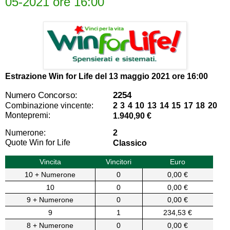
05-2021 ore 16:00
Estrazione Win for Life del
13 maggio 2021 ore 16:00
Numero Concorso:
2254
Combinazione vincente:
2 3 4 10 13 14 15 17 18 20
Montepremi:
1.940,90 €
Numerone:
2
Quote Win for Life
Classico
Vincita
Vincitori
Euro
10 + Numerone
0
0,00 €
10
0
0,00 €
9 + Numerone
0
0,00 €
9
1
234,53 €
8 + Numerone
0
0,00 €