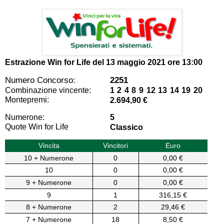
Estrazione Win for Life del
13 maggio 2021 ore 13:00
Numero Concorso:
2251
Combinazione vincente:
1 2 4 8 9 12 13 14 19 20
Montepremi:
2.694,90 €
Numerone:
5
Quote Win for Life
Classico
Vincita
Vincitori
Euro
10 + Numerone
0
0,00 €
10
0
0,00 €
9 + Numerone
0
0,00 €
9
1
316,15 €
8 + Numerone
2
29,46 €
7 + Numerone
18
8,50 €