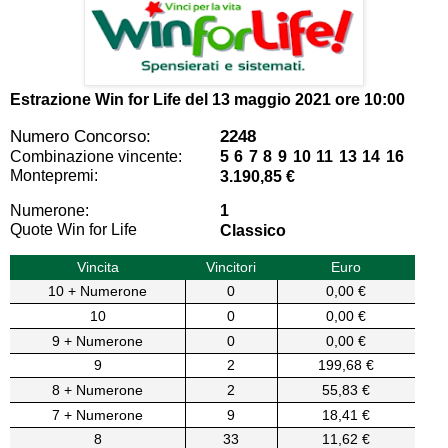
Estrazione Win for Life del
13 maggio 2021 ore 10:00
Numero Concorso:
2248
Combinazione vincente:
5 6 7 8 9 10 11 13 14 16
Montepremi:
3.190,85 €
Numerone:
1
Quote Win for Life
Classico
Vincita
Vincitori
Euro
10 + Numerone
0
0,00 €
10
0
0,00 €
9 + Numerone
0
0,00 €
9
2
199,68 €
8 + Numerone
2
55,83 €
7 + Numerone
9
18,41 €
8
33
11,62 €