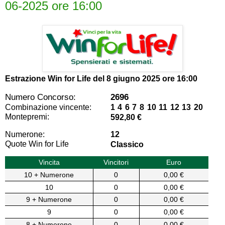
06-2025 ore 16:00
Estrazione Win for Life del
8 giugno 2025 ore 16:00
Numero Concorso:
2696
Combinazione vincente:
1 4 6 7 8 10 11 12 13 20
Montepremi:
592,80 €
Numerone:
12
Quote Win for Life
Classico
Vincita
Vincitori
Euro
10 + Numerone
0
0,00 €
10
0
0,00 €
9 + Numerone
0
0,00 €
9
0
0,00 €
8 + Numerone
0
0,00 €