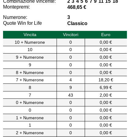
Combinazione vincente:
2 3 4 5 6 7 9 11 15 18
Montepremi:
468,65 €
Numerone:
3
Quote Win for Life
Classico
Vincita
Vincitori
Euro
10 + Numerone
0
0,00 €
10
0
0,00 €
9 + Numerone
0
0,00 €
9
0
0,00 €
8 + Numerone
0
0,00 €
7 + Numerone
4
18,20 €
8
9
6,99 €
7
43
2,00 €
0 + Numerone
0
0,00 €
0
0
0,00 €
1 + Numerone
0
0,00 €
1
0
0,00 €
2 + Numerone
0
0,00 €