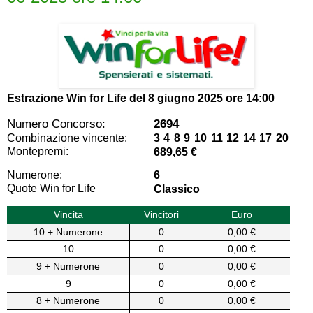
Estrazione Win for Life del
8 giugno 2025 ore 14:00
Numero Concorso:
2694
Combinazione vincente:
3 4 8 9 10 11 12 14 17 20
Montepremi:
689,65 €
Numerone:
6
Quote Win for Life
Classico
Vincita
Vincitori
Euro
10 + Numerone
0
0,00 €
10
0
0,00 €
9 + Numerone
0
0,00 €
9
0
0,00 €
8 + Numerone
0
0,00 €