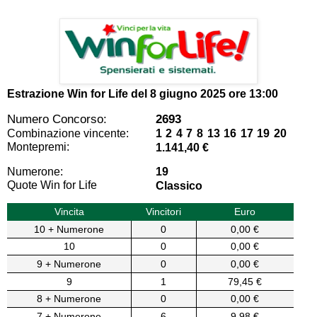
Estrazione Win for Life del
8 giugno 2025 ore 13:00
Numero Concorso:
2693
Combinazione vincente:
1 2 4 7 8 13 16 17 19 20
Montepremi:
1.141,40 €
Numerone:
19
Quote Win for Life
Classico
Vincita
Vincitori
Euro
10 + Numerone
0
0,00 €
10
0
0,00 €
9 + Numerone
0
0,00 €
9
1
79,45 €
8 + Numerone
0
0,00 €
7 + Numerone
6
9,98 €