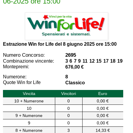
06-2025 ore 15:00
Estrazione Win for Life del
8 giugno 2025 ore 15:00
Numero Concorso:
2695
Combinazione vincente:
3 6 7 9 11 12 15 17 18 19
Montepremi:
676,00 €
Numerone:
8
Quote Win for Life
Classico
Vincita
Vincitori
Euro
10 + Numerone
0
0,00 €
10
0
0,00 €
9 + Numerone
0
0,00 €
9
0
0,00 €
8 + Numerone
3
14,33 €