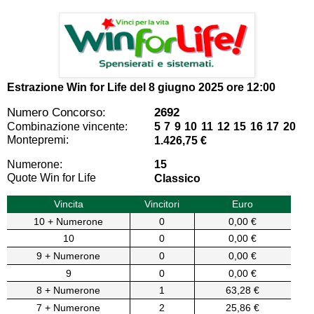
Estrazione Win for Life del
8 giugno 2025 ore 12:00
Numero Concorso:
2692
Combinazione vincente:
5 7 9 10 11 12 15 16 17 20
Montepremi:
1.426,75 €
Numerone:
15
Quote Win for Life
Classico
Vincita
Vincitori
Euro
10 + Numerone
0
0,00 €
10
0
0,00 €
9 + Numerone
0
0,00 €
9
0
0,00 €
8 + Numerone
1
63,28 €
7 + Numerone
2
25,86 €