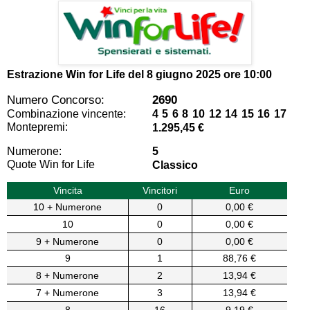
Estrazione Win for Life del
8 giugno 2025 ore 10:00
Numero Concorso:
2690
Combinazione vincente:
4 5 6 8 10 12 14 15 16 17
Montepremi:
1.295,45 €
Numerone:
5
Quote Win for Life
Classico
Vincita
Vincitori
Euro
10 + Numerone
0
0,00 €
10
0
0,00 €
9 + Numerone
0
0,00 €
9
1
88,76 €
8 + Numerone
2
13,94 €
7 + Numerone
3
13,94 €
8
16
9,19 €