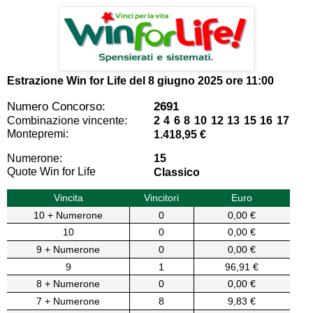
Estrazione Win for Life del
8 giugno 2025 ore 11:00
Numero Concorso:
2691
Combinazione vincente:
2 4 6 8 10 12 13 15 16 17
Montepremi:
1.418,95 €
Numerone:
15
Quote Win for Life
Classico
Vincita
Vincitori
Euro
10 + Numerone
0
0,00 €
10
0
0,00 €
9 + Numerone
0
0,00 €
9
1
96,91 €
8 + Numerone
0
0,00 €
7 + Numerone
8
9,83 €