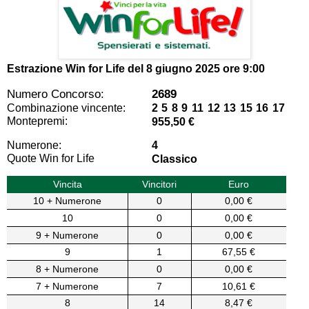
Estrazione Win for Life del
8 giugno 2025 ore 9:00
Numero Concorso:
2689
Combinazione vincente:
2 5 8 9 11 12 13 15 16 17
Montepremi:
955,50 €
Numerone:
4
Quote Win for Life
Classico
Vincita
Vincitori
Euro
10 + Numerone
0
0,00 €
10
0
0,00 €
9 + Numerone
0
0,00 €
9
1
67,55 €
8 + Numerone
0
0,00 €
7 + Numerone
7
10,61 €
8
14
8,47 €