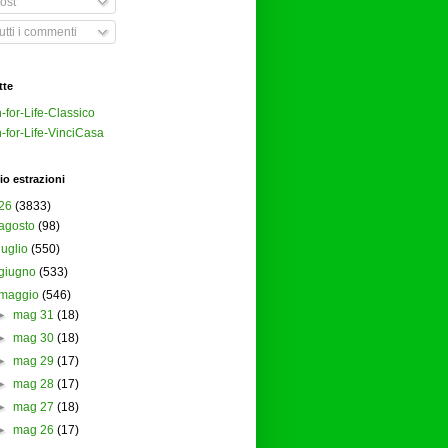
ost
tti i commenti
tte
-for-Life-Classico
-for-Life-VinciCasa
io estrazioni
26
(3833)
agosto
(98)
luglio
(550)
giugno
(533)
maggio
(546)
►
mag 31
(18)
►
mag 30
(18)
►
mag 29
(17)
►
mag 28
(17)
►
mag 27
(18)
►
mag 26
(17)