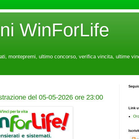
oni WinForLife
tati, montepremi, ultimo concorso, verifica vincita, ultime vin
Segui
estrazione del 05-05-2026 ore 23:00
Link ut
Oro
Iscrivi