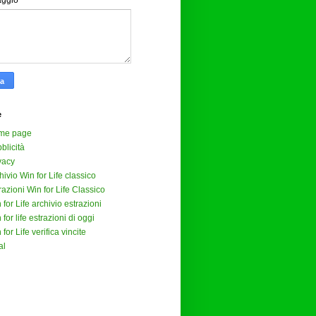
aggio
*
e
me page
blicità
vacy
hivio Win for Life classico
razioni Win for Life Classico
 for Life archivio estrazioni
 for life estrazioni di oggi
 for Life verifica vincite
al