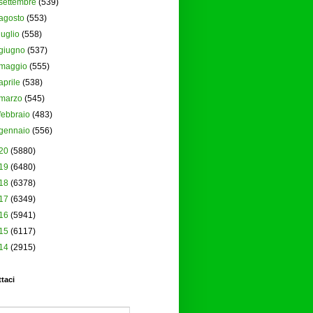
settembre
(539)
agosto
(553)
luglio
(558)
giugno
(537)
maggio
(555)
aprile
(538)
marzo
(545)
febbraio
(483)
gennaio
(556)
20
(5880)
19
(6480)
18
(6378)
17
(6349)
16
(5941)
15
(6117)
14
(2915)
taci