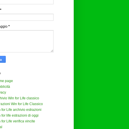
*
aggio
*
e
me page
blicità
vacy
hivio Win for Life classico
razioni Win for Life Classico
 for Life archivio estrazioni
 for life estrazioni di oggi
 for Life verifica vincite
al