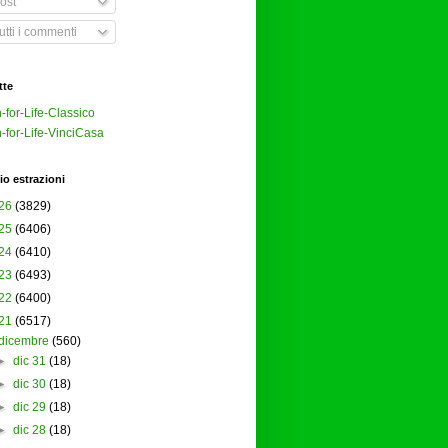
ost
tti i commenti
tte
-for-Life-Classico
-for-Life-VinciCasa
io estrazioni
26
(3829)
25
(6406)
24
(6410)
23
(6493)
22
(6400)
21
(6517)
dicembre
(560)
►
dic 31
(18)
►
dic 30
(18)
►
dic 29
(18)
►
dic 28
(18)