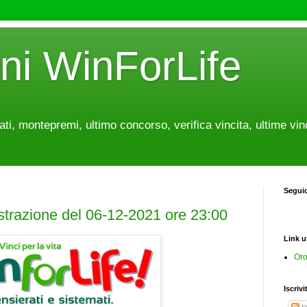
oni WinForLife
tati, montepremi, ultimo concorso, verifica vincita, ultime vin
Segui
estrazione del 06-12-2021 ore 23:00
Link ut
Oro
Iscrivi