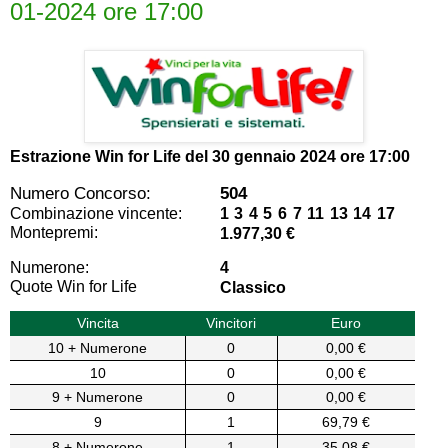
01-2024 ore 17:00
Estrazione Win for Life del
30 gennaio 2024 ore 17:00
Numero Concorso:
504
Combinazione vincente:
1 3 4 5 6 7 11 13 14 17
Montepremi:
1.977,30 €
Numerone:
4
Quote Win for Life
Classico
Vincita
Vincitori
Euro
10 + Numerone
0
0,00 €
10
0
0,00 €
9 + Numerone
0
0,00 €
9
1
69,79 €
8 + Numerone
1
35,08 €