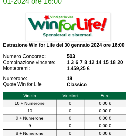
01-2024 ore 16:00
Estrazione Win for Life del
30 gennaio 2024 ore 16:00
Numero Concorso:
503
Combinazione vincente:
1 3 6 7 8 12 14 15 18 20
Montepremi:
1.459,25 €
Numerone:
18
Quote Win for Life
Classico
Vincita
Vincitori
Euro
10 + Numerone
0
0,00 €
10
0
0,00 €
9 + Numerone
0
0,00 €
9
0
0,00 €
8 + Numerone
0
0,00 €