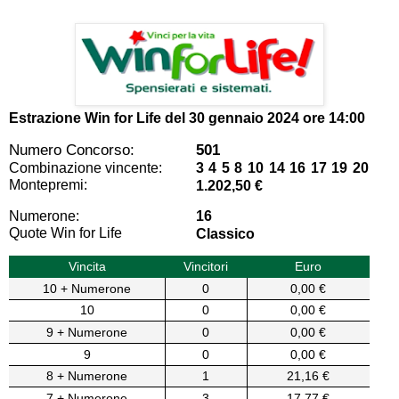
Estrazione Win for Life del
30 gennaio 2024 ore 14:00
Numero Concorso:
501
Combinazione vincente:
3 4 5 8 10 14 16 17 19 20
Montepremi:
1.202,50 €
Numerone:
16
Quote Win for Life
Classico
Vincita
Vincitori
Euro
10 + Numerone
0
0,00 €
10
0
0,00 €
9 + Numerone
0
0,00 €
9
0
0,00 €
8 + Numerone
1
21,16 €
7 + Numerone
3
17,77 €