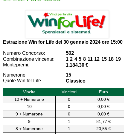
Estrazione Win for Life del
30 gennaio 2024 ore 15:00
Numero Concorso:
502
Combinazione vincente:
1 2 4 5 8 11 12 15 18 19
Montepremi:
1.184,30 €
Numerone:
15
Quote Win for Life
Classico
Vincita
Vincitori
Euro
10 + Numerone
0
0,00 €
10
0
0,00 €
9 + Numerone
0
0,00 €
9
1
81,77 €
8 + Numerone
1
20,55 €