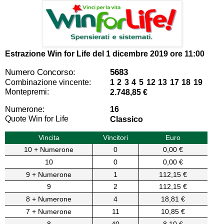
Estrazione Win for Life del
1 dicembre 2019 ore 11:00
Numero Concorso:
5683
Combinazione vincente:
1 2 3 4 5 12 13 17 18 19
Montepremi:
2.748,85 €
Numerone:
16
Quote Win for Life
Classico
Vincita
Vincitori
Euro
10 + Numerone
0
0,00 €
10
0
0,00 €
9 + Numerone
1
112,15 €
9
2
112,15 €
8 + Numerone
4
18,81 €
7 + Numerone
11
10,85 €
8
40
8,10 €