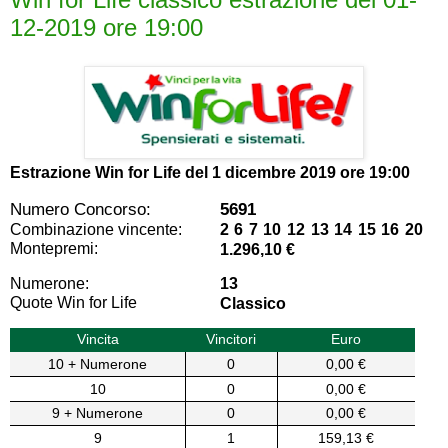
12-2019 ore 19:00
Estrazione Win for Life del
1 dicembre 2019 ore 19:00
Numero Concorso:
5691
Combinazione vincente:
2 6 7 10 12 13 14 15 16 20
Montepremi:
1.296,10 €
Numerone:
13
Quote Win for Life
Classico
Vincita
Vincitori
Euro
10 + Numerone
0
0,00 €
10
0
0,00 €
9 + Numerone
0
0,00 €
9
1
159,13 €