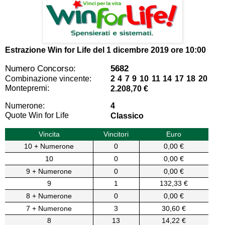
Estrazione Win for Life del
1 dicembre 2019 ore 10:00
Numero Concorso:
5682
Combinazione vincente:
2 4 7 9 10 11 14 17 18 20
Montepremi:
2.208,70 €
Numerone:
4
Quote Win for Life
Classico
Vincita
Vincitori
Euro
10 + Numerone
0
0,00 €
10
0
0,00 €
9 + Numerone
0
0,00 €
9
1
132,33 €
8 + Numerone
0
0,00 €
7 + Numerone
3
30,60 €
8
13
14,22 €