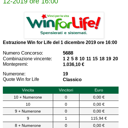
12-2019 ore 16:00
Estrazione Win for Life del
1 dicembre 2019 ore 16:00
Numero Concorso:
5688
Combinazione vincente:
1 2 5 8 10 11 15 18 19 20
Montepremi:
1.036,10 €
Numerone:
19
Quote Win for Life
Classico
Vincita
Vincitori
Euro
10 + Numerone
0
0,00 €
10
0
0,00 €
9 + Numerone
0
0,00 €
9
1
115,94 €
8 + Numerone
0
0,00 €