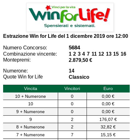
Estrazione Win for Life del
1 dicembre 2019 ore 12:00
Numero Concorso:
5684
Combinazione vincente:
1 2 3 4 7 11 12 13 15 16
Montepremi:
2.879,50 €
Numerone:
14
Quote Win for Life
Classico
Vincita
Vincitori
Euro
10 + Numerone
0
0,00 €
10
0
0,00 €
9 + Numerone
0
0,00 €
9
2
176,07 €
8 + Numerone
2
32,82 €
7 + Numerone
7
15,15 €