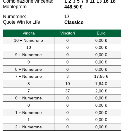
Combinazione vincente:
1 2 3 5 7 9 11 13 16 18
Montepremi:
448,50 €
Numerone:
17
Quote Win for Life
Classico
Vincita
Vincitori
Euro
10 + Numerone
0
0,00 €
10
0
0,00 €
9 + Numerone
0
0,00 €
9
0
0,00 €
8 + Numerone
0
0,00 €
7 + Numerone
3
17,55 €
8
10
7,64 €
7
37
2,00 €
0 + Numerone
0
0,00 €
0
0
0,00 €
1 + Numerone
0
0,00 €
1
0
0,00 €
2 + Numerone
0
0,00 €