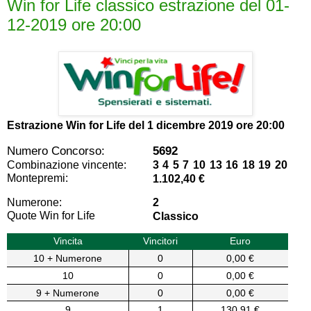
Win for Life classico estrazione del 01-
12-2019 ore 20:00
Estrazione Win for Life del
1 dicembre 2019 ore 20:00
Numero Concorso:
5692
Combinazione vincente:
3 4 5 7 10 13 16 18 19 20
Montepremi:
1.102,40 €
Numerone:
2
Quote Win for Life
Classico
Vincita
Vincitori
Euro
10 + Numerone
0
0,00 €
10
0
0,00 €
9 + Numerone
0
0,00 €
9
1
130,91 €