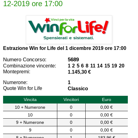
12-2019 ore 17:00
Estrazione Win for Life del
1 dicembre 2019 ore 17:00
Numero Concorso:
5689
Combinazione vincente:
1 2 5 6 8 11 14 15 19 20
Montepremi:
1.145,30 €
Numerone:
1
Quote Win for Life
Classico
Vincita
Vincitori
Euro
10 + Numerone
0
0,00 €
10
0
0,00 €
9 + Numerone
0
0,00 €
9
0
0,00 €
8 + Numerone
1
183,96 €