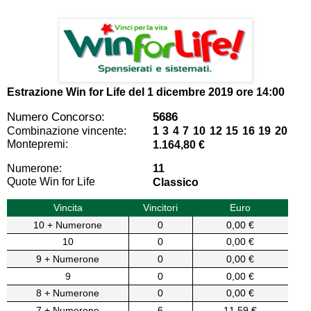
Estrazione Win for Life del
1 dicembre 2019 ore 14:00
Numero Concorso:
5686
Combinazione vincente:
1 3 4 7 10 12 15 16 19 20
Montepremi:
1.164,80 €
Numerone:
11
Quote Win for Life
Classico
Vincita
Vincitori
Euro
10 + Numerone
0
0,00 €
10
0
0,00 €
9 + Numerone
0
0,00 €
9
0
0,00 €
8 + Numerone
0
0,00 €
7 + Numerone
6
11,59 €