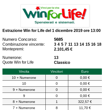
Estrazione Win for Life del
1 dicembre 2019 ore 13:00
Numero Concorso:
5685
Combinazione vincente:
3 4 5 7 11 13 14 15 16 18
Montepremi:
2.101,45 €
Numerone:
13
Quote Win for Life
Classico
Vincita
Vincitori
Euro
10 + Numerone
0
0,00 €
10
0
0,00 €
9 + Numerone
0
0,00 €
9
0
0,00 €
8 + Numerone
1
322,57 €
7 + Numerone
8
11,70 €