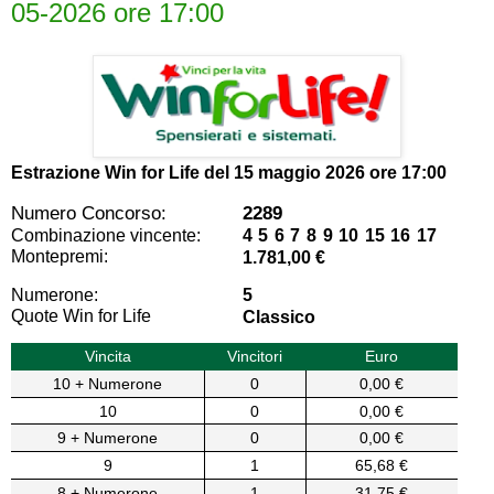
05-2026 ore 17:00
Estrazione Win for Life del
15 maggio 2026 ore 17:00
Numero Concorso:
2289
Combinazione vincente:
4 5 6 7 8 9 10 15 16 17
Montepremi:
1.781,00 €
Numerone:
5
Quote Win for Life
Classico
Vincita
Vincitori
Euro
10 + Numerone
0
0,00 €
10
0
0,00 €
9 + Numerone
0
0,00 €
9
1
65,68 €
8 + Numerone
1
31,75 €