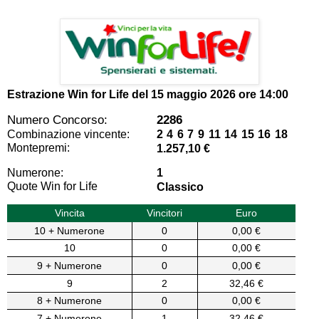
Estrazione Win for Life del
15 maggio 2026 ore 14:00
Numero Concorso:
2286
Combinazione vincente:
2 4 6 7 9 11 14 15 16 18
Montepremi:
1.257,10 €
Numerone:
1
Quote Win for Life
Classico
Vincita
Vincitori
Euro
10 + Numerone
0
0,00 €
10
0
0,00 €
9 + Numerone
0
0,00 €
9
2
32,46 €
8 + Numerone
0
0,00 €
7 + Numerone
1
32,46 €