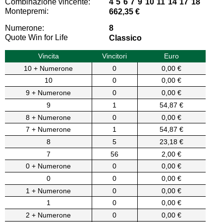
Combinazione vincente:
4 5 6 7 9 10 11 14 17 18
Montepremi:
662,35 €
Numerone:
8
Quote Win for Life
Classico
Vincita
Vincitori
Euro
10 + Numerone
0
0,00 €
10
0
0,00 €
9 + Numerone
0
0,00 €
9
1
54,87 €
8 + Numerone
0
0,00 €
7 + Numerone
1
54,87 €
8
5
23,18 €
7
56
2,00 €
0 + Numerone
0
0,00 €
0
0
0,00 €
1 + Numerone
0
0,00 €
1
0
0,00 €
2 + Numerone
0
0,00 €