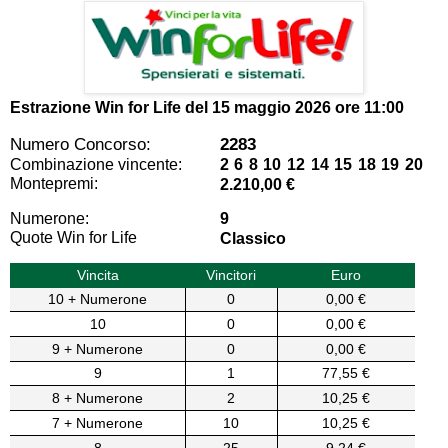
Estrazione Win for Life del
15 maggio 2026 ore 11:00
Numero Concorso:
2283
Combinazione vincente:
2 6 8 10 12 14 15 18 19 20
Montepremi:
2.210,00 €
Numerone:
9
Quote Win for Life
Classico
Vincita
Vincitori
Euro
10 + Numerone
0
0,00 €
10
0
0,00 €
9 + Numerone
0
0,00 €
9
1
77,55 €
8 + Numerone
2
10,25 €
7 + Numerone
10
10,25 €
8
25
9,24 €