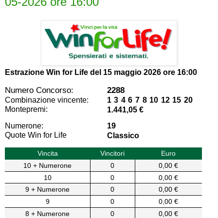
05-2026 ore 16:00
Estrazione Win for Life del
15 maggio 2026 ore 16:00
Numero Concorso:
2288
Combinazione vincente:
1 3 4 6 7 8 10 12 15 20
Montepremi:
1.441,05 €
Numerone:
19
Quote Win for Life
Classico
Vincita
Vincitori
Euro
10 + Numerone
0
0,00 €
10
0
0,00 €
9 + Numerone
0
0,00 €
9
0
0,00 €
8 + Numerone
0
0,00 €