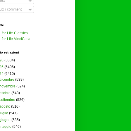
ost
tti i commenti
tte
-for-Life-Classico
-for-Life-VinciCasa
io estrazioni
26
(3834)
25
(6406)
24
(6410)
dicembre
(539)
novembre
(524)
ottobre
(543)
settembre
(526)
agosto
(516)
luglio
(547)
giugno
(535)
maggio
(546)