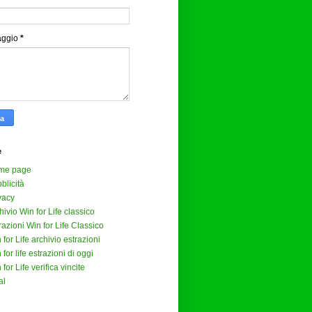
aggio
*
e
me page
blicità
vacy
hivio Win for Life classico
razioni Win for Life Classico
 for Life archivio estrazioni
 for life estrazioni di oggi
 for Life verifica vincite
al