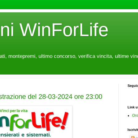
oni WinForLife
tati, montepremi, ultimo concorso, verifica vincita, ultime vin
Segui
estrazione del 28-03-2024 ore 23:00
Link ut
Oro
Iscrivi