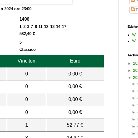
P
o 2024 ore 23:00
Tu
1496
1 2 3 7 8 11 12 13 14 17
Etiche
582,40 €
Win
Win
5
Classico
Archiv
Vincitori
Euro
►
20
►
20
0
0,00 €
▼
20
►
0
0,00 €
►
►
0
0,00 €
►
0
0,00 €
►
►
1
52,77 €
►
►
3
14,37 €