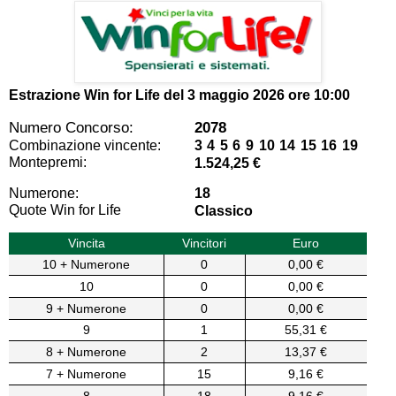
Estrazione Win for Life del
3 maggio 2026 ore 10:00
Numero Concorso:
2078
Combinazione vincente:
3 4 5 6 9 10 14 15 16 19
Montepremi:
1.524,25 €
Numerone:
18
Quote Win for Life
Classico
Vincita
Vincitori
Euro
10 + Numerone
0
0,00 €
10
0
0,00 €
9 + Numerone
0
0,00 €
9
1
55,31 €
8 + Numerone
2
13,37 €
7 + Numerone
15
9,16 €
8
18
9,16 €