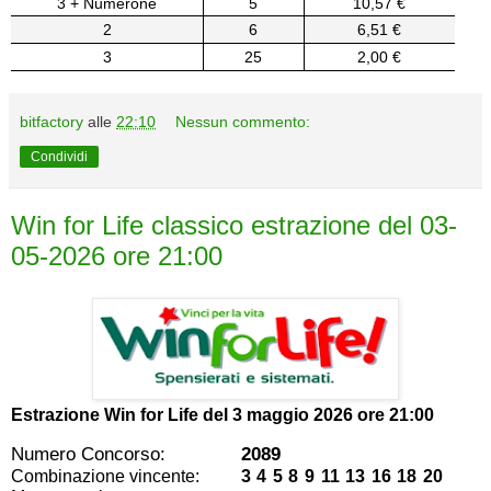
3 + Numerone
5
10,57 €
2
6
6,51 €
3
25
2,00 €
bitfactory
alle
22:10
Nessun commento:
Condividi
Win for Life classico estrazione del 03-
05-2026 ore 21:00
Estrazione Win for Life del
3 maggio 2026 ore 21:00
Numero Concorso:
2089
Combinazione vincente:
3 4 5 8 9 11 13 16 18 20