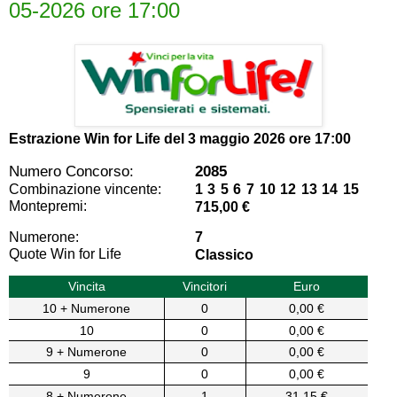
05-2026 ore 17:00
Estrazione Win for Life del
3 maggio 2026 ore 17:00
Numero Concorso:
2085
Combinazione vincente:
1 3 5 6 7 10 12 13 14 15
Montepremi:
715,00 €
Numerone:
7
Quote Win for Life
Classico
Vincita
Vincitori
Euro
10 + Numerone
0
0,00 €
10
0
0,00 €
9 + Numerone
0
0,00 €
9
0
0,00 €
8 + Numerone
1
31,15 €