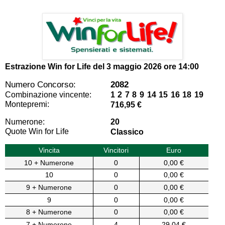
Estrazione Win for Life del
3 maggio 2026 ore 14:00
Numero Concorso:
2082
Combinazione vincente:
1 2 7 8 9 14 15 16 18 19
Montepremi:
716,95 €
Numerone:
20
Quote Win for Life
Classico
Vincita
Vincitori
Euro
10 + Numerone
0
0,00 €
10
0
0,00 €
9 + Numerone
0
0,00 €
9
0
0,00 €
8 + Numerone
0
0,00 €
7 + Numerone
4
29,04 €