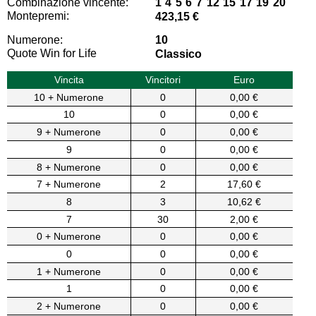
Combinazione vincente:
1 4 5 6 7 12 15 17 19 20
Montepremi:
423,15 €
Numerone:
10
Quote Win for Life
Classico
Vincita
Vincitori
Euro
10 + Numerone
0
0,00 €
10
0
0,00 €
9 + Numerone
0
0,00 €
9
0
0,00 €
8 + Numerone
0
0,00 €
7 + Numerone
2
17,60 €
8
3
10,62 €
7
30
2,00 €
0 + Numerone
0
0,00 €
0
0
0,00 €
1 + Numerone
0
0,00 €
1
0
0,00 €
2 + Numerone
0
0,00 €