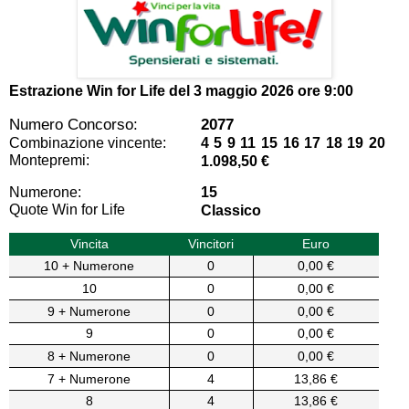
Estrazione Win for Life del
3 maggio 2026 ore 9:00
Numero Concorso:
2077
Combinazione vincente:
4 5 9 11 15 16 17 18 19 20
Montepremi:
1.098,50 €
Numerone:
15
Quote Win for Life
Classico
Vincita
Vincitori
Euro
10 + Numerone
0
0,00 €
10
0
0,00 €
9 + Numerone
0
0,00 €
9
0
0,00 €
8 + Numerone
0
0,00 €
7 + Numerone
4
13,86 €
8
4
13,86 €