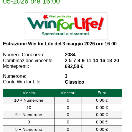
05-2026 ore 16:00
Estrazione Win for Life del
3 maggio 2026 ore 16:00
Numero Concorso:
2084
Combinazione vincente:
2 5 7 8 9 11 14 16 18 20
Montepremi:
682,50 €
Numerone:
3
Quote Win for Life
Classico
Vincita
Vincitori
Euro
10 + Numerone
0
0,00 €
10
0
0,00 €
9 + Numerone
0
0,00 €
9
0
0,00 €
8 + Numerone
0
0,00 €