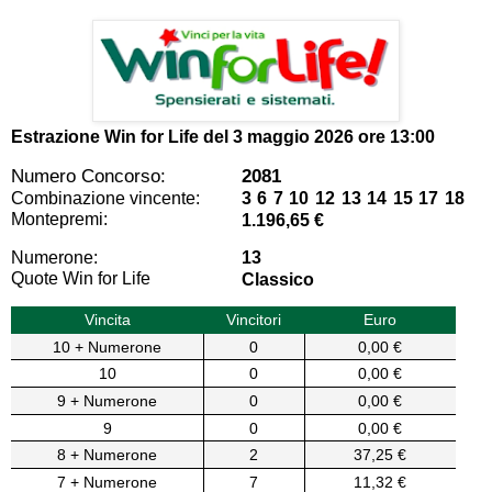
Estrazione Win for Life del
3 maggio 2026 ore 13:00
Numero Concorso:
2081
Combinazione vincente:
3 6 7 10 12 13 14 15 17 18
Montepremi:
1.196,65 €
Numerone:
13
Quote Win for Life
Classico
Vincita
Vincitori
Euro
10 + Numerone
0
0,00 €
10
0
0,00 €
9 + Numerone
0
0,00 €
9
0
0,00 €
8 + Numerone
2
37,25 €
7 + Numerone
7
11,32 €