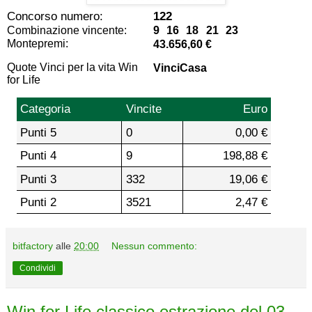
Concorso numero:
122
Combinazione vincente:
9 16 18 21 23
Montepremi:
43.656,60 €
Quote Vinci per la vita Win
VinciCasa
for Life
Categoria
Vincite
Euro
Punti 5
0
0,00 €
Punti 4
9
198,88 €
Punti 3
332
19,06 €
Punti 2
3521
2,47 €
bitfactory
alle
20:00
Nessun commento:
Condividi
Win for Life classico estrazione del 03-