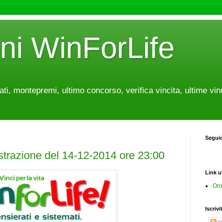
oni WinForLife
tati, montepremi, ultimo concorso, verifica vincita, ultime vin
Segui
estrazione del 14-12-2014 ore 23:00
Link ut
Oro
Iscrivi