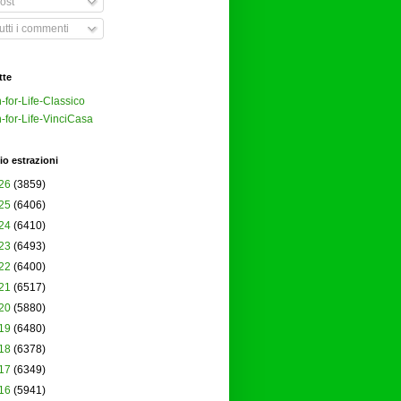
ost
tti i commenti
tte
-for-Life-Classico
-for-Life-VinciCasa
io estrazioni
26
(3859)
25
(6406)
24
(6410)
23
(6493)
22
(6400)
21
(6517)
20
(5880)
19
(6480)
18
(6378)
17
(6349)
16
(5941)