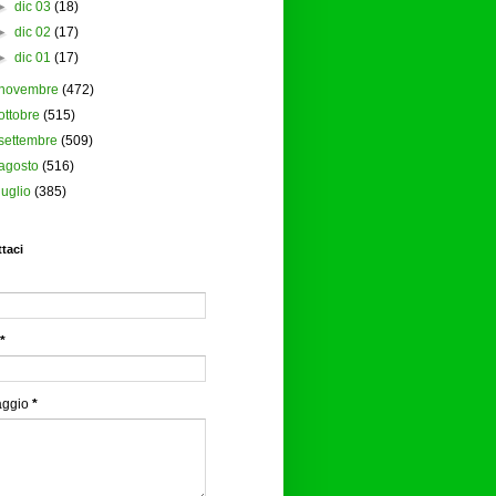
►
dic 03
(18)
►
dic 02
(17)
►
dic 01
(17)
novembre
(472)
ottobre
(515)
settembre
(509)
agosto
(516)
luglio
(385)
taci
*
aggio
*