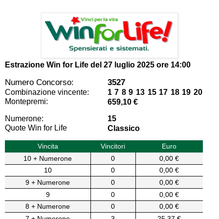
Estrazione Win for Life del
27 luglio 2025 ore 14:00
Numero Concorso:
3527
Combinazione vincente:
1 7 8 9 13 15 17 18 19 20
Montepremi:
659,10 €
Numerone:
15
Quote Win for Life
Classico
Vincita
Vincitori
Euro
10 + Numerone
0
0,00 €
10
0
0,00 €
9 + Numerone
0
0,00 €
9
0
0,00 €
8 + Numerone
0
0,00 €
7 + Numerone
3
25,37 €