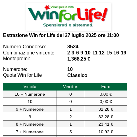
Estrazione Win for Life del
27 luglio 2025 ore 11:00
Numero Concorso:
3524
Combinazione vincente:
2 3 6 9 10 11 12 15 16 19
Montepremi:
1.368,25 €
Numerone:
10
Quote Win for Life
Classico
Vincita
Vincitori
Euro
10 + Numerone
0
0,00 €
10
0
0,00 €
9 + Numerone
1
32,28 €
9
2
32,28 €
8 + Numerone
1
23,41 €
7 + Numerone
5
10,92 €