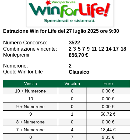
Estrazione Win for Life del
27 luglio 2025 ore 9:00
Numero Concorso:
3522
Combinazione vincente:
2 3 5 7 9 11 12 14 17 18
Montepremi:
856,70 €
Numerone:
2
Quote Win for Life
Classico
Vincita
Vincitori
Euro
10 + Numerone
0
0,00 €
10
0
0,00 €
9 + Numerone
0
0,00 €
9
1
58,72 €
8 + Numerone
0
0,00 €
7 + Numerone
4
18,44 €
8
7
9,33 €