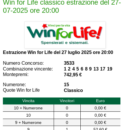
Win for Life classico estrazione del 27-
07-2025 ore 20:00
Estrazione Win for Life del
27 luglio 2025 ore 20:00
Numero Concorso:
3533
Combinazione vincente:
1 2 4 5 6 8 9 13 17 19
Montepremi:
742,95 €
Numerone:
15
Quote Win for Life
Classico
Vincita
Vincitori
Euro
10 + Numerone
0
0,00 €
10
0
0,00 €
9 + Numerone
0
0,00 €
9
1
52,60 €