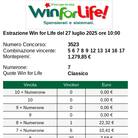
Estrazione Win for Life del
27 luglio 2025 ore 10:00
Numero Concorso:
3523
Combinazione vincente:
5 6 7 8 9 12 13 14 16 17
Montepremi:
1.279,85 €
Numerone:
7
Quote Win for Life
Classico
Vincita
Vincitori
Euro
10 + Numerone
0
0,00 €
10
0
0,00 €
9 + Numerone
0
0,00 €
9
0
0,00 €
8 + Numerone
1
22,32 €
7 + Numerone
6
10,41 €
8
20
7,58 €