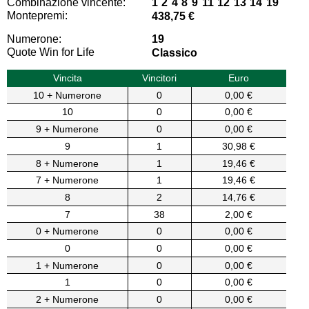
Combinazione vincente:
1 2 4 8 9 11 12 13 14 19
Montepremi:
438,75 €
Numerone:
19
Quote Win for Life
Classico
Vincita
Vincitori
Euro
10 + Numerone
0
0,00 €
10
0
0,00 €
9 + Numerone
0
0,00 €
9
1
30,98 €
8 + Numerone
1
19,46 €
7 + Numerone
1
19,46 €
8
2
14,76 €
7
38
2,00 €
0 + Numerone
0
0,00 €
0
0
0,00 €
1 + Numerone
0
0,00 €
1
0
0,00 €
2 + Numerone
0
0,00 €