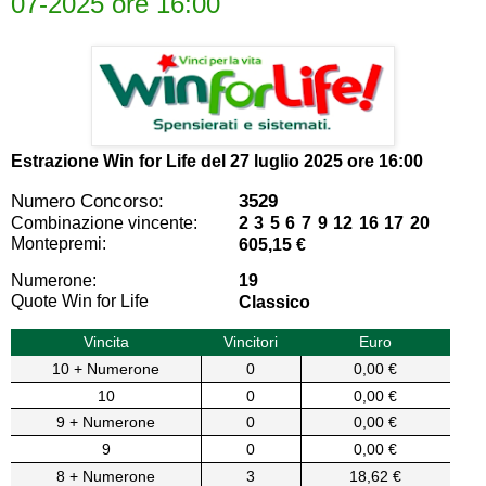
07-2025 ore 16:00
Estrazione Win for Life del
27 luglio 2025 ore 16:00
Numero Concorso:
3529
Combinazione vincente:
2 3 5 6 7 9 12 16 17 20
Montepremi:
605,15 €
Numerone:
19
Quote Win for Life
Classico
Vincita
Vincitori
Euro
10 + Numerone
0
0,00 €
10
0
0,00 €
9 + Numerone
0
0,00 €
9
0
0,00 €
8 + Numerone
3
18,62 €