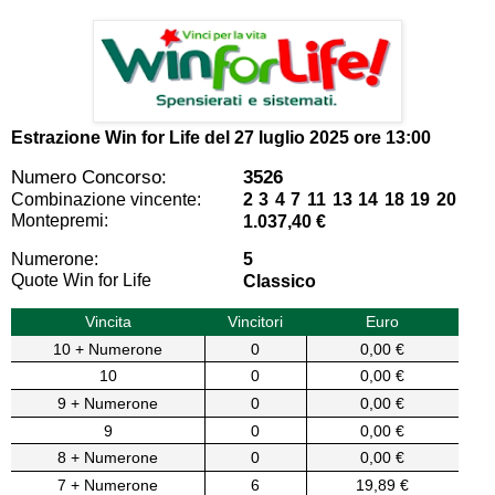
Estrazione Win for Life del
27 luglio 2025 ore 13:00
Numero Concorso:
3526
Combinazione vincente:
2 3 4 7 11 13 14 18 19 20
Montepremi:
1.037,40 €
Numerone:
5
Quote Win for Life
Classico
Vincita
Vincitori
Euro
10 + Numerone
0
0,00 €
10
0
0,00 €
9 + Numerone
0
0,00 €
9
0
0,00 €
8 + Numerone
0
0,00 €
7 + Numerone
6
19,89 €