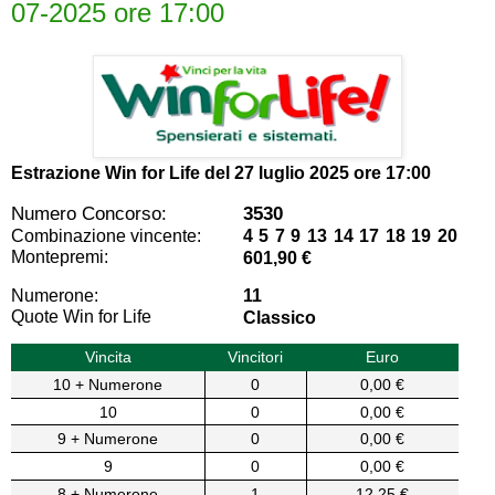
07-2025 ore 17:00
Estrazione Win for Life del
27 luglio 2025 ore 17:00
Numero Concorso:
3530
Combinazione vincente:
4 5 7 9 13 14 17 18 19 20
Montepremi:
601,90 €
Numerone:
11
Quote Win for Life
Classico
Vincita
Vincitori
Euro
10 + Numerone
0
0,00 €
10
0
0,00 €
9 + Numerone
0
0,00 €
9
0
0,00 €
8 + Numerone
1
12,25 €