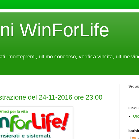
oni WinForLife
tati, montepremi, ultimo concorso, verifica vincita, ultime vin
Segui
estrazione del 24-11-2016 ore 23:00
Link ut
Oro
Iscrivi