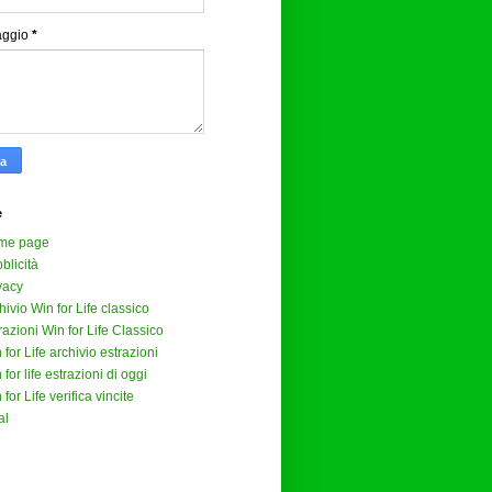
aggio
*
e
me page
blicità
vacy
hivio Win for Life classico
razioni Win for Life Classico
 for Life archivio estrazioni
 for life estrazioni di oggi
 for Life verifica vincite
al