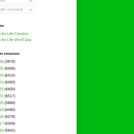
ost
tti i commenti
tte
-for-Life-Classico
-for-Life-VinciCasa
io estrazioni
26
(3870)
25
(6406)
24
(6410)
23
(6493)
22
(6400)
21
(6517)
20
(5880)
19
(6480)
18
(6378)
17
(6349)
16
(5941)