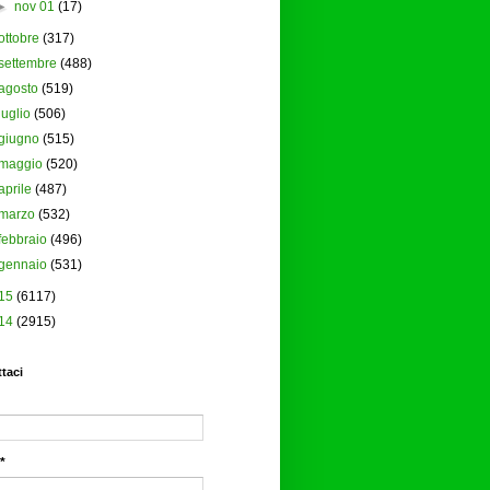
►
nov 01
(17)
ottobre
(317)
settembre
(488)
agosto
(519)
luglio
(506)
giugno
(515)
maggio
(520)
aprile
(487)
marzo
(532)
febbraio
(496)
gennaio
(531)
15
(6117)
14
(2915)
taci
*