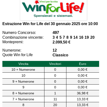
Estrazione Win for Life del
30 gennaio 2025 ore 10:00
Numero Concorso:
497
Combinazione vincente:
3 4 5 7 8 9 14 16 19 20
Montepremi:
2.099,50 €
Numerone:
12
Quote Win for Life
Classico
Vincita
Vincitori
Euro
10 + Numerone
0
0,00 €
10
0
0,00 €
9 + Numerone
0
0,00 €
9
0
0,00 €
8 + Numerone
1
36,98 €
7 + Numerone
11
13,33 €
8
20
13,33 €