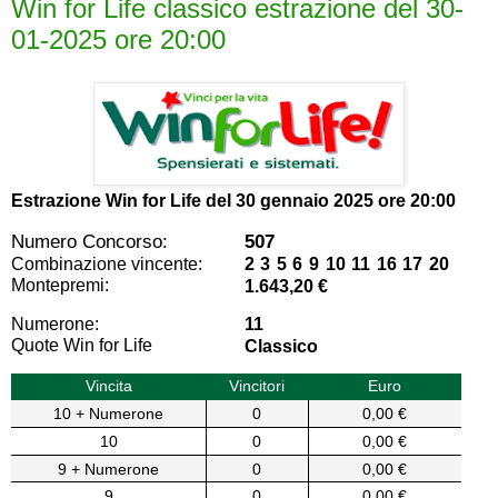
Win for Life classico estrazione del 30-
01-2025 ore 20:00
Estrazione Win for Life del
30 gennaio 2025 ore 20:00
Numero Concorso:
507
Combinazione vincente:
2 3 5 6 9 10 11 16 17 20
Montepremi:
1.643,20 €
Numerone:
11
Quote Win for Life
Classico
Vincita
Vincitori
Euro
10 + Numerone
0
0,00 €
10
0
0,00 €
9 + Numerone
0
0,00 €
9
0
0,00 €