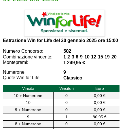
Estrazione Win for Life del
30 gennaio 2025 ore 15:00
Numero Concorso:
502
Combinazione vincente:
1 2 3 6 9 10 12 15 19 20
Montepremi:
1.249,95 €
Numerone:
9
Quote Win for Life
Classico
Vincita
Vincitori
Euro
10 + Numerone
0
0,00 €
10
0
0,00 €
9 + Numerone
0
0,00 €
9
1
86,95 €
8 + Numerone
0
0,00 €