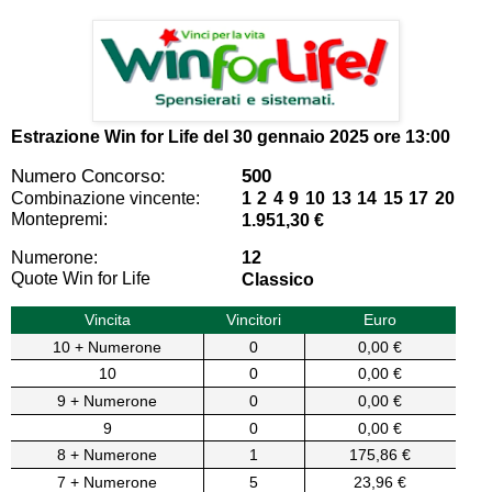
Estrazione Win for Life del
30 gennaio 2025 ore 13:00
Numero Concorso:
500
Combinazione vincente:
1 2 4 9 10 13 14 15 17 20
Montepremi:
1.951,30 €
Numerone:
12
Quote Win for Life
Classico
Vincita
Vincitori
Euro
10 + Numerone
0
0,00 €
10
0
0,00 €
9 + Numerone
0
0,00 €
9
0
0,00 €
8 + Numerone
1
175,86 €
7 + Numerone
5
23,96 €