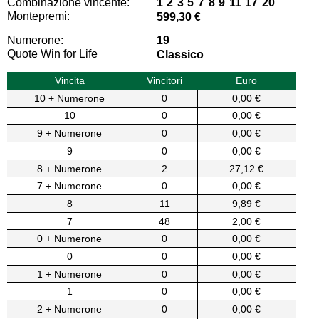
Combinazione vincente:
1 2 3 5 7 8 9 11 17 20
Montepremi:
599,30 €
Numerone:
19
Quote Win for Life
Classico
Vincita
Vincitori
Euro
10 + Numerone
0
0,00 €
10
0
0,00 €
9 + Numerone
0
0,00 €
9
0
0,00 €
8 + Numerone
2
27,12 €
7 + Numerone
0
0,00 €
8
11
9,89 €
7
48
2,00 €
0 + Numerone
0
0,00 €
0
0
0,00 €
1 + Numerone
0
0,00 €
1
0
0,00 €
2 + Numerone
0
0,00 €