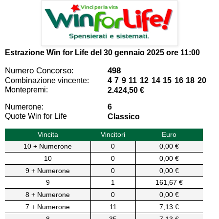
Estrazione Win for Life del
30 gennaio 2025 ore 11:00
Numero Concorso:
498
Combinazione vincente:
4 7 9 11 12 14 15 16 18 20
Montepremi:
2.424,50 €
Numerone:
6
Quote Win for Life
Classico
Vincita
Vincitori
Euro
10 + Numerone
0
0,00 €
10
0
0,00 €
9 + Numerone
0
0,00 €
9
1
161,67 €
8 + Numerone
0
0,00 €
7 + Numerone
11
7,13 €
8
35
7,13 €