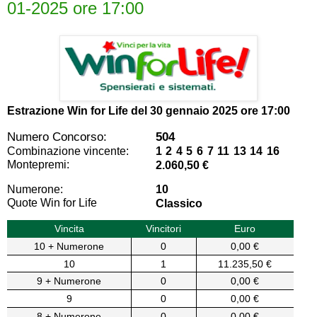
01-2025 ore 17:00
Estrazione Win for Life del
30 gennaio 2025 ore 17:00
Numero Concorso:
504
Combinazione vincente:
1 2 4 5 6 7 11 13 14 16
Montepremi:
2.060,50 €
Numerone:
10
Quote Win for Life
Classico
Vincita
Vincitori
Euro
10 + Numerone
0
0,00 €
10
1
11.235,50 €
9 + Numerone
0
0,00 €
9
0
0,00 €
8 + Numerone
0
0,00 €