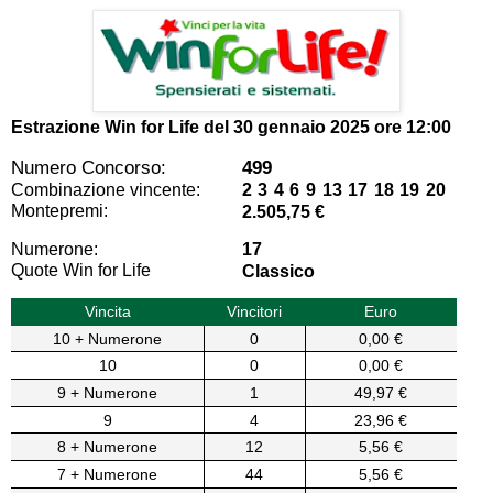
Estrazione Win for Life del
30 gennaio 2025 ore 12:00
Numero Concorso:
499
Combinazione vincente:
2 3 4 6 9 13 17 18 19 20
Montepremi:
2.505,75 €
Numerone:
17
Quote Win for Life
Classico
Vincita
Vincitori
Euro
10 + Numerone
0
0,00 €
10
0
0,00 €
9 + Numerone
1
49,97 €
9
4
23,96 €
8 + Numerone
12
5,56 €
7 + Numerone
44
5,56 €