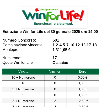
Estrazione Win for Life del
30 gennaio 2025 ore 14:00
Numero Concorso:
501
Combinazione vincente:
1 2 4 5 7 10 12 13 17 18
Montepremi:
1.311,05 €
Numerone:
17
Quote Win for Life
Classico
Vincita
Vincitori
Euro
10 + Numerone
0
0,00 €
10
0
0,00 €
9 + Numerone
0
0,00 €
9
0
0,00 €
8 + Numerone
2
12,32 €
7 + Numerone
4
12,32 €