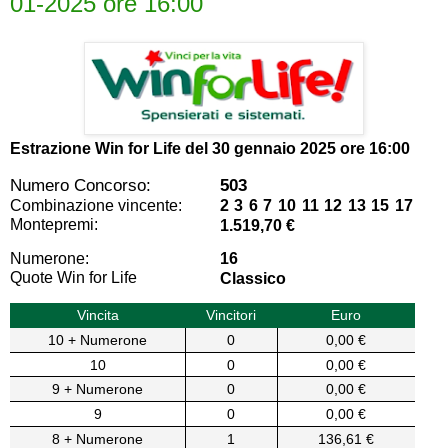
01-2025 ore 16:00
Estrazione Win for Life del
30 gennaio 2025 ore 16:00
Numero Concorso:
503
Combinazione vincente:
2 3 6 7 10 11 12 13 15 17
Montepremi:
1.519,70 €
Numerone:
16
Quote Win for Life
Classico
Vincita
Vincitori
Euro
10 + Numerone
0
0,00 €
10
0
0,00 €
9 + Numerone
0
0,00 €
9
0
0,00 €
8 + Numerone
1
136,61 €