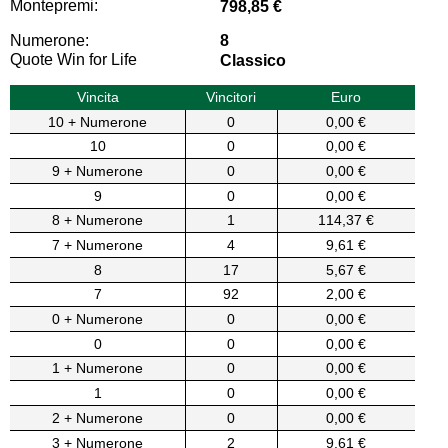
Montepremi:
798,85 €
Numerone:
8
Quote Win for Life
Classico
Vincita
Vincitori
Euro
10 + Numerone
0
0,00 €
10
0
0,00 €
9 + Numerone
0
0,00 €
9
0
0,00 €
8 + Numerone
1
114,37 €
7 + Numerone
4
9,61 €
8
17
5,67 €
7
92
2,00 €
0 + Numerone
0
0,00 €
0
0
0,00 €
1 + Numerone
0
0,00 €
1
0
0,00 €
2 + Numerone
0
0,00 €
3 + Numerone
2
9,61 €