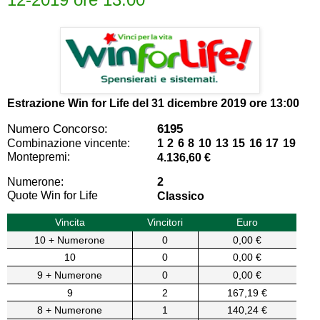
Estrazione Win for Life del
31 dicembre 2019 ore 13:00
Numero Concorso:
6195
Combinazione vincente:
1 2 6 8 10 13 15 16 17 19
Montepremi:
4.136,60 €
Numerone:
2
Quote Win for Life
Classico
Vincita
Vincitori
Euro
10 + Numerone
0
0,00 €
10
0
0,00 €
9 + Numerone
0
0,00 €
9
2
167,19 €
8 + Numerone
1
140,24 €