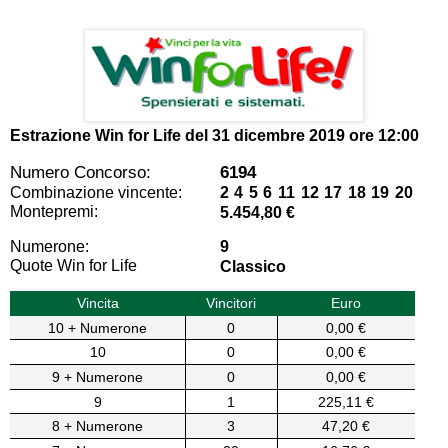
Estrazione Win for Life del
31 dicembre 2019 ore 12:00
Numero Concorso:
6194
Combinazione vincente:
2 4 5 6 11 12 17 18 19 20
Montepremi:
5.454,80 €
Numerone:
9
Quote Win for Life
Classico
Vincita
Vincitori
Euro
10 + Numerone
0
0,00 €
10
0
0,00 €
9 + Numerone
0
0,00 €
9
1
225,11 €
8 + Numerone
3
47,20 €