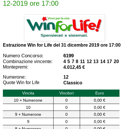
12-2019 ore 17:00
Estrazione Win for Life del
31 dicembre 2019 ore 17:00
Numero Concorso:
6199
Combinazione vincente:
4 5 7 8 11 12 13 14 17 20
Montepremi:
4.012,45 €
Numerone:
12
Quote Win for Life
Classico
Vincita
Vincitori
Euro
10 + Numerone
0
0,00 €
10
0
0,00 €
9 + Numerone
0
0,00 €
9
0
0,00 €
8 + Numerone
0
0,00 €