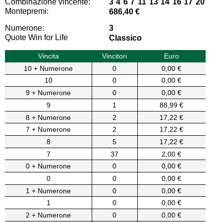
Combinazione vincente:
3 4 6 7 11 13 14 16 17 20
Montepremi:
686,40 €
Numerone:
3
Quote Win for Life
Classico
Vincita
Vincitori
Euro
10 + Numerone
0
0,00 €
10
0
0,00 €
9 + Numerone
0
0,00 €
9
1
88,99 €
8 + Numerone
2
17,22 €
7 + Numerone
2
17,22 €
8
5
17,22 €
7
37
2,00 €
0 + Numerone
0
0,00 €
0
0
0,00 €
1 + Numerone
0
0,00 €
1
0
0,00 €
2 + Numerone
0
0,00 €