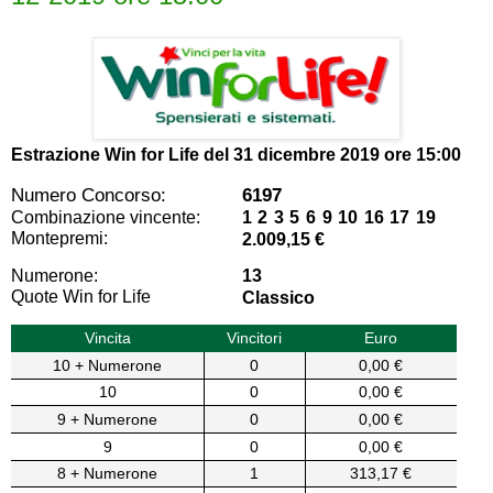
Estrazione Win for Life del
31 dicembre 2019 ore 15:00
Numero Concorso:
6197
Combinazione vincente:
1 2 3 5 6 9 10 16 17 19
Montepremi:
2.009,15 €
Numerone:
13
Quote Win for Life
Classico
Vincita
Vincitori
Euro
10 + Numerone
0
0,00 €
10
0
0,00 €
9 + Numerone
0
0,00 €
9
0
0,00 €
8 + Numerone
1
313,17 €