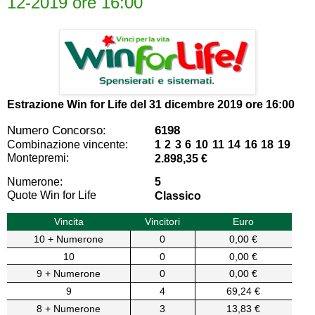
12-2019 ore 16:00
Estrazione Win for Life del
31 dicembre 2019 ore 16:00
Numero Concorso:
6198
Combinazione vincente:
1 2 3 6 10 11 14 16 18 19
Montepremi:
2.898,35 €
Numerone:
5
Quote Win for Life
Classico
Vincita
Vincitori
Euro
10 + Numerone
0
0,00 €
10
0
0,00 €
9 + Numerone
0
0,00 €
9
4
69,24 €
8 + Numerone
3
13,83 €