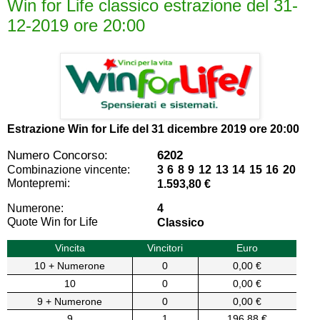
Win for Life classico estrazione del 31-
12-2019 ore 20:00
Estrazione Win for Life del
31 dicembre 2019 ore 20:00
Numero Concorso:
6202
Combinazione vincente:
3 6 8 9 12 13 14 15 16 20
Montepremi:
1.593,80 €
Numerone:
4
Quote Win for Life
Classico
Vincita
Vincitori
Euro
10 + Numerone
0
0,00 €
10
0
0,00 €
9 + Numerone
0
0,00 €
9
1
196,88 €