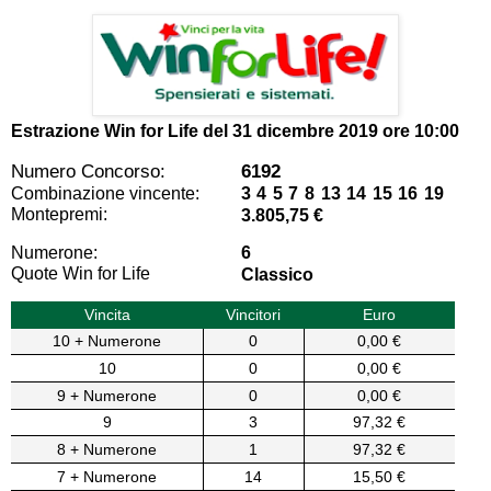
Estrazione Win for Life del
31 dicembre 2019 ore 10:00
Numero Concorso:
6192
Combinazione vincente:
3 4 5 7 8 13 14 15 16 19
Montepremi:
3.805,75 €
Numerone:
6
Quote Win for Life
Classico
Vincita
Vincitori
Euro
10 + Numerone
0
0,00 €
10
0
0,00 €
9 + Numerone
0
0,00 €
9
3
97,32 €
8 + Numerone
1
97,32 €
7 + Numerone
14
15,50 €