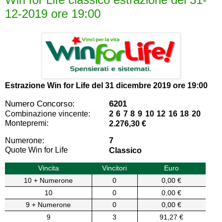
12-2019 ore 19:00
Estrazione Win for Life del
31 dicembre 2019 ore 19:00
Numero Concorso:
6201
Combinazione vincente:
2 6 7 8 9 10 12 16 18 20
Montepremi:
2.276,30 €
Numerone:
7
Quote Win for Life
Classico
Vincita
Vincitori
Euro
10 + Numerone
0
0,00 €
10
0
0,00 €
9 + Numerone
0
0,00 €
9
3
91,27 €