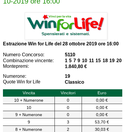
10-2019 ore 16:00
Estrazione Win for Life del
28 ottobre 2019 ore 16:00
Numero Concorso:
5110
Combinazione vincente:
1 5 7 9 10 11 15 18 19 20
Montepremi:
1.840,80 €
Numerone:
19
Quote Win for Life
Classico
Vincita
Vincitori
Euro
10 + Numerone
0
0,00 €
10
0
0,00 €
9 + Numerone
0
0,00 €
9
3
53,70 €
8 + Numerone
2
30,03 €