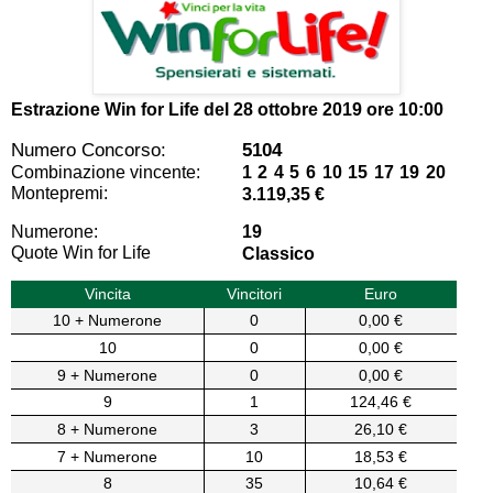
Estrazione Win for Life del
28 ottobre 2019 ore 10:00
Numero Concorso:
5104
Combinazione vincente:
1 2 4 5 6 10 15 17 19 20
Montepremi:
3.119,35 €
Numerone:
19
Quote Win for Life
Classico
Vincita
Vincitori
Euro
10 + Numerone
0
0,00 €
10
0
0,00 €
9 + Numerone
0
0,00 €
9
1
124,46 €
8 + Numerone
3
26,10 €
7 + Numerone
10
18,53 €
8
35
10,64 €