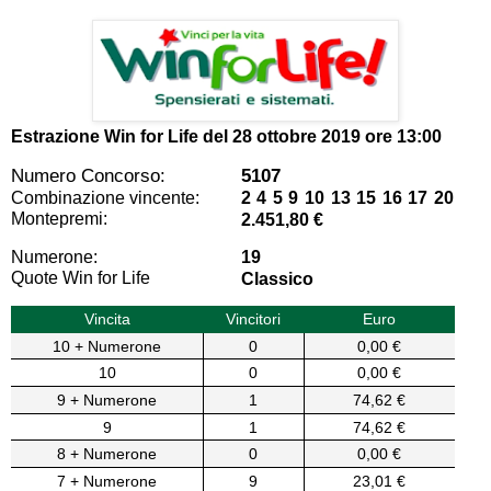
Estrazione Win for Life del
28 ottobre 2019 ore 13:00
Numero Concorso:
5107
Combinazione vincente:
2 4 5 9 10 13 15 16 17 20
Montepremi:
2.451,80 €
Numerone:
19
Quote Win for Life
Classico
Vincita
Vincitori
Euro
10 + Numerone
0
0,00 €
10
0
0,00 €
9 + Numerone
1
74,62 €
9
1
74,62 €
8 + Numerone
0
0,00 €
7 + Numerone
9
23,01 €