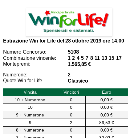
Estrazione Win for Life del
28 ottobre 2019 ore 14:00
Numero Concorso:
5108
Combinazione vincente:
1 2 4 5 7 8 11 13 15 17
Montepremi:
1.565,85 €
Numerone:
2
Quote Win for Life
Classico
Vincita
Vincitori
Euro
10 + Numerone
0
0,00 €
10
0
0,00 €
9 + Numerone
0
0,00 €
9
2
86,53 €
8 + Numerone
0
0,00 €
7 + Numerone
2
32,02 €