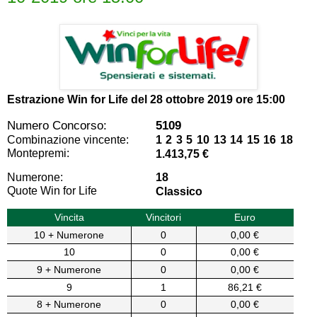
Estrazione Win for Life del
28 ottobre 2019 ore 15:00
Numero Concorso:
5109
Combinazione vincente:
1 2 3 5 10 13 14 15 16 18
Montepremi:
1.413,75 €
Numerone:
18
Quote Win for Life
Classico
Vincita
Vincitori
Euro
10 + Numerone
0
0,00 €
10
0
0,00 €
9 + Numerone
0
0,00 €
9
1
86,21 €
8 + Numerone
0
0,00 €