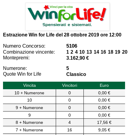
Estrazione Win for Life del
28 ottobre 2019 ore 12:00
Numero Concorso:
5106
Combinazione vincente:
1 2 4 10 13 14 16 18 19 20
Montepremi:
3.162,90 €
Numerone:
5
Quote Win for Life
Classico
Vincita
Vincitori
Euro
10 + Numerone
0
0,00 €
10
0
0,00 €
9 + Numerone
0
0,00 €
9
0
0,00 €
8 + Numerone
4
17,56 €
7 + Numerone
16
9,05 €