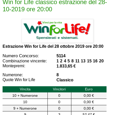
Win for Life classico estrazione del 28-
10-2019 ore 20:00
Estrazione Win for Life del
28 ottobre 2019 ore 20:00
Numero Concorso:
5114
Combinazione vincente:
1 2 4 5 8 11 13 15 16 20
Montepremi:
1.833,65 €
Numerone:
8
Quote Win for Life
Classico
Vincita
Vincitori
Euro
10 + Numerone
0
0,00 €
10
0
0,00 €
9 + Numerone
0
0,00 €
9
3
52,47 €