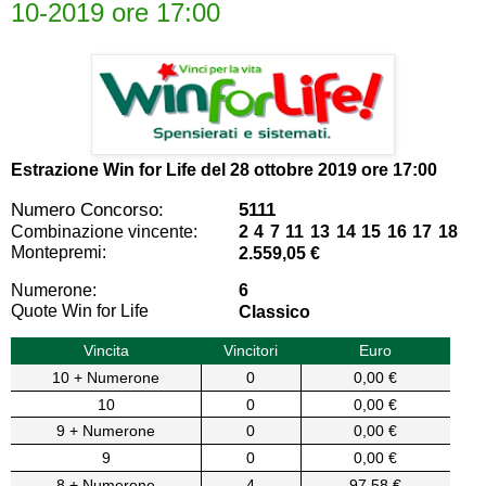
10-2019 ore 17:00
Estrazione Win for Life del
28 ottobre 2019 ore 17:00
Numero Concorso:
5111
Combinazione vincente:
2 4 7 11 13 14 15 16 17 18
Montepremi:
2.559,05 €
Numerone:
6
Quote Win for Life
Classico
Vincita
Vincitori
Euro
10 + Numerone
0
0,00 €
10
0
0,00 €
9 + Numerone
0
0,00 €
9
0
0,00 €
8 + Numerone
4
97,58 €