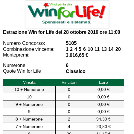
Estrazione Win for Life del
28 ottobre 2019 ore 11:00
Numero Concorso:
5105
Combinazione vincente:
1 2 4 5 6 10 11 13 14 20
Montepremi:
3.016,65 €
Numerone:
6
Quote Win for Life
Classico
Vincita
Vincitori
Euro
10 + Numerone
0
0,00 €
10
0
0,00 €
9 + Numerone
0
0,00 €
9
0
0,00 €
8 + Numerone
2
94,39 €
7 + Numerone
4
23,80 €
8
26
11,45 €