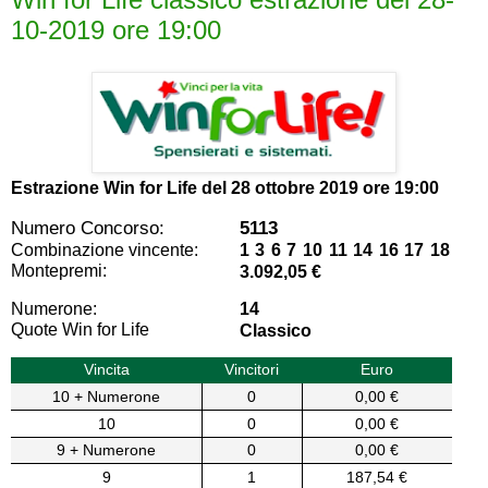
10-2019 ore 19:00
Estrazione Win for Life del
28 ottobre 2019 ore 19:00
Numero Concorso:
5113
Combinazione vincente:
1 3 6 7 10 11 14 16 17 18
Montepremi:
3.092,05 €
Numerone:
14
Quote Win for Life
Classico
Vincita
Vincitori
Euro
10 + Numerone
0
0,00 €
10
0
0,00 €
9 + Numerone
0
0,00 €
9
1
187,54 €