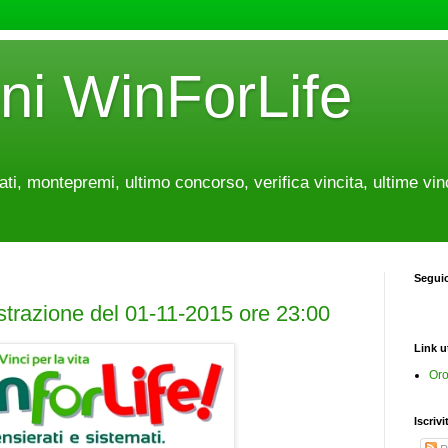
oni WinForLife
tati, montepremi, ultimo concorso, verifica vincita, ultime vin
Segui
estrazione del 01-11-2015 ore 23:00
Link ut
Oro
Iscrivi