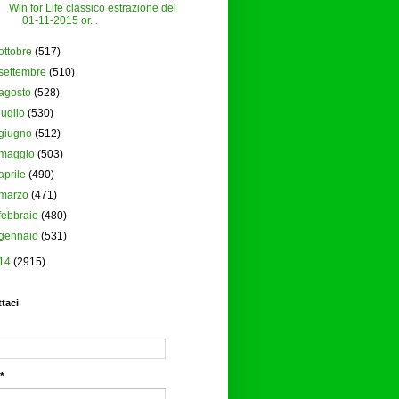
Win for Life classico estrazione del
01-11-2015 or...
ottobre
(517)
settembre
(510)
agosto
(528)
luglio
(530)
giugno
(512)
maggio
(503)
aprile
(490)
marzo
(471)
febbraio
(480)
gennaio
(531)
14
(2915)
taci
*