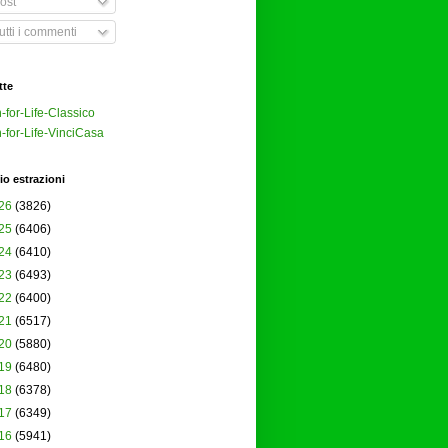
ost
tti i commenti
tte
-for-Life-Classico
-for-Life-VinciCasa
io estrazioni
26
(3826)
25
(6406)
24
(6410)
23
(6493)
22
(6400)
21
(6517)
20
(5880)
19
(6480)
18
(6378)
17
(6349)
16
(5941)