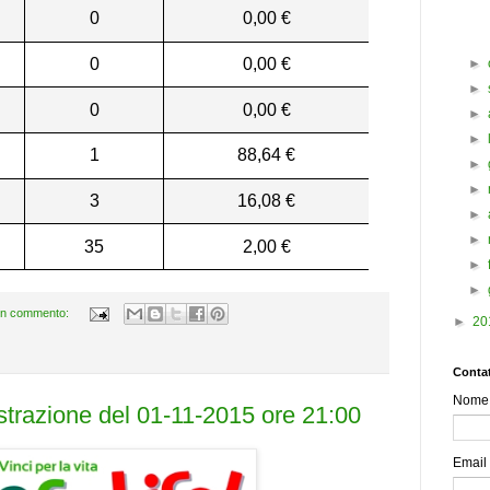
0
0,00 €
0
0,00 €
►
►
0
0,00 €
►
►
1
88,64 €
►
►
3
16,08 €
►
►
35
2,00 €
►
►
n commento:
►
20
Contat
Nome
estrazione del 01-11-2015 ore 21:00
Email