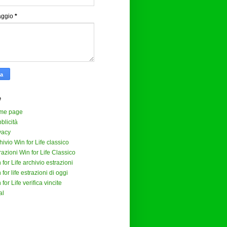
aggio
*
e
me page
blicità
vacy
hivio Win for Life classico
razioni Win for Life Classico
 for Life archivio estrazioni
 for life estrazioni di oggi
 for Life verifica vincite
al