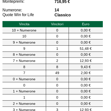
Montepremi:
716,95 €
Numerone:
14
Quote Win for Life
Classico
Vincita
Vincitori
Euro
10 + Numerone
0
0,00 €
10
0
0,00 €
9 + Numerone
0
0,00 €
9
1
51,48 €
8 + Numerone
0
0,00 €
7 + Numerone
2
12,93 €
8
8
9,43 €
7
49
2,00 €
0 + Numerone
0
0,00 €
0
0
0,00 €
1 + Numerone
0
0,00 €
1
0
0,00 €
2 + Numerone
0
0,00 €
3 + Numerone
3
12,93 €