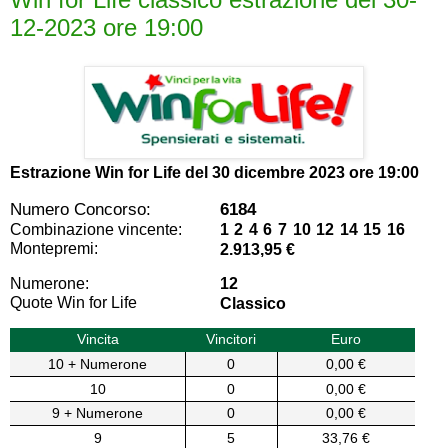
12-2023 ore 19:00
Estrazione Win for Life del
30 dicembre 2023 ore 19:00
Numero Concorso:
6184
Combinazione vincente:
1 2 4 6 7 10 12 14 15 16
Montepremi:
2.913,95 €
Numerone:
12
Quote Win for Life
Classico
Vincita
Vincitori
Euro
10 + Numerone
0
0,00 €
10
0
0,00 €
9 + Numerone
0
0,00 €
9
5
33,76 €