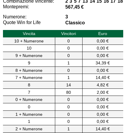
Combinazione vincente:
2 3 5 7 13 14 15 16 17 18
Montepremi:
567,45 €
Numerone:
3
Quote Win for Life
Classico
Vincita
Vincitori
Euro
10 + Numerone
0
0,00 €
10
0
0,00 €
9 + Numerone
0
0,00 €
9
1
34,39 €
8 + Numerone
0
0,00 €
7 + Numerone
1
14,40 €
8
14
4,82 €
7
80
2,00 €
0 + Numerone
0
0,00 €
0
0
0,00 €
1 + Numerone
0
0,00 €
1
0
0,00 €
2 + Numerone
1
14,40 €