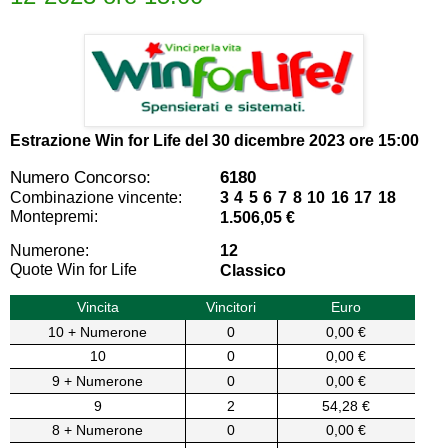
Estrazione Win for Life del
30 dicembre 2023 ore 15:00
Numero Concorso:
6180
Combinazione vincente:
3 4 5 6 7 8 10 16 17 18
Montepremi:
1.506,05 €
Numerone:
12
Quote Win for Life
Classico
Vincita
Vincitori
Euro
10 + Numerone
0
0,00 €
10
0
0,00 €
9 + Numerone
0
0,00 €
9
2
54,28 €
8 + Numerone
0
0,00 €