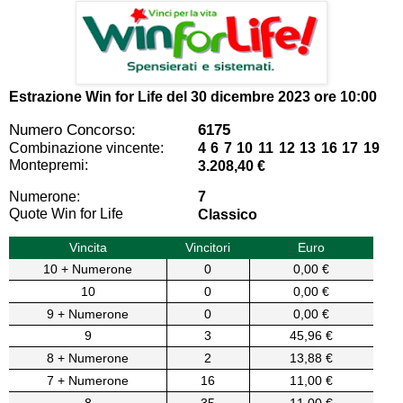
Estrazione Win for Life del
30 dicembre 2023 ore 10:00
Numero Concorso:
6175
Combinazione vincente:
4 6 7 10 11 12 13 16 17 19
Montepremi:
3.208,40 €
Numerone:
7
Quote Win for Life
Classico
Vincita
Vincitori
Euro
10 + Numerone
0
0,00 €
10
0
0,00 €
9 + Numerone
0
0,00 €
9
3
45,96 €
8 + Numerone
2
13,88 €
7 + Numerone
16
11,00 €
8
35
11,00 €