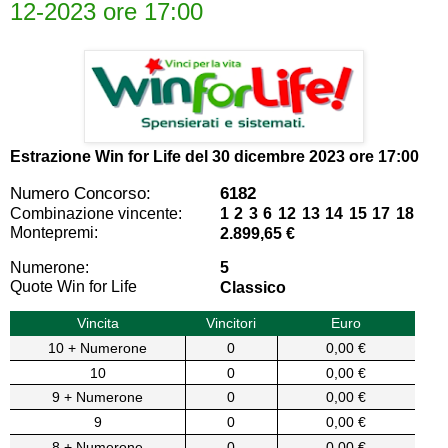
12-2023 ore 17:00
Estrazione Win for Life del
30 dicembre 2023 ore 17:00
Numero Concorso:
6182
Combinazione vincente:
1 2 3 6 12 13 14 15 17 18
Montepremi:
2.899,65 €
Numerone:
5
Quote Win for Life
Classico
Vincita
Vincitori
Euro
10 + Numerone
0
0,00 €
10
0
0,00 €
9 + Numerone
0
0,00 €
9
0
0,00 €
8 + Numerone
0
0,00 €