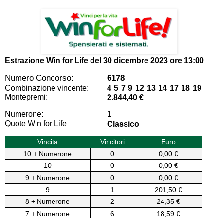
Estrazione Win for Life del
30 dicembre 2023 ore 13:00
Numero Concorso:
6178
Combinazione vincente:
4 5 7 9 12 13 14 17 18 19
Montepremi:
2.844,40 €
Numerone:
1
Quote Win for Life
Classico
Vincita
Vincitori
Euro
10 + Numerone
0
0,00 €
10
0
0,00 €
9 + Numerone
0
0,00 €
9
1
201,50 €
8 + Numerone
2
24,35 €
7 + Numerone
6
18,59 €