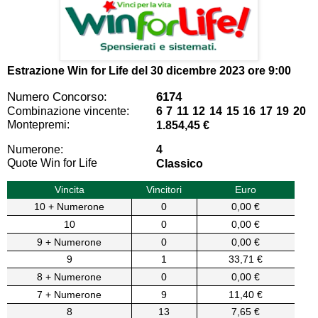
Estrazione Win for Life del
30 dicembre 2023 ore 9:00
Numero Concorso:
6174
Combinazione vincente:
6 7 11 12 14 15 16 17 19 20
Montepremi:
1.854,45 €
Numerone:
4
Quote Win for Life
Classico
Vincita
Vincitori
Euro
10 + Numerone
0
0,00 €
10
0
0,00 €
9 + Numerone
0
0,00 €
9
1
33,71 €
8 + Numerone
0
0,00 €
7 + Numerone
9
11,40 €
8
13
7,65 €