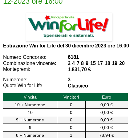
12-2023 ore 16:00
Estrazione Win for Life del
30 dicembre 2023 ore 16:00
Numero Concorso:
6181
Combinazione vincente:
2 4 7 8 9 15 17 18 19 20
Montepremi:
1.831,70 €
Numerone:
3
Quote Win for Life
Classico
Vincita
Vincitori
Euro
10 + Numerone
0
0,00 €
10
0
0,00 €
9 + Numerone
0
0,00 €
9
0
0,00 €
8 + Numerone
1
78,94 €