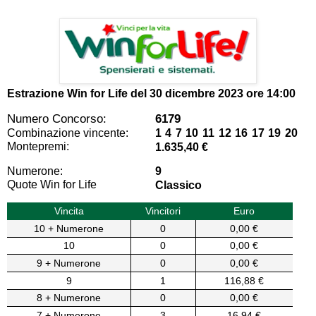
Estrazione Win for Life del
30 dicembre 2023 ore 14:00
Numero Concorso:
6179
Combinazione vincente:
1 4 7 10 11 12 16 17 19 20
Montepremi:
1.635,40 €
Numerone:
9
Quote Win for Life
Classico
Vincita
Vincitori
Euro
10 + Numerone
0
0,00 €
10
0
0,00 €
9 + Numerone
0
0,00 €
9
1
116,88 €
8 + Numerone
0
0,00 €
7 + Numerone
3
16,94 €