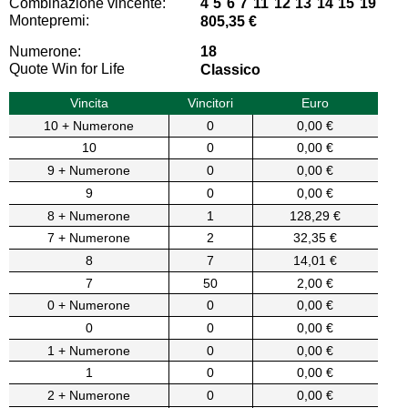
Combinazione vincente:
4 5 6 7 11 12 13 14 15 19
Montepremi:
805,35 €
Numerone:
18
Quote Win for Life
Classico
Vincita
Vincitori
Euro
10 + Numerone
0
0,00 €
10
0
0,00 €
9 + Numerone
0
0,00 €
9
0
0,00 €
8 + Numerone
1
128,29 €
7 + Numerone
2
32,35 €
8
7
14,01 €
7
50
2,00 €
0 + Numerone
0
0,00 €
0
0
0,00 €
1 + Numerone
0
0,00 €
1
0
0,00 €
2 + Numerone
0
0,00 €