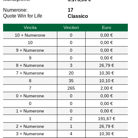
Numerone:
17
Quote Win for Life
Classico
Vincita
Vincitori
Euro
10 + Numerone
0
0,00 €
10
0
0,00 €
9 + Numerone
0
0,00 €
9
0
0,00 €
8 + Numerone
3
26,79 €
7 + Numerone
20
10,30 €
8
35
10,10 €
7
265
2,00 €
0 + Numerone
0
0,00 €
0
0
0,00 €
1 + Numerone
0
0,00 €
1
2
191,67 €
2 + Numerone
1
26,79 €
3 + Numerone
4
10,30 €