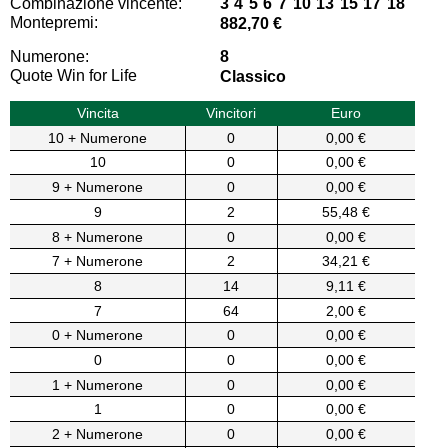
Combinazione vincente:
3 4 5 6 7 10 13 15 17 18
Montepremi:
882,70 €
Numerone:
8
Quote Win for Life
Classico
Vincita
Vincitori
Euro
10 + Numerone
0
0,00 €
10
0
0,00 €
9 + Numerone
0
0,00 €
9
2
55,48 €
8 + Numerone
0
0,00 €
7 + Numerone
2
34,21 €
8
14
9,11 €
7
64
2,00 €
0 + Numerone
0
0,00 €
0
0
0,00 €
1 + Numerone
0
0,00 €
1
0
0,00 €
2 + Numerone
0
0,00 €