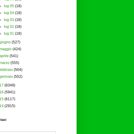
►
lug 05
(18)
►
lug 04
(18)
►
lug 03
(18)
►
lug 02
(18)
►
lug 01
(18)
giugno
(527)
maggio
(424)
aprile
(541)
marzo
(555)
febbraio
(504)
gennaio
(552)
17
(6349)
16
(5941)
15
(6117)
14
(2915)
taci