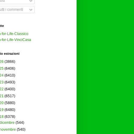
ost
tti i commenti
tte
-for-Life-Classico
-for-Life-VinciCasa
io estrazioni
26
(3866)
25
(6406)
24
(6410)
23
(6493)
22
(6400)
21
(6517)
20
(5880)
19
(6480)
18
(6378)
dicembre
(544)
novembre
(540)