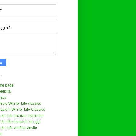
*
aggio
*
e
me page
blicità
vacy
hivio Win for Life classico
razioni Win for Life Classico
 for Life archivio estrazioni
 for life estrazioni di oggi
 for Life verifica vincite
al