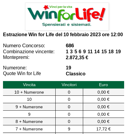
Estrazione Win for Life del
10 febbraio 2023 ore 12:00
Numero Concorso:
686
Combinazione vincente:
1 3 5 6 9 11 14 15 18 19
Montepremi:
2.872,35 €
Numerone:
19
Quote Win for Life
Classico
Vincita
Vincitori
Euro
10 + Numerone
0
0,00 €
10
0
0,00 €
9 + Numerone
0
0,00 €
9
0
0,00 €
8 + Numerone
0
0,00 €
7 + Numerone
9
17,72 €