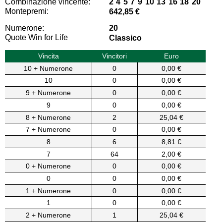
Combinazione vincente:
2 4 5 7 9 10 13 16 18 20
Montepremi:
642,85 €
Numerone:
20
Quote Win for Life
Classico
Vincita
Vincitori
Euro
10 + Numerone
0
0,00 €
10
0
0,00 €
9 + Numerone
0
0,00 €
9
0
0,00 €
8 + Numerone
2
25,04 €
7 + Numerone
0
0,00 €
8
6
8,81 €
7
64
2,00 €
0 + Numerone
0
0,00 €
0
0
0,00 €
1 + Numerone
0
0,00 €
1
0
0,00 €
2 + Numerone
1
25,04 €