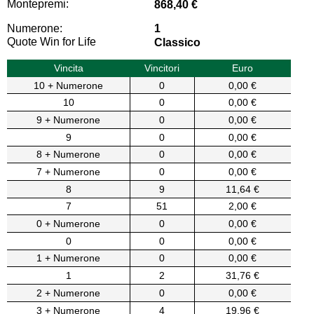
Montepremi:
868,40 €
Numerone:
1
Quote Win for Life
Classico
Vincita
Vincitori
Euro
10 + Numerone
0
0,00 €
10
0
0,00 €
9 + Numerone
0
0,00 €
9
0
0,00 €
8 + Numerone
0
0,00 €
7 + Numerone
0
0,00 €
8
9
11,64 €
7
51
2,00 €
0 + Numerone
0
0,00 €
0
0
0,00 €
1 + Numerone
0
0,00 €
1
2
31,76 €
2 + Numerone
0
0,00 €
3 + Numerone
4
19,96 €