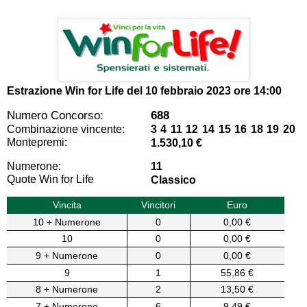
Estrazione Win for Life del
10 febbraio 2023 ore 14:00
Numero Concorso:
688
Combinazione vincente:
3 4 11 12 14 15 16 18 19 20
Montepremi:
1.530,10 €
Numerone:
11
Quote Win for Life
Classico
Vincita
Vincitori
Euro
10 + Numerone
0
0,00 €
10
0
0,00 €
9 + Numerone
0
0,00 €
9
1
55,86 €
8 + Numerone
2
13,50 €
7 + Numerone
6
9,49 €