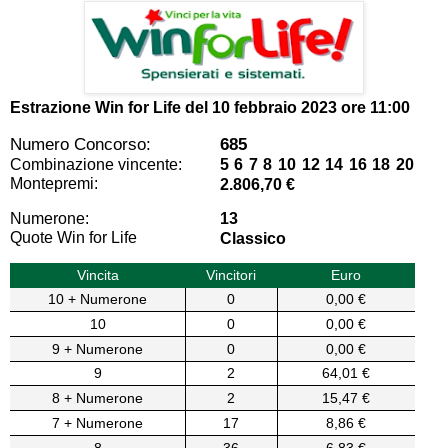
Estrazione Win for Life del
10 febbraio 2023 ore 11:00
Numero Concorso:
685
Combinazione vincente:
5 6 7 8 10 12 14 16 18 20
Montepremi:
2.806,70 €
Numerone:
13
Quote Win for Life
Classico
Vincita
Vincitori
Euro
10 + Numerone
0
0,00 €
10
0
0,00 €
9 + Numerone
0
0,00 €
9
2
64,01 €
8 + Numerone
2
15,47 €
7 + Numerone
17
8,86 €
8
36
6,83 €