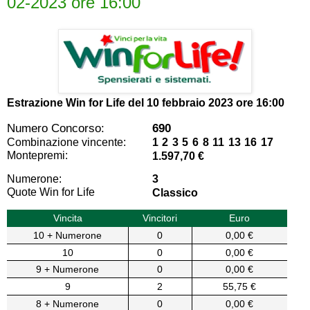
02-2023 ore 16:00
Estrazione Win for Life del
10 febbraio 2023 ore 16:00
Numero Concorso:
690
Combinazione vincente:
1 2 3 5 6 8 11 13 16 17
Montepremi:
1.597,70 €
Numerone:
3
Quote Win for Life
Classico
Vincita
Vincitori
Euro
10 + Numerone
0
0,00 €
10
0
0,00 €
9 + Numerone
0
0,00 €
9
2
55,75 €
8 + Numerone
0
0,00 €