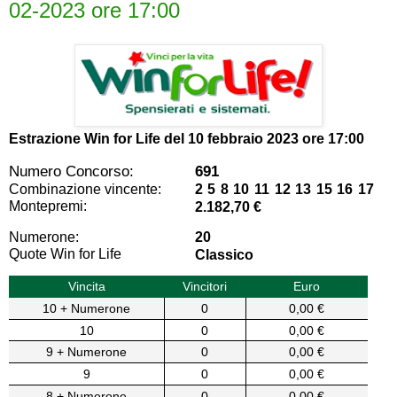
02-2023 ore 17:00
Estrazione Win for Life del
10 febbraio 2023 ore 17:00
Numero Concorso:
691
Combinazione vincente:
2 5 8 10 11 12 13 15 16 17
Montepremi:
2.182,70 €
Numerone:
20
Quote Win for Life
Classico
Vincita
Vincitori
Euro
10 + Numerone
0
0,00 €
10
0
0,00 €
9 + Numerone
0
0,00 €
9
0
0,00 €
8 + Numerone
0
0,00 €