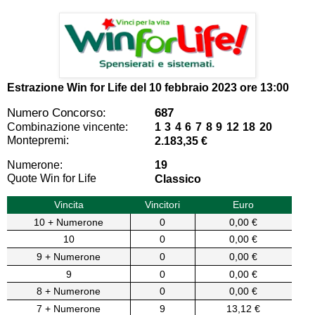
Estrazione Win for Life del
10 febbraio 2023 ore 13:00
Numero Concorso:
687
Combinazione vincente:
1 3 4 6 7 8 9 12 18 20
Montepremi:
2.183,35 €
Numerone:
19
Quote Win for Life
Classico
Vincita
Vincitori
Euro
10 + Numerone
0
0,00 €
10
0
0,00 €
9 + Numerone
0
0,00 €
9
0
0,00 €
8 + Numerone
0
0,00 €
7 + Numerone
9
13,12 €