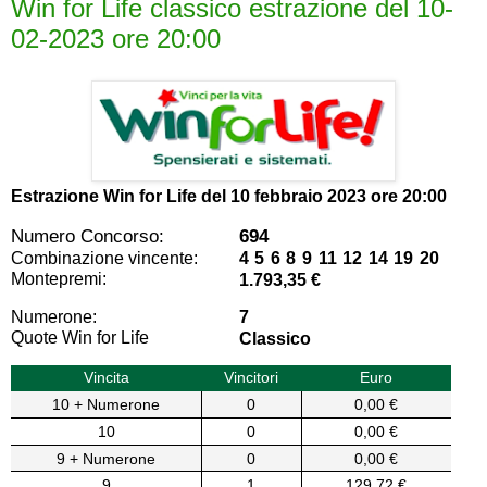
Win for Life classico estrazione del 10-
02-2023 ore 20:00
Estrazione Win for Life del
10 febbraio 2023 ore 20:00
Numero Concorso:
694
Combinazione vincente:
4 5 6 8 9 11 12 14 19 20
Montepremi:
1.793,35 €
Numerone:
7
Quote Win for Life
Classico
Vincita
Vincitori
Euro
10 + Numerone
0
0,00 €
10
0
0,00 €
9 + Numerone
0
0,00 €
9
1
129,72 €