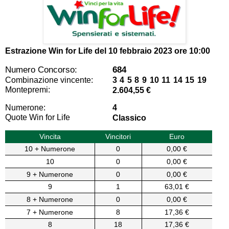
Estrazione Win for Life del
10 febbraio 2023 ore 10:00
Numero Concorso:
684
Combinazione vincente:
3 4 5 8 9 10 11 14 15 19
Montepremi:
2.604,55 €
Numerone:
4
Quote Win for Life
Classico
Vincita
Vincitori
Euro
10 + Numerone
0
0,00 €
10
0
0,00 €
9 + Numerone
0
0,00 €
9
1
63,01 €
8 + Numerone
0
0,00 €
7 + Numerone
8
17,36 €
8
18
17,36 €