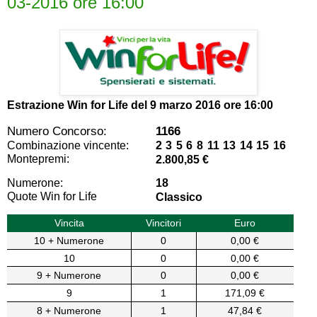
03-2016 ore 16:00
Estrazione Win for Life del
9 marzo 2016 ore 16:00
Numero Concorso:
1166
Combinazione vincente:
2 3 5 6 8 11 13 14 15 16
Montepremi:
2.800,85 €
Numerone:
18
Quote Win for Life
Classico
Vincita
Vincitori
Euro
10 + Numerone
0
0,00 €
10
0
0,00 €
9 + Numerone
0
0,00 €
9
1
171,09 €
8 + Numerone
1
47,84 €