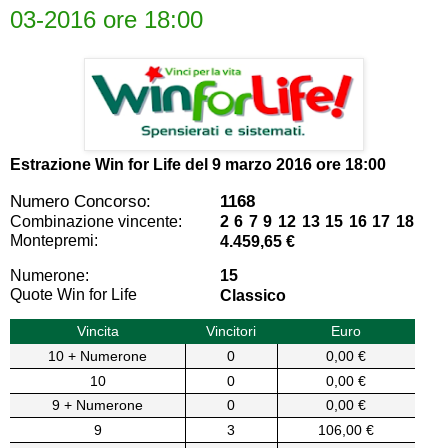
03-2016 ore 18:00
Estrazione Win for Life del
9 marzo 2016 ore 18:00
Numero Concorso:
1168
Combinazione vincente:
2 6 7 9 12 13 15 16 17 18
Montepremi:
4.459,65 €
Numerone:
15
Quote Win for Life
Classico
Vincita
Vincitori
Euro
10 + Numerone
0
0,00 €
10
0
0,00 €
9 + Numerone
0
0,00 €
9
3
106,00 €