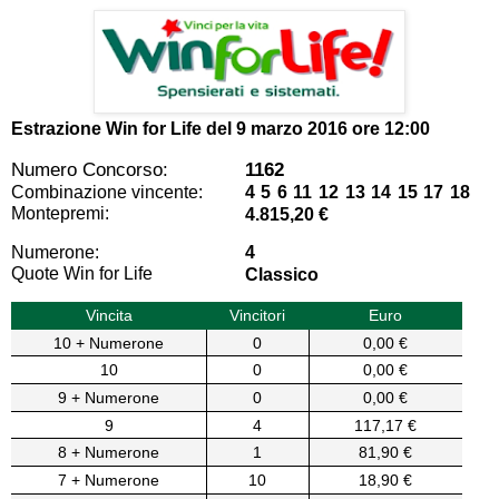
Estrazione Win for Life del
9 marzo 2016 ore 12:00
Numero Concorso:
1162
Combinazione vincente:
4 5 6 11 12 13 14 15 17 18
Montepremi:
4.815,20 €
Numerone:
4
Quote Win for Life
Classico
Vincita
Vincitori
Euro
10 + Numerone
0
0,00 €
10
0
0,00 €
9 + Numerone
0
0,00 €
9
4
117,17 €
8 + Numerone
1
81,90 €
7 + Numerone
10
18,90 €