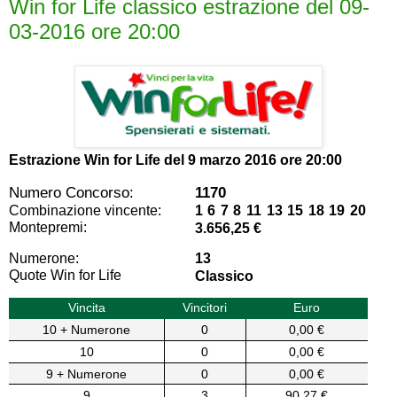
Win for Life classico estrazione del 09-
03-2016 ore 20:00
Estrazione Win for Life del
9 marzo 2016 ore 20:00
Numero Concorso:
1170
Combinazione vincente:
1 6 7 8 11 13 15 18 19 20
Montepremi:
3.656,25 €
Numerone:
13
Quote Win for Life
Classico
Vincita
Vincitori
Euro
10 + Numerone
0
0,00 €
10
0
0,00 €
9 + Numerone
0
0,00 €
9
3
90,27 €