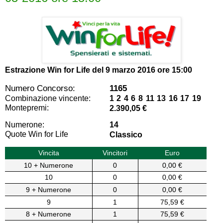
Estrazione Win for Life del
9 marzo 2016 ore 15:00
Numero Concorso:
1165
Combinazione vincente:
1 2 4 6 8 11 13 16 17 19
Montepremi:
2.390,05 €
Numerone:
14
Quote Win for Life
Classico
Vincita
Vincitori
Euro
10 + Numerone
0
0,00 €
10
0
0,00 €
9 + Numerone
0
0,00 €
9
1
75,59 €
8 + Numerone
1
75,59 €