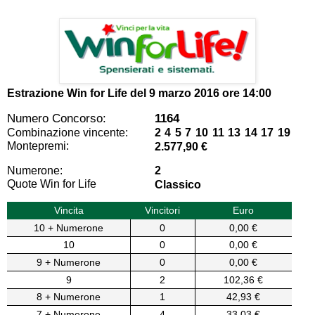
Estrazione Win for Life del
9 marzo 2016 ore 14:00
Numero Concorso:
1164
Combinazione vincente:
2 4 5 7 10 11 13 14 17 19
Montepremi:
2.577,90 €
Numerone:
2
Quote Win for Life
Classico
Vincita
Vincitori
Euro
10 + Numerone
0
0,00 €
10
0
0,00 €
9 + Numerone
0
0,00 €
9
2
102,36 €
8 + Numerone
1
42,93 €
7 + Numerone
4
33,03 €