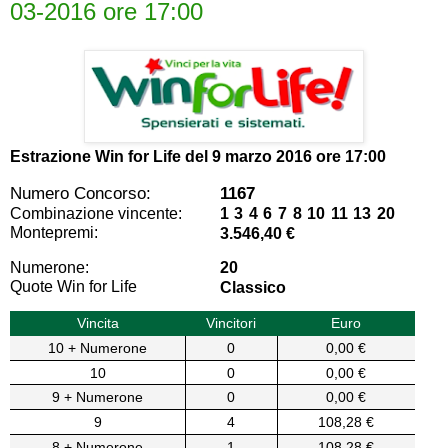
03-2016 ore 17:00
Estrazione Win for Life del
9 marzo 2016 ore 17:00
Numero Concorso:
1167
Combinazione vincente:
1 3 4 6 7 8 10 11 13 20
Montepremi:
3.546,40 €
Numerone:
20
Quote Win for Life
Classico
Vincita
Vincitori
Euro
10 + Numerone
0
0,00 €
10
0
0,00 €
9 + Numerone
0
0,00 €
9
4
108,28 €
8 + Numerone
1
108,28 €