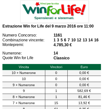
Estrazione Win for Life del
9 marzo 2016 ore 11:00
Numero Concorso:
1161
Combinazione vincente:
1 3 5 6 7 10 12 13 14 16
Montepremi:
4.785,30 €
Numerone:
14
Quote Win for Life
Classico
Vincita
Vincitori
Euro
10 + Numerone
0
0,00 €
10
0
0,00 €
9 + Numerone
0
0,00 €
9
1
582,69 €
8 + Numerone
1
81,46 €
7 + Numerone
15
13,92 €
8
61
9,35 €