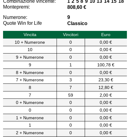
Combinazione vincente:
1 2 5 8 9 10 13 14 15 18
Montepremi:
808,60 €
Numerone:
9
Quote Win for Life
Classico
Vincita
Vincitori
Euro
10 + Numerone
0
0,00 €
10
0
0,00 €
9 + Numerone
0
0,00 €
9
1
100,78 €
8 + Numerone
0
0,00 €
7 + Numerone
3
23,30 €
8
7
12,80 €
7
59
2,00 €
0 + Numerone
0
0,00 €
0
0
0,00 €
1 + Numerone
0
0,00 €
1
0
0,00 €
2 + Numerone
0
0,00 €