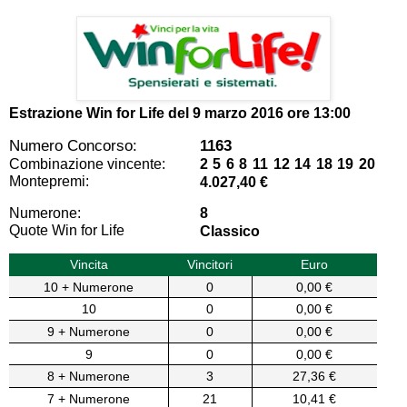
Estrazione Win for Life del
9 marzo 2016 ore 13:00
Numero Concorso:
1163
Combinazione vincente:
2 5 6 8 11 12 14 18 19 20
Montepremi:
4.027,40 €
Numerone:
8
Quote Win for Life
Classico
Vincita
Vincitori
Euro
10 + Numerone
0
0,00 €
10
0
0,00 €
9 + Numerone
0
0,00 €
9
0
0,00 €
8 + Numerone
3
27,36 €
7 + Numerone
21
10,41 €