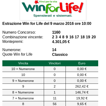
Estrazione Win for Life del
9 marzo 2016 ore 10:00
Numero Concorso:
1160
Combinazione vincente:
2 3 4 8 9 16 17 18 19 20
Montepremi:
4.301,05 €
Numerone:
14
Quote Win for Life
Classico
Vincita
Vincitori
Euro
10 + Numerone
0
0,00 €
10
0
0,00 €
9 + Numerone
0
0,00 €
9
2
262,42 €
8 + Numerone
1
146,74 €
7 + Numerone
11
19,92 €
8
56
9,65 €