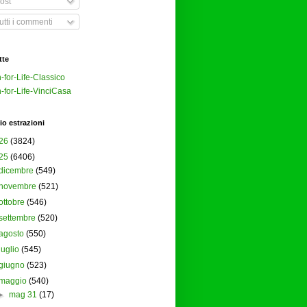
ost
tti i commenti
tte
-for-Life-Classico
-for-Life-VinciCasa
io estrazioni
26
(3824)
25
(6406)
dicembre
(549)
novembre
(521)
ottobre
(546)
settembre
(520)
agosto
(550)
luglio
(545)
giugno
(523)
maggio
(540)
►
mag 31
(17)