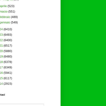
aprile
(523)
marzo
(551)
febbraio
(489)
gennaio
(549)
24
(6410)
23
(6493)
22
(6400)
21
(6517)
20
(5880)
19
(6480)
18
(6378)
17
(6349)
16
(5941)
15
(6117)
14
(2915)
taci