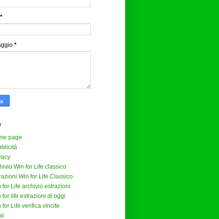
*
aggio
*
e
me page
blicità
vacy
hivio Win for Life classico
razioni Win for Life Classico
 for Life archivio estrazioni
 for life estrazioni di oggi
 for Life verifica vincite
al