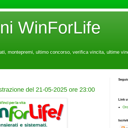
oni WinForLife
tati, montepremi, ultimo concorso, verifica vincita, ultime vin
Segui
estrazione del 21-05-2025 ore 23:00
Link ut
Oro
Iscrivi