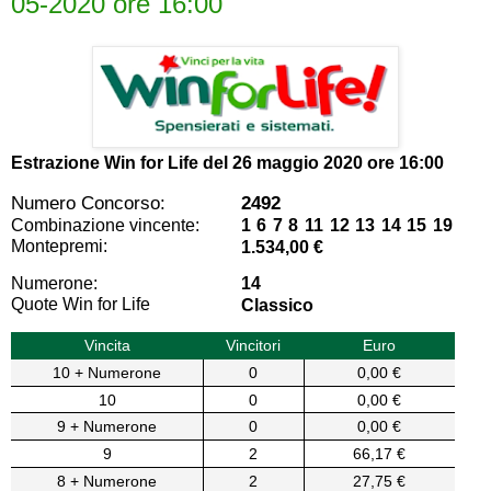
05-2020 ore 16:00
Estrazione Win for Life del
26 maggio 2020 ore 16:00
Numero Concorso:
2492
Combinazione vincente:
1 6 7 8 11 12 13 14 15 19
Montepremi:
1.534,00 €
Numerone:
14
Quote Win for Life
Classico
Vincita
Vincitori
Euro
10 + Numerone
0
0,00 €
10
0
0,00 €
9 + Numerone
0
0,00 €
9
2
66,17 €
8 + Numerone
2
27,75 €