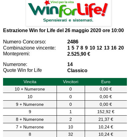
Estrazione Win for Life del
26 maggio 2020 ore 10:00
Numero Concorso:
2486
Combinazione vincente:
1 5 7 8 9 10 12 13 16 20
Montepremi:
2.525,90 €
Numerone:
14
Quote Win for Life
Classico
Vincita
Vincitori
Euro
10 + Numerone
0
0,00 €
10
0
0,00 €
9 + Numerone
0
0,00 €
9
1
152,92 €
8 + Numerone
2
21,37 €
7 + Numerone
10
10,24 €
8
32
10,24 €