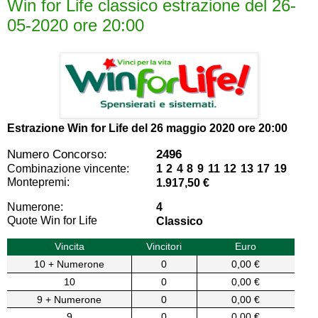
Win for Life classico estrazione del 26-
05-2020 ore 20:00
Estrazione Win for Life del
26 maggio 2020 ore 20:00
Numero Concorso:
2496
Combinazione vincente:
1 2 4 8 9 11 12 13 17 19
Montepremi:
1.917,50 €
Numerone:
4
Quote Win for Life
Classico
Vincita
Vincitori
Euro
10 + Numerone
0
0,00 €
10
0
0,00 €
9 + Numerone
0
0,00 €
9
0
0,00 €