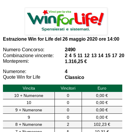
Estrazione Win for Life del
26 maggio 2020 ore 14:00
Numero Concorso:
2490
Combinazione vincente:
2 4 5 11 12 13 14 15 17 20
Montepremi:
1.316,25 €
Numerone:
4
Quote Win for Life
Classico
Vincita
Vincitori
Euro
10 + Numerone
0
0,00 €
10
0
0,00 €
9 + Numerone
0
0,00 €
9
0
0,00 €
8 + Numerone
2
102,23 €
7 + Numerone
5
10,31 €