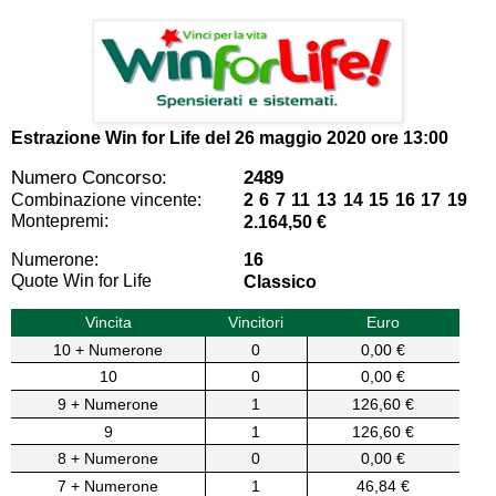
Estrazione Win for Life del
26 maggio 2020 ore 13:00
Numero Concorso:
2489
Combinazione vincente:
2 6 7 11 13 14 15 16 17 19
Montepremi:
2.164,50 €
Numerone:
16
Quote Win for Life
Classico
Vincita
Vincitori
Euro
10 + Numerone
0
0,00 €
10
0
0,00 €
9 + Numerone
1
126,60 €
9
1
126,60 €
8 + Numerone
0
0,00 €
7 + Numerone
1
46,84 €