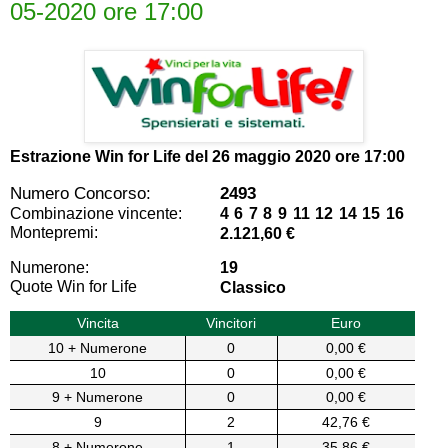
05-2020 ore 17:00
Estrazione Win for Life del
26 maggio 2020 ore 17:00
Numero Concorso:
2493
Combinazione vincente:
4 6 7 8 9 11 12 14 15 16
Montepremi:
2.121,60 €
Numerone:
19
Quote Win for Life
Classico
Vincita
Vincitori
Euro
10 + Numerone
0
0,00 €
10
0
0,00 €
9 + Numerone
0
0,00 €
9
2
42,76 €
8 + Numerone
1
35,86 €