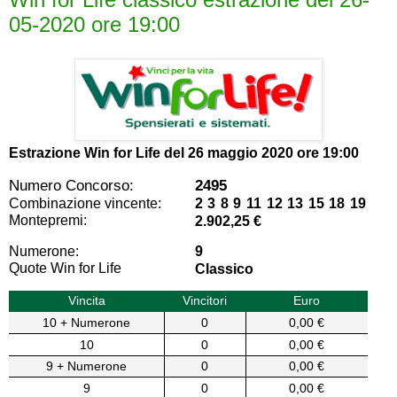
05-2020 ore 19:00
Estrazione Win for Life del
26 maggio 2020 ore 19:00
Numero Concorso:
2495
Combinazione vincente:
2 3 8 9 11 12 13 15 18 19
Montepremi:
2.902,25 €
Numerone:
9
Quote Win for Life
Classico
Vincita
Vincitori
Euro
10 + Numerone
0
0,00 €
10
0
0,00 €
9 + Numerone
0
0,00 €
9
0
0,00 €