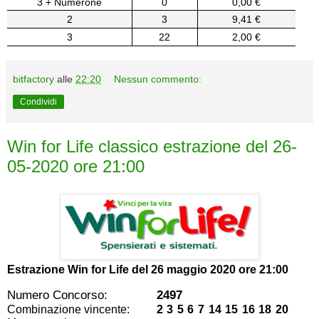
3 + Numerone
0
0,00 €
2
3
9,41 €
3
22
2,00 €
bitfactory
alle
22:20
Nessun commento:
Condividi
Win for Life classico estrazione del 26-
05-2020 ore 21:00
Estrazione Win for Life del
26 maggio 2020 ore 21:00
Numero Concorso:
2497
Combinazione vincente:
2 3 5 6 7 14 15 16 18 20