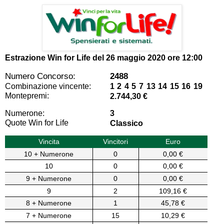
Estrazione Win for Life del
26 maggio 2020 ore 12:00
Numero Concorso:
2488
Combinazione vincente:
1 2 4 5 7 13 14 15 16 19
Montepremi:
2.744,30 €
Numerone:
3
Quote Win for Life
Classico
Vincita
Vincitori
Euro
10 + Numerone
0
0,00 €
10
0
0,00 €
9 + Numerone
0
0,00 €
9
2
109,16 €
8 + Numerone
1
45,78 €
7 + Numerone
15
10,29 €