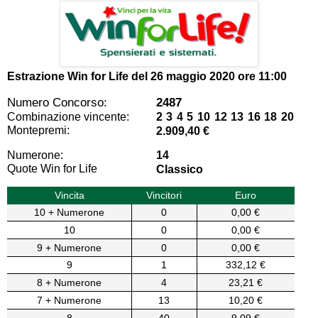
Estrazione Win for Life del
26 maggio 2020 ore 11:00
Numero Concorso:
2487
Combinazione vincente:
2 3 4 5 10 12 13 16 18 20
Montepremi:
2.909,40 €
Numerone:
14
Quote Win for Life
Classico
Vincita
Vincitori
Euro
10 + Numerone
0
0,00 €
10
0
0,00 €
9 + Numerone
0
0,00 €
9
1
332,12 €
8 + Numerone
4
23,21 €
7 + Numerone
13
10,20 €
8
40
9,09 €