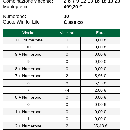
Combinazione vincente:
2 6 7 9 12 13 16 18 19 20
Montepremi:
499,20 €
Numerone:
10
Quote Win for Life
Classico
Vincita
Vincitori
Euro
10 + Numerone
0
0,00 €
10
0
0,00 €
9 + Numerone
0
0,00 €
9
0
0,00 €
8 + Numerone
0
0,00 €
7 + Numerone
2
5,96 €
8
8
5,53 €
7
44
2,00 €
0 + Numerone
0
0,00 €
0
0
0,00 €
1 + Numerone
0
0,00 €
1
0
0,00 €
2 + Numerone
2
35,48 €