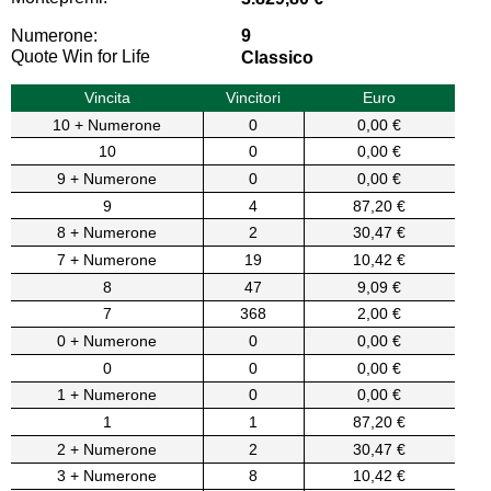
Numerone:
9
Quote Win for Life
Classico
Vincita
Vincitori
Euro
10 + Numerone
0
0,00 €
10
0
0,00 €
9 + Numerone
0
0,00 €
9
4
87,20 €
8 + Numerone
2
30,47 €
7 + Numerone
19
10,42 €
8
47
9,09 €
7
368
2,00 €
0 + Numerone
0
0,00 €
0
0
0,00 €
1 + Numerone
0
0,00 €
1
1
87,20 €
2 + Numerone
2
30,47 €
3 + Numerone
8
10,42 €