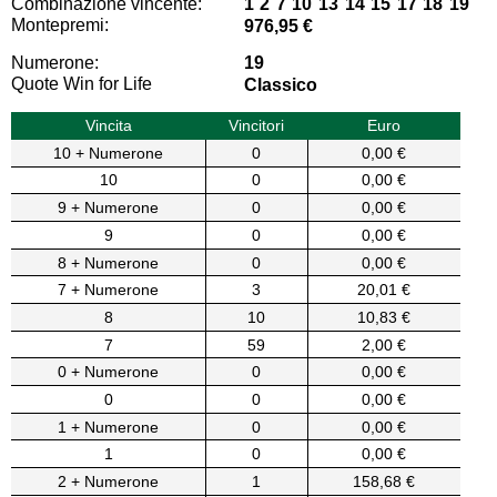
Combinazione vincente:
1 2 7 10 13 14 15 17 18 19
Montepremi:
976,95 €
Numerone:
19
Quote Win for Life
Classico
Vincita
Vincitori
Euro
10 + Numerone
0
0,00 €
10
0
0,00 €
9 + Numerone
0
0,00 €
9
0
0,00 €
8 + Numerone
0
0,00 €
7 + Numerone
3
20,01 €
8
10
10,83 €
7
59
2,00 €
0 + Numerone
0
0,00 €
0
0
0,00 €
1 + Numerone
0
0,00 €
1
0
0,00 €
2 + Numerone
1
158,68 €