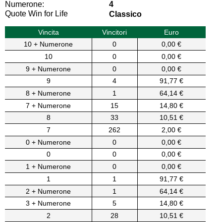
Numerone:
4
Quote Win for Life
Classico
Vincita
Vincitori
Euro
10 + Numerone
0
0,00 €
10
0
0,00 €
9 + Numerone
0
0,00 €
9
4
91,77 €
8 + Numerone
1
64,14 €
7 + Numerone
15
14,80 €
8
33
10,51 €
7
262
2,00 €
0 + Numerone
0
0,00 €
0
0
0,00 €
1 + Numerone
0
0,00 €
1
1
91,77 €
2 + Numerone
1
64,14 €
3 + Numerone
5
14,80 €
2
28
10,51 €