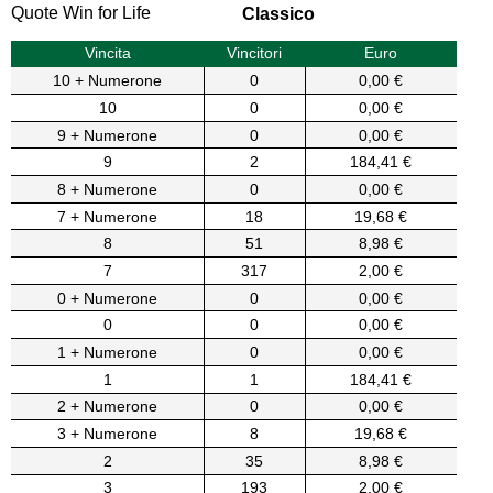
Quote Win for Life
Classico
Vincita
Vincitori
Euro
10 + Numerone
0
0,00 €
10
0
0,00 €
9 + Numerone
0
0,00 €
9
2
184,41 €
8 + Numerone
0
0,00 €
7 + Numerone
18
19,68 €
8
51
8,98 €
7
317
2,00 €
0 + Numerone
0
0,00 €
0
0
0,00 €
1 + Numerone
0
0,00 €
1
1
184,41 €
2 + Numerone
0
0,00 €
3 + Numerone
8
19,68 €
2
35
8,98 €
3
193
2,00 €