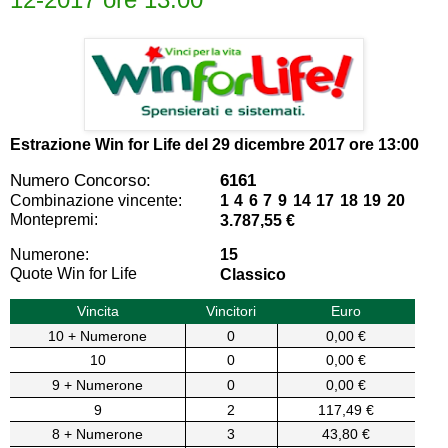
Estrazione Win for Life del
29 dicembre 2017 ore 13:00
Numero Concorso:
6161
Combinazione vincente:
1 4 6 7 9 14 17 18 19 20
Montepremi:
3.787,55 €
Numerone:
15
Quote Win for Life
Classico
Vincita
Vincitori
Euro
10 + Numerone
0
0,00 €
10
0
0,00 €
9 + Numerone
0
0,00 €
9
2
117,49 €
8 + Numerone
3
43,80 €