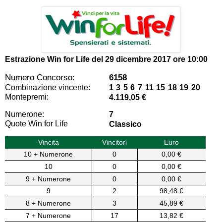
Estrazione Win for Life del
29 dicembre 2017 ore 10:00
Numero Concorso:
6158
Combinazione vincente:
1 3 5 6 7 11 15 18 19 20
Montepremi:
4.119,05 €
Numerone:
7
Quote Win for Life
Classico
Vincita
Vincitori
Euro
10 + Numerone
0
0,00 €
10
0
0,00 €
9 + Numerone
0
0,00 €
9
2
98,48 €
8 + Numerone
3
45,89 €
7 + Numerone
17
13,82 €