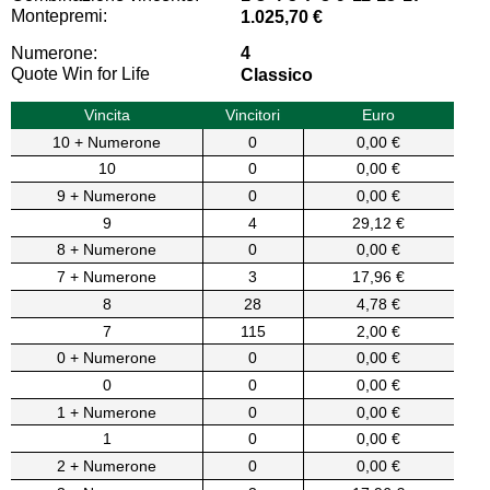
Montepremi:
1.025,70 €
Numerone:
4
Quote Win for Life
Classico
Vincita
Vincitori
Euro
10 + Numerone
0
0,00 €
10
0
0,00 €
9 + Numerone
0
0,00 €
9
4
29,12 €
8 + Numerone
0
0,00 €
7 + Numerone
3
17,96 €
8
28
4,78 €
7
115
2,00 €
0 + Numerone
0
0,00 €
0
0
0,00 €
1 + Numerone
0
0,00 €
1
0
0,00 €
2 + Numerone
0
0,00 €