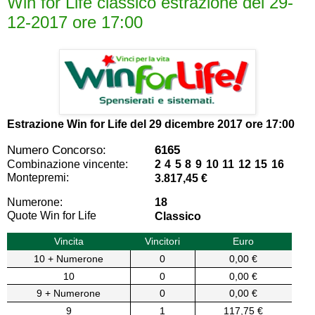
Win for Life classico estrazione del 29-
12-2017 ore 17:00
Estrazione Win for Life del
29 dicembre 2017 ore 17:00
Numero Concorso:
6165
Combinazione vincente:
2 4 5 8 9 10 11 12 15 16
Montepremi:
3.817,45 €
Numerone:
18
Quote Win for Life
Classico
Vincita
Vincitori
Euro
10 + Numerone
0
0,00 €
10
0
0,00 €
9 + Numerone
0
0,00 €
9
1
117,75 €