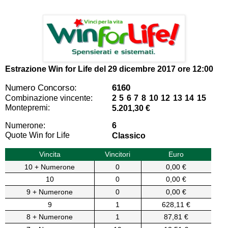
Estrazione Win for Life del
29 dicembre 2017 ore 12:00
Numero Concorso:
6160
Combinazione vincente:
2 5 6 7 8 10 12 13 14 15
Montepremi:
5.201,30 €
Numerone:
6
Quote Win for Life
Classico
Vincita
Vincitori
Euro
10 + Numerone
0
0,00 €
10
0
0,00 €
9 + Numerone
0
0,00 €
9
1
628,11 €
8 + Numerone
1
87,81 €