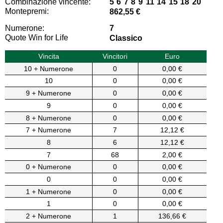
Combinazione vincente:
5 6 7 8 9 11 14 15 18 20
Montepremi:
862,55 €
Numerone:
7
Quote Win for Life
Classico
Vincita
Vincitori
Euro
10 + Numerone
0
0,00 €
10
0
0,00 €
9 + Numerone
0
0,00 €
9
0
0,00 €
8 + Numerone
0
0,00 €
7 + Numerone
7
12,12 €
8
6
12,12 €
7
68
2,00 €
0 + Numerone
0
0,00 €
0
0
0,00 €
1 + Numerone
0
0,00 €
1
0
0,00 €
2 + Numerone
1
136,66 €