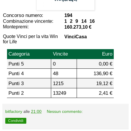
Concorso numero:
194
Combinazione vincente:
1 2 9 14 16
Montepremi:
160.273,10 €
Quote Vinci per la vita Win
VinciCasa
for Life
Categoria
Vincite
Euro
Punti 5
0
0,00 €
Punti 4
48
136,90 €
Punti 3
1215
19,12 €
Punti 2
13249
2,41 €
bitfactory
alle
21:00
Nessun commento:
Condividi