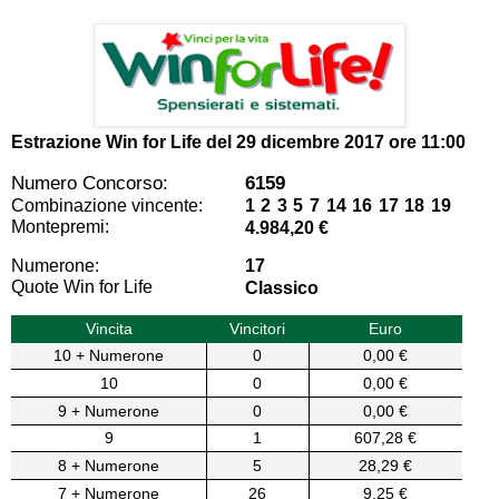
Estrazione Win for Life del
29 dicembre 2017 ore 11:00
Numero Concorso:
6159
Combinazione vincente:
1 2 3 5 7 14 16 17 18 19
Montepremi:
4.984,20 €
Numerone:
17
Quote Win for Life
Classico
Vincita
Vincitori
Euro
10 + Numerone
0
0,00 €
10
0
0,00 €
9 + Numerone
0
0,00 €
9
1
607,28 €
8 + Numerone
5
28,29 €
7 + Numerone
26
9,25 €