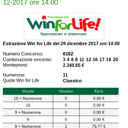
12-2017 ore 14:00
Estrazione Win for Life del
29 dicembre 2017 ore 14:00
Numero Concorso:
6162
Combinazione vincente:
3 4 6 8 11 12 16 17 19 20
Montepremi:
2.340,65 €
Numerone:
11
Quote Win for Life
Classico
Vincita
Vincitori
Euro
10 + Numerone
0
0,00 €
10
0
0,00 €
9 + Numerone
0
0,00 €
9
0
0,00 €
8 + Numerone
1
79,77 €