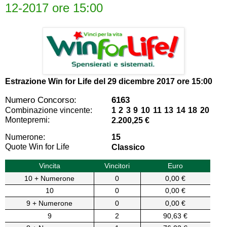
12-2017 ore 15:00
Estrazione Win for Life del
29 dicembre 2017 ore 15:00
Numero Concorso:
6163
Combinazione vincente:
1 2 3 9 10 11 13 14 18 20
Montepremi:
2.200,25 €
Numerone:
15
Quote Win for Life
Classico
Vincita
Vincitori
Euro
10 + Numerone
0
0,00 €
10
0
0,00 €
9 + Numerone
0
0,00 €
9
2
90,63 €