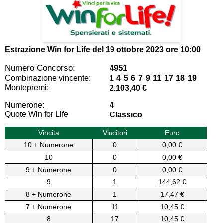
Estrazione Win for Life del
19 ottobre 2023 ore 10:00
Numero Concorso:
4951
Combinazione vincente:
1 4 5 6 7 9 11 17 18 19
Montepremi:
2.103,40 €
Numerone:
4
Quote Win for Life
Classico
Vincita
Vincitori
Euro
10 + Numerone
0
0,00 €
10
0
0,00 €
9 + Numerone
0
0,00 €
9
1
144,62 €
8 + Numerone
1
17,47 €
7 + Numerone
11
10,45 €
8
17
10,45 €