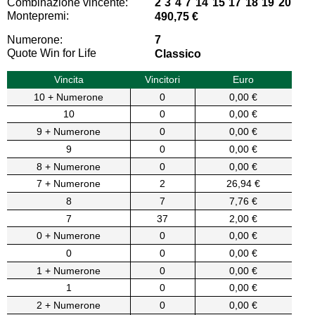
Combinazione vincente:
2 3 4 7 14 15 17 18 19 20
Montepremi:
490,75 €
Numerone:
7
Quote Win for Life
Classico
Vincita
Vincitori
Euro
10 + Numerone
0
0,00 €
10
0
0,00 €
9 + Numerone
0
0,00 €
9
0
0,00 €
8 + Numerone
0
0,00 €
7 + Numerone
2
26,94 €
8
7
7,76 €
7
37
2,00 €
0 + Numerone
0
0,00 €
0
0
0,00 €
1 + Numerone
0
0,00 €
1
0
0,00 €
2 + Numerone
0
0,00 €