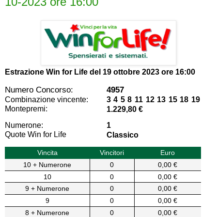
10-2023 ore 16:00
Estrazione Win for Life del
19 ottobre 2023 ore 16:00
Numero Concorso:
4957
Combinazione vincente:
3 4 5 8 11 12 13 15 18 19
Montepremi:
1.229,80 €
Numerone:
1
Quote Win for Life
Classico
Vincita
Vincitori
Euro
10 + Numerone
0
0,00 €
10
0
0,00 €
9 + Numerone
0
0,00 €
9
0
0,00 €
8 + Numerone
0
0,00 €