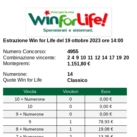
Estrazione Win for Life del
19 ottobre 2023 ore 14:00
Numero Concorso:
4955
Combinazione vincente:
2 4 9 10 11 12 14 17 19 20
Montepremi:
1.151,80 €
Numerone:
14
Quote Win for Life
Classico
Vincita
Vincitori
Euro
10 + Numerone
0
0,00 €
10
0
0,00 €
9 + Numerone
0
0,00 €
9
1
78,93 €
8 + Numerone
1
19,08 €
7 + Numerone
2
13,35 €