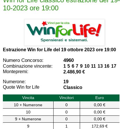
10-2023 ore 19:00
Estrazione Win for Life del
19 ottobre 2023 ore 19:00
Numero Concorso:
4960
Combinazione vincente:
1 5 6 7 9 10 11 13 16 17
Montepremi:
2.486,90 €
Numerone:
19
Quote Win for Life
Classico
Vincita
Vincitori
Euro
10 + Numerone
0
0,00 €
10
0
0,00 €
9 + Numerone
0
0,00 €
9
1
172,69 €