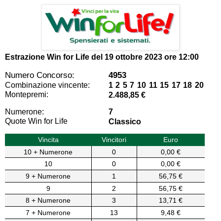
Estrazione Win for Life del
19 ottobre 2023 ore 12:00
Numero Concorso:
4953
Combinazione vincente:
1 2 5 7 10 11 15 17 18 20
Montepremi:
2.488,85 €
Numerone:
7
Quote Win for Life
Classico
Vincita
Vincitori
Euro
10 + Numerone
0
0,00 €
10
0
0,00 €
9 + Numerone
1
56,75 €
9
2
56,75 €
8 + Numerone
3
13,71 €
7 + Numerone
13
9,48 €