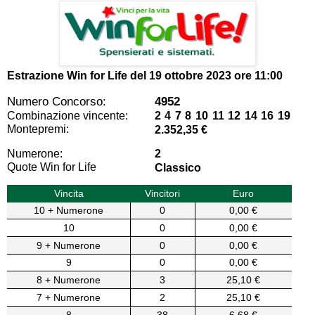
Estrazione Win for Life del
19 ottobre 2023 ore 11:00
Numero Concorso:
4952
Combinazione vincente:
2 4 7 8 10 11 12 14 16 19
Montepremi:
2.352,35 €
Numerone:
2
Quote Win for Life
Classico
Vincita
Vincitori
Euro
10 + Numerone
0
0,00 €
10
0
0,00 €
9 + Numerone
0
0,00 €
9
0
0,00 €
8 + Numerone
3
25,10 €
7 + Numerone
2
25,10 €
8
38
6,68 €