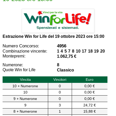
Estrazione Win for Life del
19 ottobre 2023 ore 15:00
Numero Concorso:
4956
Combinazione vincente:
1 4 5 7 8 10 17 18 19 20
Montepremi:
1.062,75 €
Numerone:
8
Quote Win for Life
Classico
Vincita
Vincitori
Euro
10 + Numerone
0
0,00 €
10
0
0,00 €
9 + Numerone
0
0,00 €
9
3
24,72 €
8 + Numerone
1
15,88 €