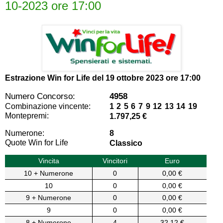
10-2023 ore 17:00
Estrazione Win for Life del
19 ottobre 2023 ore 17:00
Numero Concorso:
4958
Combinazione vincente:
1 2 5 6 7 9 12 13 14 19
Montepremi:
1.797,25 €
Numerone:
8
Quote Win for Life
Classico
Vincita
Vincitori
Euro
10 + Numerone
0
0,00 €
10
0
0,00 €
9 + Numerone
0
0,00 €
9
0
0,00 €
8 + Numerone
4
32,12 €