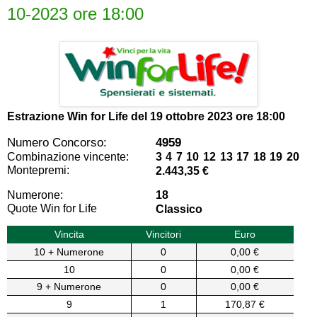
10-2023 ore 18:00
Estrazione Win for Life del
19 ottobre 2023 ore 18:00
Numero Concorso:
4959
Combinazione vincente:
3 4 7 10 12 13 17 18 19 20
Montepremi:
2.443,35 €
Numerone:
18
Quote Win for Life
Classico
Vincita
Vincitori
Euro
10 + Numerone
0
0,00 €
10
0
0,00 €
9 + Numerone
0
0,00 €
9
1
170,87 €