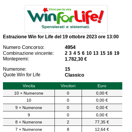
Estrazione Win for Life del
19 ottobre 2023 ore 13:00
Numero Concorso:
4954
Combinazione vincente:
2 3 4 5 6 10 13 15 16 19
Montepremi:
1.782,30 €
Numerone:
15
Quote Win for Life
Classico
Vincita
Vincitori
Euro
10 + Numerone
0
0,00 €
10
0
0,00 €
9 + Numerone
0
0,00 €
9
0
0,00 €
8 + Numerone
2
77,35 €
7 + Numerone
8
12,64 €