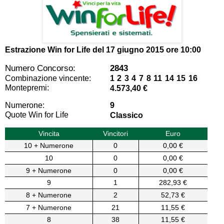
Estrazione Win for Life del
17 giugno 2015 ore 10:00
Numero Concorso:
2843
Combinazione vincente:
1 2 3 4 7 8 11 14 15 16
Montepremi:
4.573,40 €
Numerone:
9
Quote Win for Life
Classico
Vincita
Vincitori
Euro
10 + Numerone
0
0,00 €
10
0
0,00 €
9 + Numerone
0
0,00 €
9
1
282,93 €
8 + Numerone
2
52,73 €
7 + Numerone
21
11,55 €
8
38
11,55 €