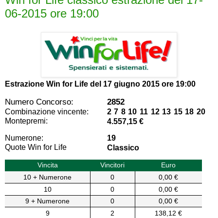
06-2015 ore 19:00
Estrazione Win for Life del
17 giugno 2015 ore 19:00
Numero Concorso:
2852
Combinazione vincente:
2 7 8 10 11 12 13 15 18 20
Montepremi:
4.557,15 €
Numerone:
19
Quote Win for Life
Classico
Vincita
Vincitori
Euro
10 + Numerone
0
0,00 €
10
0
0,00 €
9 + Numerone
0
0,00 €
9
2
138,12 €