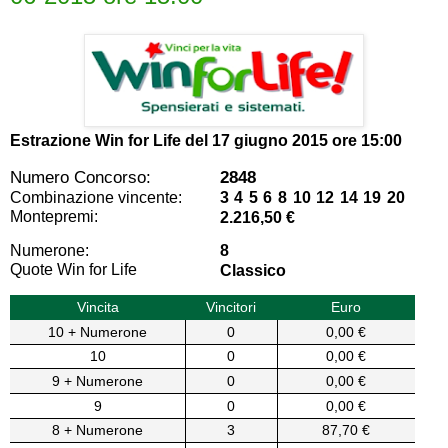
Estrazione Win for Life del
17 giugno 2015 ore 15:00
Numero Concorso:
2848
Combinazione vincente:
3 4 5 6 8 10 12 14 19 20
Montepremi:
2.216,50 €
Numerone:
8
Quote Win for Life
Classico
Vincita
Vincitori
Euro
10 + Numerone
0
0,00 €
10
0
0,00 €
9 + Numerone
0
0,00 €
9
0
0,00 €
8 + Numerone
3
87,70 €