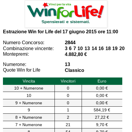
Estrazione Win for Life del
17 giugno 2015 ore 11:00
Numero Concorso:
2844
Combinazione vincente:
3 6 7 10 13 14 16 18 19 20
Montepremi:
4.882,80 €
Numerone:
13
Quote Win for Life
Classico
Vincita
Vincitori
Euro
10 + Numerone
0
0,00 €
10
0
0,00 €
9 + Numerone
0
0,00 €
9
1
584,19 €
8 + Numerone
2
27,22 €
7 + Numerone
21
9,70 €
8
54
9,70 €