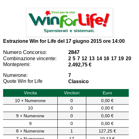
Estrazione Win for Life del
17 giugno 2015 ore 14:00
Numero Concorso:
2847
Combinazione vincente:
2 5 7 12 13 14 16 17 19 20
Montepremi:
2.492,75 €
Numerone:
7
Quote Win for Life
Classico
Vincita
Vincitori
Euro
10 + Numerone
0
0,00 €
10
0
0,00 €
9 + Numerone
0
0,00 €
9
0
0,00 €
8 + Numerone
1
127,25 €
7 + Numerone
17
10,13 €