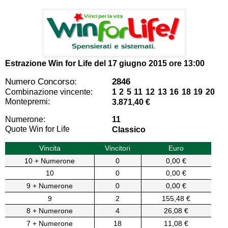
Estrazione Win for Life del
17 giugno 2015 ore 13:00
Numero Concorso:
2846
Combinazione vincente:
1 2 5 11 12 13 16 18 19 20
Montepremi:
3.871,40 €
Numerone:
11
Quote Win for Life
Classico
Vincita
Vincitori
Euro
10 + Numerone
0
0,00 €
10
0
0,00 €
9 + Numerone
0
0,00 €
9
2
155,48 €
8 + Numerone
4
26,08 €
7 + Numerone
18
11,08 €