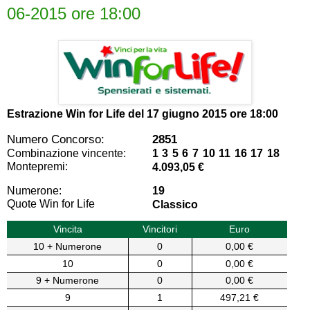
06-2015 ore 18:00
Estrazione Win for Life del
17 giugno 2015 ore 18:00
Numero Concorso:
2851
Combinazione vincente:
1 3 5 6 7 10 11 16 17 18
Montepremi:
4.093,05 €
Numerone:
19
Quote Win for Life
Classico
Vincita
Vincitori
Euro
10 + Numerone
0
0,00 €
10
0
0,00 €
9 + Numerone
0
0,00 €
9
1
497,21 €