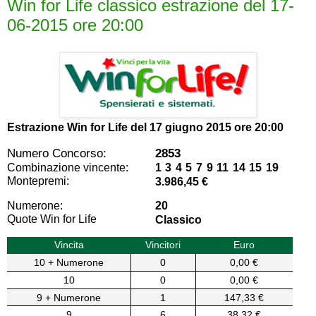
Win for Life classico estrazione del 17-
06-2015 ore 20:00
Estrazione Win for Life del
17 giugno 2015 ore 20:00
Numero Concorso:
2853
Combinazione vincente:
1 3 4 5 7 9 11 14 15 19
Montepremi:
3.986,45 €
Numerone:
20
Quote Win for Life
Classico
Vincita
Vincitori
Euro
10 + Numerone
0
0,00 €
10
0
0,00 €
9 + Numerone
1
147,33 €
9
6
38,32 €