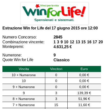
Estrazione Win for Life del
17 giugno 2015 ore 12:00
Numero Concorso:
2845
Combinazione vincente:
1 3 9 10 12 13 15 16 17 20
Montepremi:
4.631,25 €
Numerone:
9
Quote Win for Life
Classico
Vincita
Vincitori
Euro
10 + Numerone
0
0,00 €
10
0
0,00 €
9 + Numerone
0
0,00 €
9
3
139,39 €
8 + Numerone
3
51,96 €
7 + Numerone
15
11,60 €