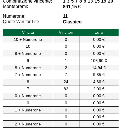
Combinazione vincente:
1 3 5 7 8 9 13 15 19 20
Montepremi:
891,15 €
Numerone:
11
Quote Win for Life
Classico
Vincita
Vincitori
Euro
10 + Numerone
0
0,00 €
10
0
0,00 €
9 + Numerone
0
0,00 €
9
1
106,90 €
8 + Numerone
2
14,94 €
7 + Numerone
7
9,85 €
8
24
4,66 €
7
82
2,00 €
0 + Numerone
0
0,00 €
0
0
0,00 €
1 + Numerone
0
0,00 €
1
0
0,00 €
2 + Numerone
0
0,00 €