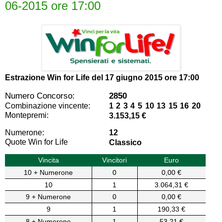
06-2015 ore 17:00
Estrazione Win for Life del
17 giugno 2015 ore 17:00
Numero Concorso:
2850
Combinazione vincente:
1 2 3 4 5 10 13 15 16 20
Montepremi:
3.153,15 €
Numerone:
12
Quote Win for Life
Classico
Vincita
Vincitori
Euro
10 + Numerone
0
0,00 €
10
1
3.064,31 €
9 + Numerone
0
0,00 €
9
1
190,33 €
8 + Numerone
1
53,21 €