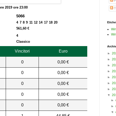
P
bre 2019 ore 23:00
Tu
5066
4 7 8 9 11 12 14 17 18 20
Etiche
561,60 €
Win
Win
4
Classico
Archiv
Vincitori
Euro
►
20
►
20
0
0,00 €
►
20
►
20
0
0,00 €
►
20
0
0,00 €
►
20
►
20
0
0,00 €
▼
20
►
0
0,00 €
►
▼
1
44,85 €