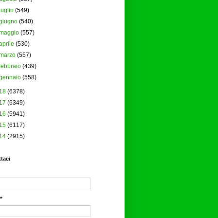
luglio
(549)
giugno
(540)
maggio
(557)
aprile
(530)
marzo
(557)
febbraio
(439)
gennaio
(558)
18
(6378)
17
(6349)
16
(5941)
15
(6117)
14
(2915)
taci
*