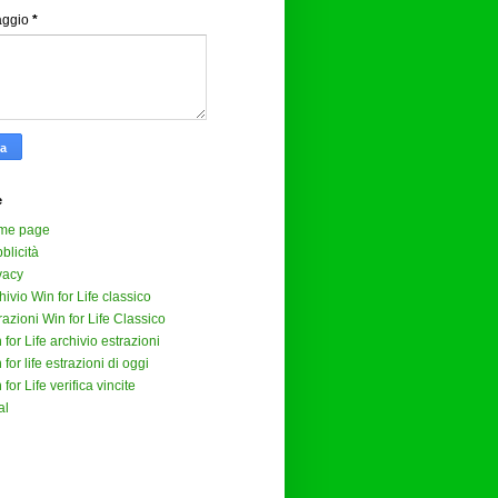
aggio
*
e
me page
blicità
vacy
hivio Win for Life classico
razioni Win for Life Classico
 for Life archivio estrazioni
 for life estrazioni di oggi
 for Life verifica vincite
al