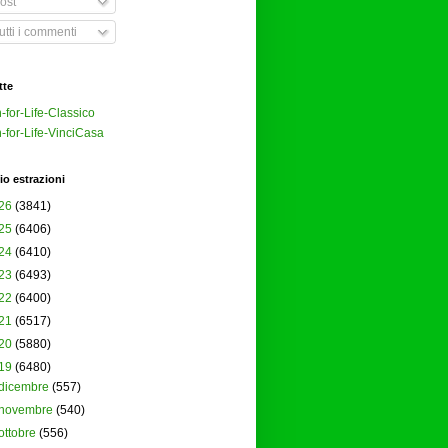
ost
tti i commenti
tte
-for-Life-Classico
-for-Life-VinciCasa
io estrazioni
26
(3841)
25
(6406)
24
(6410)
23
(6493)
22
(6400)
21
(6517)
20
(5880)
19
(6480)
dicembre
(557)
novembre
(540)
ottobre
(556)