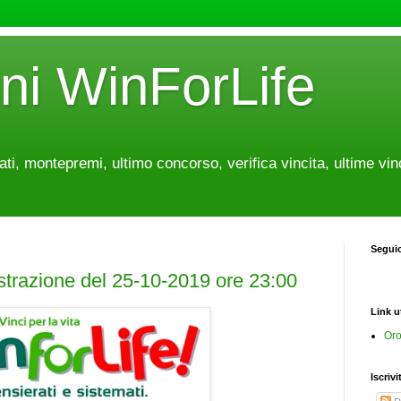
oni WinForLife
tati, montepremi, ultimo concorso, verifica vincita, ultime vin
Segui
estrazione del 25-10-2019 ore 23:00
Link ut
Oro
Iscrivi