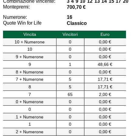
Combinazione vincente:
3 4 9 10 12 13 14 15 17 20
Montepremi:
700,70 €
Numerone:
16
Quote Win for Life
Classico
Vincita
Vincitori
Euro
10 + Numerone
0
0,00 €
10
0
0,00 €
9 + Numerone
0
0,00 €
9
1
48,66 €
8 + Numerone
0
0,00 €
7 + Numerone
5
17,71 €
8
5
17,71 €
7
65
2,00 €
0 + Numerone
0
0,00 €
0
0
0,00 €
1 + Numerone
0
0,00 €
1
0
0,00 €
2 + Numerone
0
0,00 €