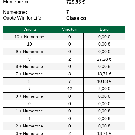
Montepremi:
729,95 €
Numerone:
7
Quote Win for Life
Classico
Vincita
Vincitori
Euro
10 + Numerone
0
0,00 €
10
0
0,00 €
9 + Numerone
0
0,00 €
9
2
27,28 €
8 + Numerone
0
0,00 €
7 + Numerone
3
13,71 €
8
7
10,83 €
7
42
2,00 €
0 + Numerone
0
0,00 €
0
0
0,00 €
1 + Numerone
0
0,00 €
1
0
0,00 €
2 + Numerone
0
0,00 €
3 + Numerone
2
13,71 €