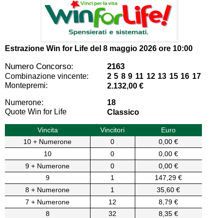
Estrazione Win for Life del
8 maggio 2026 ore 10:00
Numero Concorso:
2163
Combinazione vincente:
2 5 8 9 11 12 13 15 16 17
Montepremi:
2.132,00 €
Numerone:
18
Quote Win for Life
Classico
Vincita
Vincitori
Euro
10 + Numerone
0
0,00 €
10
0
0,00 €
9 + Numerone
0
0,00 €
9
1
147,29 €
8 + Numerone
1
35,60 €
7 + Numerone
12
8,79 €
8
32
8,35 €