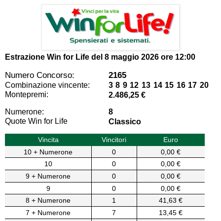
Estrazione Win for Life del
8 maggio 2026 ore 12:00
Numero Concorso:
2165
Combinazione vincente:
3 8 9 12 13 14 15 16 17 20
Montepremi:
2.486,25 €
Numerone:
8
Quote Win for Life
Classico
Vincita
Vincitori
Euro
10 + Numerone
0
0,00 €
10
0
0,00 €
9 + Numerone
0
0,00 €
9
0
0,00 €
8 + Numerone
1
41,63 €
7 + Numerone
7
13,45 €