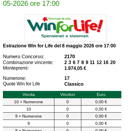
05-2026 ore 17:00
Estrazione Win for Life del
8 maggio 2026 ore 17:00
Numero Concorso:
2170
Combinazione vincente:
2 3 6 7 8 9 11 12 16 20
Montepremi:
1.974,05 €
Numerone:
17
Quote Win for Life
Classico
Vincita
Vincitori
Euro
10 + Numerone
0
0,00 €
10
0
0,00 €
9 + Numerone
0
0,00 €
9
0
0,00 €
8 + Numerone
0
0,00 €