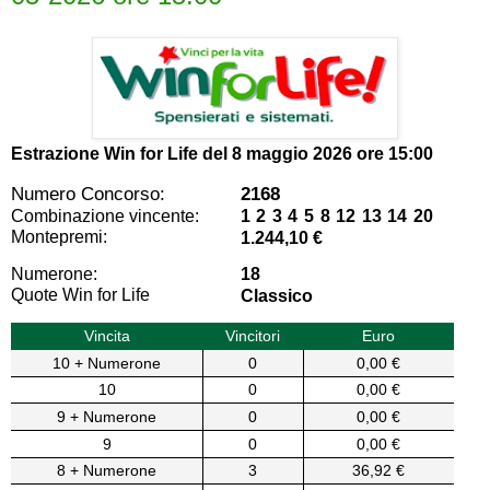
Estrazione Win for Life del
8 maggio 2026 ore 15:00
Numero Concorso:
2168
Combinazione vincente:
1 2 3 4 5 8 12 13 14 20
Montepremi:
1.244,10 €
Numerone:
18
Quote Win for Life
Classico
Vincita
Vincitori
Euro
10 + Numerone
0
0,00 €
10
0
0,00 €
9 + Numerone
0
0,00 €
9
0
0,00 €
8 + Numerone
3
36,92 €