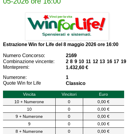
05-2026 ore 16:00
Estrazione Win for Life del
8 maggio 2026 ore 16:00
Numero Concorso:
2169
Combinazione vincente:
2 8 9 10 11 12 13 16 17 19
Montepremi:
1.432,60 €
Numerone:
1
Quote Win for Life
Classico
Vincita
Vincitori
Euro
10 + Numerone
0
0,00 €
10
0
0,00 €
9 + Numerone
0
0,00 €
9
0
0,00 €
8 + Numerone
0
0,00 €