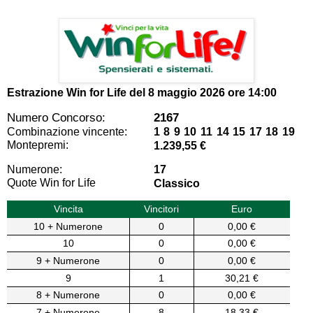
Estrazione Win for Life del
8 maggio 2026 ore 14:00
Numero Concorso:
2167
Combinazione vincente:
1 8 9 10 11 14 15 17 18 19
Montepremi:
1.239,55 €
Numerone:
17
Quote Win for Life
Classico
Vincita
Vincitori
Euro
10 + Numerone
0
0,00 €
10
0
0,00 €
9 + Numerone
0
0,00 €
9
1
30,21 €
8 + Numerone
0
0,00 €
7 + Numerone
8
18,33 €