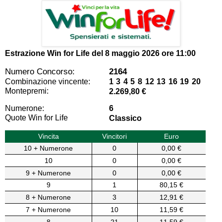
Estrazione Win for Life del
8 maggio 2026 ore 11:00
Numero Concorso:
2164
Combinazione vincente:
1 3 4 5 8 12 13 16 19 20
Montepremi:
2.269,80 €
Numerone:
6
Quote Win for Life
Classico
Vincita
Vincitori
Euro
10 + Numerone
0
0,00 €
10
0
0,00 €
9 + Numerone
0
0,00 €
9
1
80,15 €
8 + Numerone
3
12,91 €
7 + Numerone
10
11,59 €
8
21
11,59 €