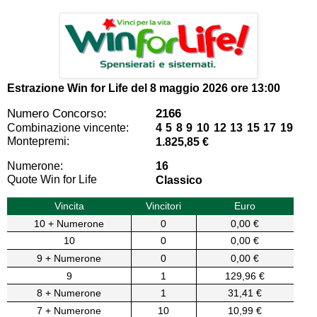
Estrazione Win for Life del
8 maggio 2026 ore 13:00
Numero Concorso:
2166
Combinazione vincente:
4 5 8 9 10 12 13 15 17 19
Montepremi:
1.825,85 €
Numerone:
16
Quote Win for Life
Classico
Vincita
Vincitori
Euro
10 + Numerone
0
0,00 €
10
0
0,00 €
9 + Numerone
0
0,00 €
9
1
129,96 €
8 + Numerone
1
31,41 €
7 + Numerone
10
10,99 €