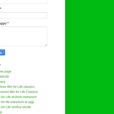
*
aggio
*
e
me page
blicità
vacy
hivio Win for Life classico
razioni Win for Life Classico
 for Life archivio estrazioni
 for life estrazioni di oggi
 for Life verifica vincite
al