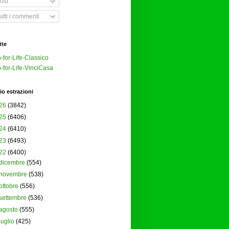
ost
tti i commenti
tte
-for-Life-Classico
-for-Life-VinciCasa
io estrazioni
26
(3842)
25
(6406)
24
(6410)
23
(6493)
22
(6400)
dicembre
(554)
novembre
(538)
ottobre
(556)
settembre
(536)
agosto
(555)
luglio
(425)