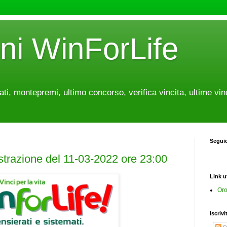
oni WinForLife
tati, montepremi, ultimo concorso, verifica vincita, ultime vin
Segui
estrazione del 11-03-2022 ore 23:00
Link ut
Oro
Iscrivi