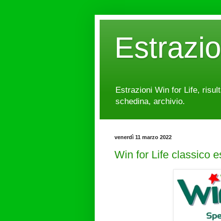
Estrazi
Estrazioni Win for Life, risul
schedina, archivio.
venerdì 11 marzo 2022
Win for Life classico 