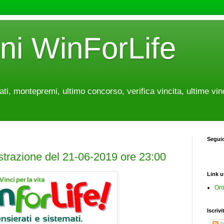
oni WinForLife
tati, montepremi, ultimo concorso, verifica vincita, ultime vin
Segui
estrazione del 21-06-2019 ore 23:00
Link ut
Oro
Iscrivi