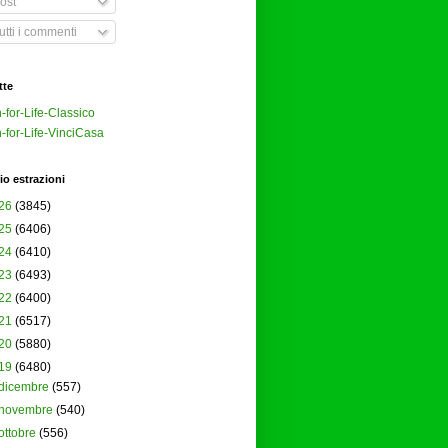
ost
tti i commenti
tte
-for-Life-Classico
-for-Life-VinciCasa
io estrazioni
26
(3845)
25
(6406)
24
(6410)
23
(6493)
22
(6400)
21
(6517)
20
(5880)
19
(6480)
dicembre
(557)
novembre
(540)
ottobre
(556)