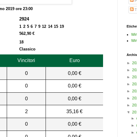
P
no 2019 ore 23:00
Tu
2924
1 2 5 6 7 9 12 14 15 19
Etiche
562,90 €
Win
Win
18
Classico
Archiv
Vincitori
Euro
►
20
►
20
0
0,00 €
►
20
►
20
0
0,00 €
►
20
0
0,00 €
►
20
►
20
2
35,16 €
▼
20
►
0
0,00 €
►
►
0
0,00 €