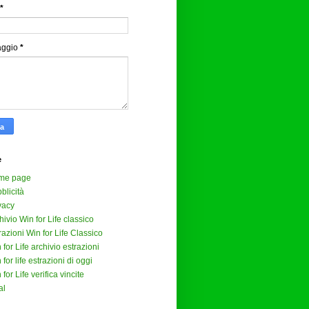
*
aggio
*
e
me page
blicità
vacy
hivio Win for Life classico
razioni Win for Life Classico
 for Life archivio estrazioni
 for life estrazioni di oggi
 for Life verifica vincite
al