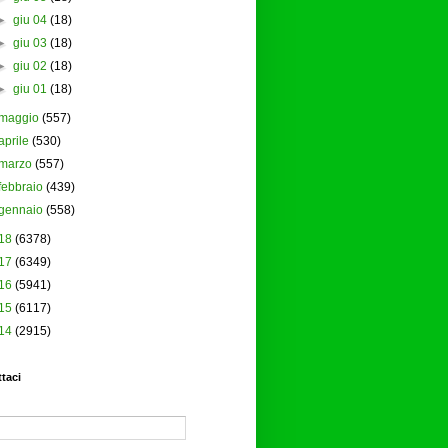
►
giu 04
(18)
►
giu 03
(18)
►
giu 02
(18)
►
giu 01
(18)
maggio
(557)
aprile
(530)
marzo
(557)
febbraio
(439)
gennaio
(558)
18
(6378)
17
(6349)
16
(5941)
15
(6117)
14
(2915)
taci