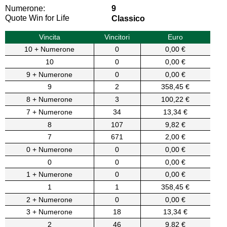
Numerone:
9
Quote Win for Life
Classico
Vincita
Vincitori
Euro
10 + Numerone
0
0,00 €
10
0
0,00 €
9 + Numerone
0
0,00 €
9
2
358,45 €
8 + Numerone
3
100,22 €
7 + Numerone
34
13,34 €
8
107
9,82 €
7
671
2,00 €
0 + Numerone
0
0,00 €
0
0
0,00 €
1 + Numerone
0
0,00 €
1
1
358,45 €
2 + Numerone
0
0,00 €
3 + Numerone
18
13,34 €
2
46
9,82 €