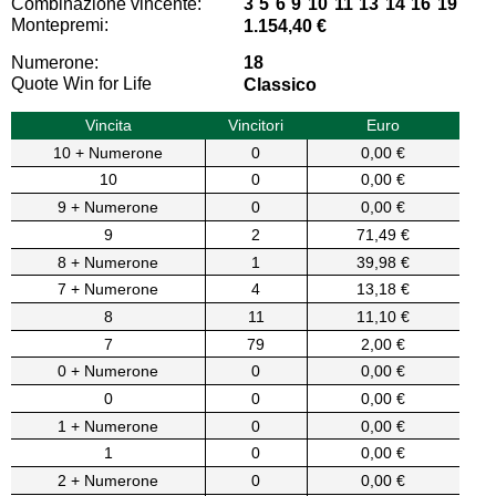
Combinazione vincente:
3 5 6 9 10 11 13 14 16 19
Montepremi:
1.154,40 €
Numerone:
18
Quote Win for Life
Classico
Vincita
Vincitori
Euro
10 + Numerone
0
0,00 €
10
0
0,00 €
9 + Numerone
0
0,00 €
9
2
71,49 €
8 + Numerone
1
39,98 €
7 + Numerone
4
13,18 €
8
11
11,10 €
7
79
2,00 €
0 + Numerone
0
0,00 €
0
0
0,00 €
1 + Numerone
0
0,00 €
1
0
0,00 €
2 + Numerone
0
0,00 €