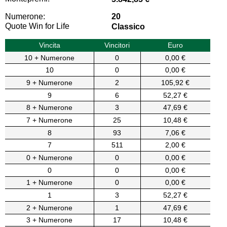
Numerone:
20
Quote Win for Life
Classico
Vincita
Vincitori
Euro
10 + Numerone
0
0,00 €
10
0
0,00 €
9 + Numerone
2
105,92 €
9
6
52,27 €
8 + Numerone
3
47,69 €
7 + Numerone
25
10,48 €
8
93
7,06 €
7
511
2,00 €
0 + Numerone
0
0,00 €
0
0
0,00 €
1 + Numerone
0
0,00 €
1
3
52,27 €
2 + Numerone
1
47,69 €
3 + Numerone
17
10,48 €