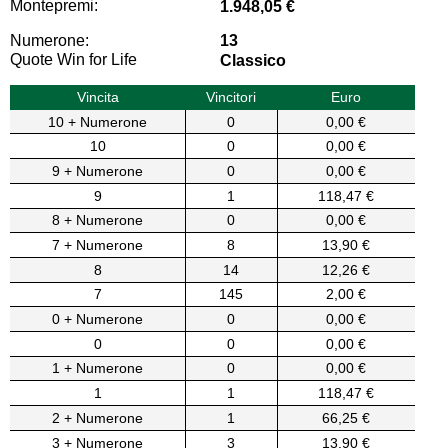
Montepremi:
1.948,05 €
Numerone:
13
Quote Win for Life
Classico
Vincita
Vincitori
Euro
10 + Numerone
0
0,00 €
10
0
0,00 €
9 + Numerone
0
0,00 €
9
1
118,47 €
8 + Numerone
0
0,00 €
7 + Numerone
8
13,90 €
8
14
12,26 €
7
145
2,00 €
0 + Numerone
0
0,00 €
0
0
0,00 €
1 + Numerone
0
0,00 €
1
1
118,47 €
2 + Numerone
1
66,25 €
3 + Numerone
3
13,90 €