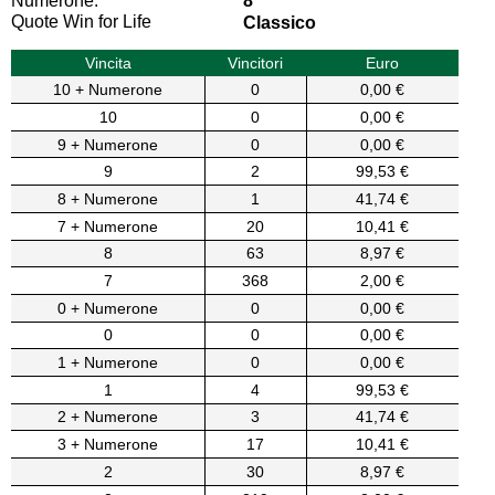
Numerone:
8
Quote Win for Life
Classico
Vincita
Vincitori
Euro
10 + Numerone
0
0,00 €
10
0
0,00 €
9 + Numerone
0
0,00 €
9
2
99,53 €
8 + Numerone
1
41,74 €
7 + Numerone
20
10,41 €
8
63
8,97 €
7
368
2,00 €
0 + Numerone
0
0,00 €
0
0
0,00 €
1 + Numerone
0
0,00 €
1
4
99,53 €
2 + Numerone
3
41,74 €
3 + Numerone
17
10,41 €
2
30
8,97 €