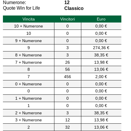
Numerone:
12
Quote Win for Life
Classico
Vincita
Vincitori
Euro
10 + Numerone
0
0,00 €
10
0
0,00 €
9 + Numerone
0
0,00 €
9
3
274,36 €
8 + Numerone
3
38,35 €
7 + Numerone
26
13,98 €
8
56
13,06 €
7
456
2,00 €
0 + Numerone
0
0,00 €
0
0
0,00 €
1 + Numerone
0
0,00 €
1
0
0,00 €
2 + Numerone
3
38,35 €
3 + Numerone
12
13,98 €
2
32
13,06 €