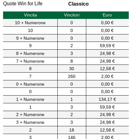
Quote Win for Life
Classico
Vincita
Vincitori
Euro
10 + Numerone
0
0,00 €
10
0
0,00 €
9 + Numerone
0
0,00 €
9
2
59,59 €
8 + Numerone
3
24,98 €
7 + Numerone
8
24,98 €
8
30
12,58 €
7
260
2,00 €
0 + Numerone
0
0,00 €
0
0
0,00 €
1 + Numerone
1
134,17 €
1
3
59,59 €
2 + Numerone
2
24,98 €
3 + Numerone
3
24,98 €
2
18
12,58 €
3
146
2,00 €