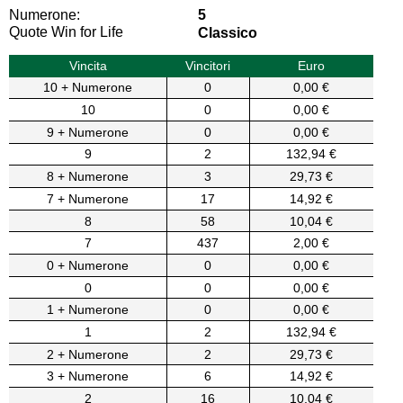
Numerone:
5
Quote Win for Life
Classico
Vincita
Vincitori
Euro
10 + Numerone
0
0,00 €
10
0
0,00 €
9 + Numerone
0
0,00 €
9
2
132,94 €
8 + Numerone
3
29,73 €
7 + Numerone
17
14,92 €
8
58
10,04 €
7
437
2,00 €
0 + Numerone
0
0,00 €
0
0
0,00 €
1 + Numerone
0
0,00 €
1
2
132,94 €
2 + Numerone
2
29,73 €
3 + Numerone
6
14,92 €
2
16
10,04 €