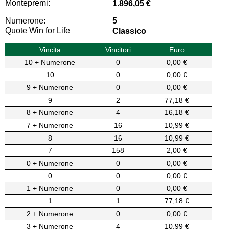
Montepremi:
1.896,05 €
Numerone:
5
Quote Win for Life
Classico
Vincita
Vincitori
Euro
10 + Numerone
0
0,00 €
10
0
0,00 €
9 + Numerone
0
0,00 €
9
2
77,18 €
8 + Numerone
4
16,18 €
7 + Numerone
16
10,99 €
8
16
10,99 €
7
158
2,00 €
0 + Numerone
0
0,00 €
0
0
0,00 €
1 + Numerone
0
0,00 €
1
1
77,18 €
2 + Numerone
0
0,00 €
3 + Numerone
4
10,99 €