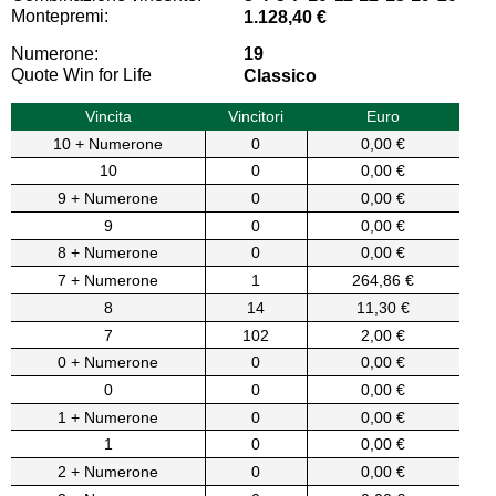
Montepremi:
1.128,40 €
Numerone:
19
Quote Win for Life
Classico
Vincita
Vincitori
Euro
10 + Numerone
0
0,00 €
10
0
0,00 €
9 + Numerone
0
0,00 €
9
0
0,00 €
8 + Numerone
0
0,00 €
7 + Numerone
1
264,86 €
8
14
11,30 €
7
102
2,00 €
0 + Numerone
0
0,00 €
0
0
0,00 €
1 + Numerone
0
0,00 €
1
0
0,00 €
2 + Numerone
0
0,00 €