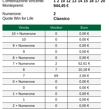
Combinazione vincente:
1 2 10 12 13 14 15 16 17 20
Montepremi:
944,45 €
Numerone:
2
Quote Win for Life
Classico
Vincita
Vincitori
Euro
10 + Numerone
0
0,00 €
10
0
0,00 €
9 + Numerone
0
0,00 €
9
0
0,00 €
8 + Numerone
0
0,00 €
7 + Numerone
2
52,61 €
8
7
10,18 €
7
69
2,00 €
0 + Numerone
0
0,00 €
0
0
0,00 €
1 + Numerone
0
0,00 €
1
0
0,00 €
2 + Numerone
0
0,00 €