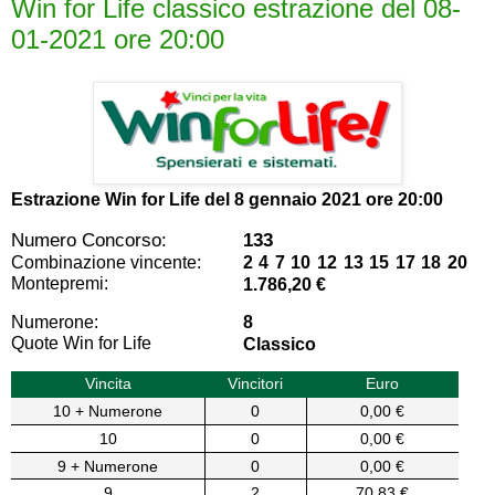
Win for Life classico estrazione del 08-
01-2021 ore 20:00
Estrazione Win for Life del
8 gennaio 2021 ore 20:00
Numero Concorso:
133
Combinazione vincente:
2 4 7 10 12 13 15 17 18 20
Montepremi:
1.786,20 €
Numerone:
8
Quote Win for Life
Classico
Vincita
Vincitori
Euro
10 + Numerone
0
0,00 €
10
0
0,00 €
9 + Numerone
0
0,00 €
9
2
70,83 €