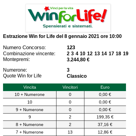
Estrazione Win for Life del
8 gennaio 2021 ore 10:00
Numero Concorso:
123
Combinazione vincente:
2 3 4 10 12 13 14 17 18 19
Montepremi:
3.244,80 €
Numerone:
3
Quote Win for Life
Classico
Vincita
Vincitori
Euro
10 + Numerone
0
0,00 €
10
0
0,00 €
9 + Numerone
0
0,00 €
9
2
199,35 €
8 + Numerone
2
37,16 €
7 + Numerone
13
12,86 €