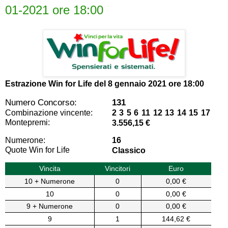
01-2021 ore 18:00
Estrazione Win for Life del
8 gennaio 2021 ore 18:00
Numero Concorso:
131
Combinazione vincente:
2 3 5 6 11 12 13 14 15 17
Montepremi:
3.556,15 €
Numerone:
16
Quote Win for Life
Classico
Vincita
Vincitori
Euro
10 + Numerone
0
0,00 €
10
0
0,00 €
9 + Numerone
0
0,00 €
9
1
144,62 €