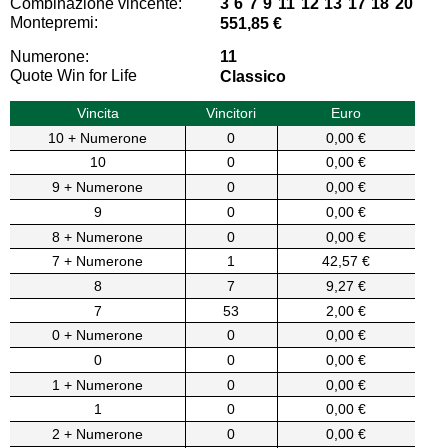
Combinazione vincente:
3 6 7 9 11 12 13 17 18 20
Montepremi:
551,85 €
Numerone:
11
Quote Win for Life
Classico
Vincita
Vincitori
Euro
10 + Numerone
0
0,00 €
10
0
0,00 €
9 + Numerone
0
0,00 €
9
0
0,00 €
8 + Numerone
0
0,00 €
7 + Numerone
1
42,57 €
8
7
9,27 €
7
53
2,00 €
0 + Numerone
0
0,00 €
0
0
0,00 €
1 + Numerone
0
0,00 €
1
0
0,00 €
2 + Numerone
0
0,00 €