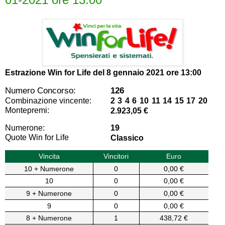
Estrazione Win for Life del
8 gennaio 2021 ore 13:00
Numero Concorso:
126
Combinazione vincente:
2 3 4 6 10 11 14 15 17 20
Montepremi:
2.923,05 €
Numerone:
19
Quote Win for Life
Classico
Vincita
Vincitori
Euro
10 + Numerone
0
0,00 €
10
0
0,00 €
9 + Numerone
0
0,00 €
9
0
0,00 €
8 + Numerone
1
438,72 €