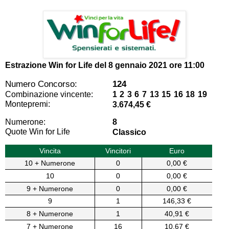
Estrazione Win for Life del
8 gennaio 2021 ore 11:00
Numero Concorso:
124
Combinazione vincente:
1 2 3 6 7 13 15 16 18 19
Montepremi:
3.674,45 €
Numerone:
8
Quote Win for Life
Classico
Vincita
Vincitori
Euro
10 + Numerone
0
0,00 €
10
0
0,00 €
9 + Numerone
0
0,00 €
9
1
146,33 €
8 + Numerone
1
40,91 €
7 + Numerone
16
10,67 €