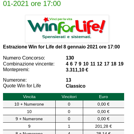
01-2021 ore 17:00
Estrazione Win for Life del
8 gennaio 2021 ore 17:00
Numero Concorso:
130
Combinazione vincente:
4 6 7 9 10 11 12 17 18 19
Montepremi:
3.311,10 €
Numerone:
13
Quote Win for Life
Classico
Vincita
Vincitori
Euro
10 + Numerone
0
0,00 €
10
0
0,00 €
9 + Numerone
0
0,00 €
9
1
201,28 €
8 + Numerone
4
28,14 €