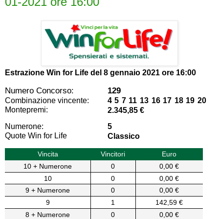
01-2021 ore 16:00
Estrazione Win for Life del
8 gennaio 2021 ore 16:00
Numero Concorso:
129
Combinazione vincente:
4 5 7 11 13 16 17 18 19 20
Montepremi:
2.345,85 €
Numerone:
5
Quote Win for Life
Classico
Vincita
Vincitori
Euro
10 + Numerone
0
0,00 €
10
0
0,00 €
9 + Numerone
0
0,00 €
9
1
142,59 €
8 + Numerone
0
0,00 €