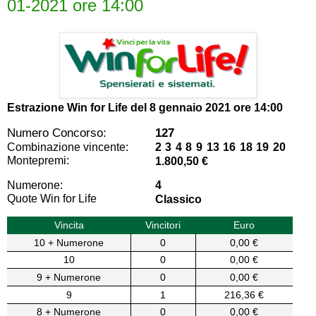
01-2021 ore 14:00
Estrazione Win for Life del
8 gennaio 2021 ore 14:00
Numero Concorso:
127
Combinazione vincente:
2 3 4 8 9 13 16 18 19 20
Montepremi:
1.800,50 €
Numerone:
4
Quote Win for Life
Classico
Vincita
Vincitori
Euro
10 + Numerone
0
0,00 €
10
0
0,00 €
9 + Numerone
0
0,00 €
9
1
216,36 €
8 + Numerone
0
0,00 €