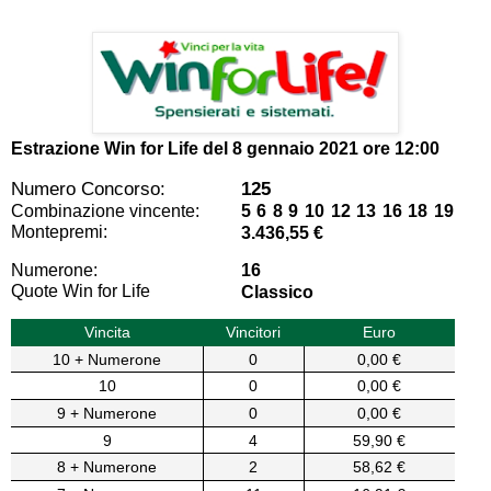
Estrazione Win for Life del
8 gennaio 2021 ore 12:00
Numero Concorso:
125
Combinazione vincente:
5 6 8 9 10 12 13 16 18 19
Montepremi:
3.436,55 €
Numerone:
16
Quote Win for Life
Classico
Vincita
Vincitori
Euro
10 + Numerone
0
0,00 €
10
0
0,00 €
9 + Numerone
0
0,00 €
9
4
59,90 €
8 + Numerone
2
58,62 €