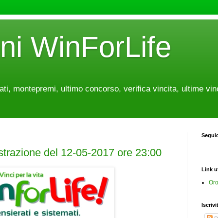
oni WinForLife
tati, montepremi, ultimo concorso, verifica vincita, ultime vin
Segui
estrazione del 12-05-2017 ore 23:00
Link ut
Oro
Iscrivi