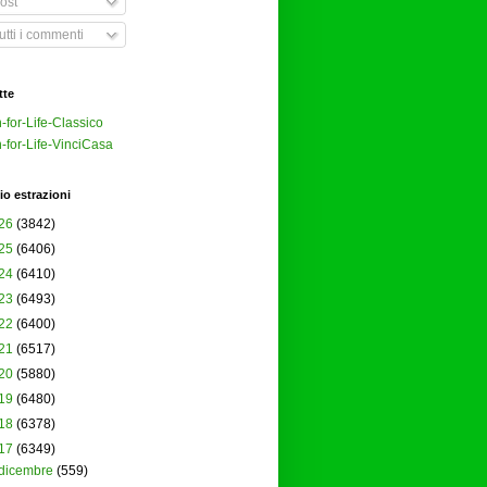
ost
tti i commenti
tte
-for-Life-Classico
-for-Life-VinciCasa
io estrazioni
26
(3842)
25
(6406)
24
(6410)
23
(6493)
22
(6400)
21
(6517)
20
(5880)
19
(6480)
18
(6378)
17
(6349)
dicembre
(559)