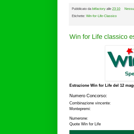
Pubblicato da
bitfactory
alle
23:10
Nessu
Etichette:
Win-for-Life-Classico
Win for Life classico 
Estrazione Win for Life del
12 magg
Numero Concorso:
Combinazione vincente:
Montepremi:
Numerone:
Quote Win for Life