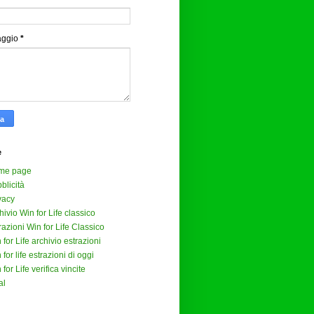
aggio
*
e
me page
blicità
vacy
hivio Win for Life classico
razioni Win for Life Classico
 for Life archivio estrazioni
 for life estrazioni di oggi
 for Life verifica vincite
al