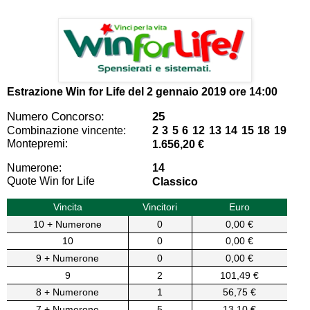
Estrazione Win for Life del
2 gennaio 2019 ore 14:00
Numero Concorso:
25
Combinazione vincente:
2 3 5 6 12 13 14 15 18 19
Montepremi:
1.656,20 €
Numerone:
14
Quote Win for Life
Classico
Vincita
Vincitori
Euro
10 + Numerone
0
0,00 €
10
0
0,00 €
9 + Numerone
0
0,00 €
9
2
101,49 €
8 + Numerone
1
56,75 €
7 + Numerone
5
13,10 €