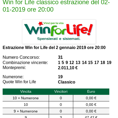
Win for Life classico estrazione del 02-
01-2019 ore 20:00
Estrazione Win for Life del
2 gennaio 2019 ore 20:00
Numero Concorso:
31
Combinazione vincente:
1 5 9 12 13 14 15 17 18 19
Montepremi:
2.011,10 €
Numerone:
19
Quote Win for Life
Classico
Vincita
Vincitori
Euro
10 + Numerone
0
0,00 €
10
0
0,00 €
9 + Numerone
0
0,00 €
9
3
47,42 €