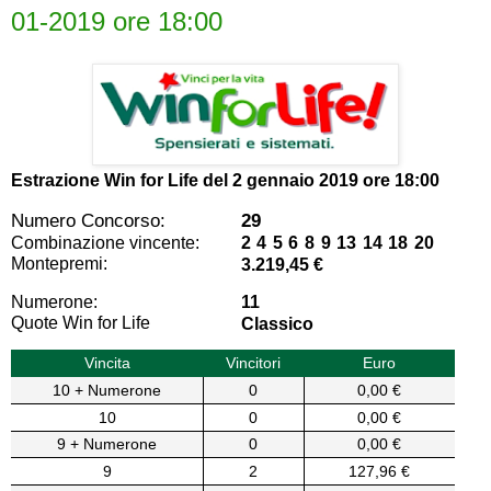
01-2019 ore 18:00
Estrazione Win for Life del
2 gennaio 2019 ore 18:00
Numero Concorso:
29
Combinazione vincente:
2 4 5 6 8 9 13 14 18 20
Montepremi:
3.219,45 €
Numerone:
11
Quote Win for Life
Classico
Vincita
Vincitori
Euro
10 + Numerone
0
0,00 €
10
0
0,00 €
9 + Numerone
0
0,00 €
9
2
127,96 €