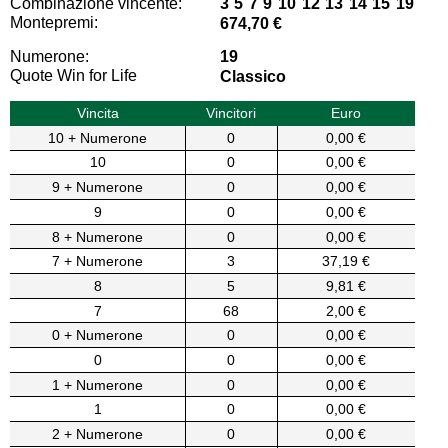
Combinazione vincente:
3 5 7 9 10 12 13 14 15 19
Montepremi:
674,70 €
Numerone:
19
Quote Win for Life
Classico
Vincita
Vincitori
Euro
10 + Numerone
0
0,00 €
10
0
0,00 €
9 + Numerone
0
0,00 €
9
0
0,00 €
8 + Numerone
0
0,00 €
7 + Numerone
3
37,19 €
8
5
9,81 €
7
68
2,00 €
0 + Numerone
0
0,00 €
0
0
0,00 €
1 + Numerone
0
0,00 €
1
0
0,00 €
2 + Numerone
0
0,00 €