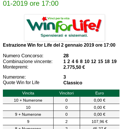
01-2019 ore 17:00
Estrazione Win for Life del
2 gennaio 2019 ore 17:00
Numero Concorso:
28
Combinazione vincente:
1 2 4 6 8 10 12 15 18 19
Montepremi:
2.775,50 €
Numerone:
3
Quote Win for Life
Classico
Vincita
Vincitori
Euro
10 + Numerone
0
0,00 €
10
0
0,00 €
9 + Numerone
0
0,00 €
9
2
107,96 €
8 + Numerone
2
45,27 €