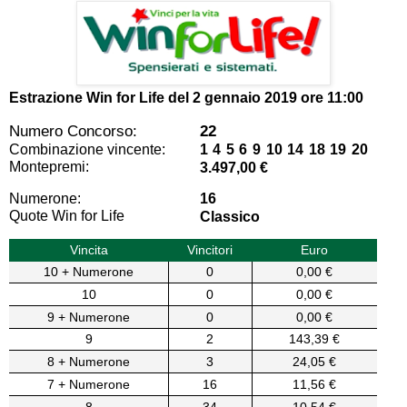
Estrazione Win for Life del
2 gennaio 2019 ore 11:00
Numero Concorso:
22
Combinazione vincente:
1 4 5 6 9 10 14 18 19 20
Montepremi:
3.497,00 €
Numerone:
16
Quote Win for Life
Classico
Vincita
Vincitori
Euro
10 + Numerone
0
0,00 €
10
0
0,00 €
9 + Numerone
0
0,00 €
9
2
143,39 €
8 + Numerone
3
24,05 €
7 + Numerone
16
11,56 €
8
34
10,54 €