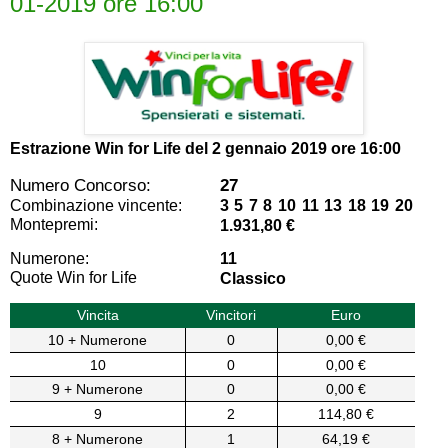
01-2019 ore 16:00
Estrazione Win for Life del
2 gennaio 2019 ore 16:00
Numero Concorso:
27
Combinazione vincente:
3 5 7 8 10 11 13 18 19 20
Montepremi:
1.931,80 €
Numerone:
11
Quote Win for Life
Classico
Vincita
Vincitori
Euro
10 + Numerone
0
0,00 €
10
0
0,00 €
9 + Numerone
0
0,00 €
9
2
114,80 €
8 + Numerone
1
64,19 €