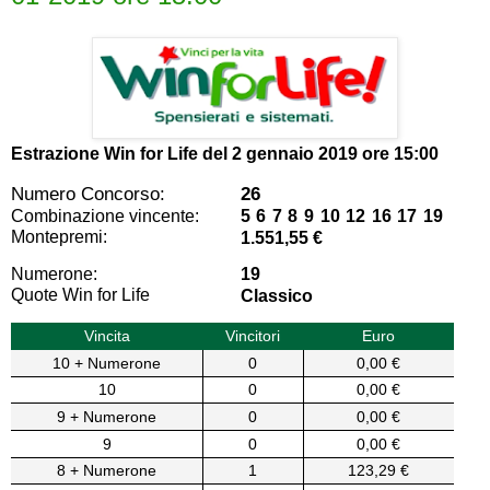
Estrazione Win for Life del
2 gennaio 2019 ore 15:00
Numero Concorso:
26
Combinazione vincente:
5 6 7 8 9 10 12 16 17 19
Montepremi:
1.551,55 €
Numerone:
19
Quote Win for Life
Classico
Vincita
Vincitori
Euro
10 + Numerone
0
0,00 €
10
0
0,00 €
9 + Numerone
0
0,00 €
9
0
0,00 €
8 + Numerone
1
123,29 €