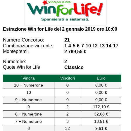
Estrazione Win for Life del
2 gennaio 2019 ore 10:00
Numero Concorso:
21
Combinazione vincente:
1 4 5 6 7 10 12 13 14 17
Montepremi:
2.799,55 €
Numerone:
2
Quote Win for Life
Classico
Vincita
Vincitori
Euro
10 + Numerone
0
0,00 €
10
0
0,00 €
9 + Numerone
0
0,00 €
9
2
172,10 €
8 + Numerone
2
32,08 €
7 + Numerone
8
18,51 €
8
32
9,61 €