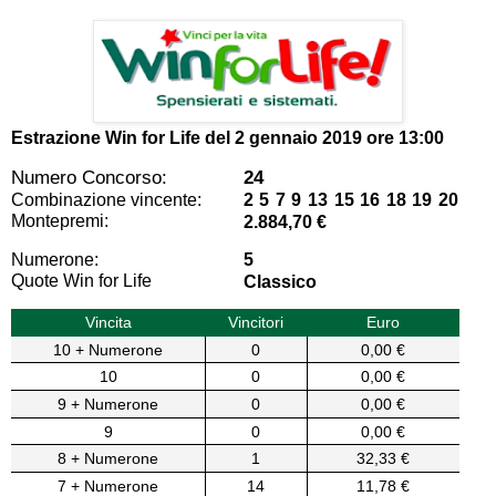
Estrazione Win for Life del
2 gennaio 2019 ore 13:00
Numero Concorso:
24
Combinazione vincente:
2 5 7 9 13 15 16 18 19 20
Montepremi:
2.884,70 €
Numerone:
5
Quote Win for Life
Classico
Vincita
Vincitori
Euro
10 + Numerone
0
0,00 €
10
0
0,00 €
9 + Numerone
0
0,00 €
9
0
0,00 €
8 + Numerone
1
32,33 €
7 + Numerone
14
11,78 €