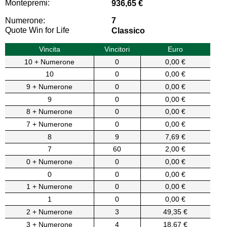
Montepremi:
936,65 €
Numerone:
7
Quote Win for Life
Classico
Vincita
Vincitori
Euro
10 + Numerone
0
0,00 €
10
0
0,00 €
9 + Numerone
0
0,00 €
9
0
0,00 €
8 + Numerone
0
0,00 €
7 + Numerone
0
0,00 €
8
9
7,69 €
7
60
2,00 €
0 + Numerone
0
0,00 €
0
0
0,00 €
1 + Numerone
0
0,00 €
1
0
0,00 €
2 + Numerone
3
49,35 €
3 + Numerone
4
18,67 €