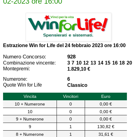
02-2023 ore 16:00
Estrazione Win for Life del
24 febbraio 2023 ore 16:00
Numero Concorso:
928
Combinazione vincente:
3 7 10 12 13 14 15 16 18 20
Montepremi:
1.829,10 €
Numerone:
6
Quote Win for Life
Classico
Vincita
Vincitori
Euro
10 + Numerone
0
0,00 €
10
0
0,00 €
9 + Numerone
0
0,00 €
9
1
130,82 €
8 + Numerone
1
31,61 €