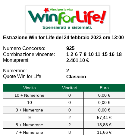
Estrazione Win for Life del
24 febbraio 2023 ore 13:00
Numero Concorso:
925
Combinazione vincente:
1 2 6 7 8 10 11 15 16 18
Montepremi:
2.401,10 €
Numerone:
2
Quote Win for Life
Classico
Vincita
Vincitori
Euro
10 + Numerone
0
0,00 €
10
0
0,00 €
9 + Numerone
0
0,00 €
9
2
57,44 €
8 + Numerone
2
13,88 €
7 + Numerone
8
11,66 €