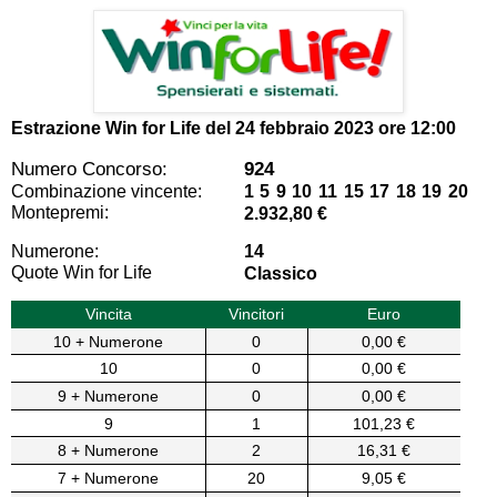
Estrazione Win for Life del
24 febbraio 2023 ore 12:00
Numero Concorso:
924
Combinazione vincente:
1 5 9 10 11 15 17 18 19 20
Montepremi:
2.932,80 €
Numerone:
14
Quote Win for Life
Classico
Vincita
Vincitori
Euro
10 + Numerone
0
0,00 €
10
0
0,00 €
9 + Numerone
0
0,00 €
9
1
101,23 €
8 + Numerone
2
16,31 €
7 + Numerone
20
9,05 €