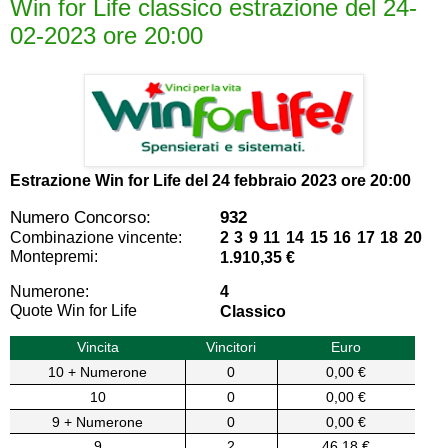
Win for Life classico estrazione del 24-
02-2023 ore 20:00
Estrazione Win for Life del
24 febbraio 2023 ore 20:00
Numero Concorso:
932
Combinazione vincente:
2 3 9 11 14 15 16 17 18 20
Montepremi:
1.910,35 €
Numerone:
4
Quote Win for Life
Classico
Vincita
Vincitori
Euro
10 + Numerone
0
0,00 €
10
0
0,00 €
9 + Numerone
0
0,00 €
9
2
46,18 €