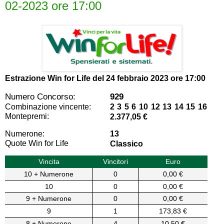
02-2023 ore 17:00
Estrazione Win for Life del
24 febbraio 2023 ore 17:00
Numero Concorso:
929
Combinazione vincente:
2 3 5 6 10 12 13 14 15 16
Montepremi:
2.377,05 €
Numerone:
13
Quote Win for Life
Classico
Vincita
Vincitori
Euro
10 + Numerone
0
0,00 €
10
0
0,00 €
9 + Numerone
0
0,00 €
9
1
173,83 €
8 + Numerone
4
10,50 €