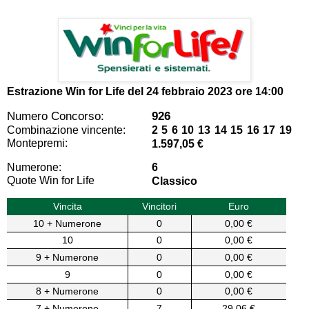
Estrazione Win for Life del
24 febbraio 2023 ore 14:00
Numero Concorso:
926
Combinazione vincente:
2 5 6 10 13 14 15 16 17 19
Montepremi:
1.597,05 €
Numerone:
6
Quote Win for Life
Classico
Vincita
Vincitori
Euro
10 + Numerone
0
0,00 €
10
0
0,00 €
9 + Numerone
0
0,00 €
9
0
0,00 €
8 + Numerone
0
0,00 €
7 + Numerone
7
29,06 €