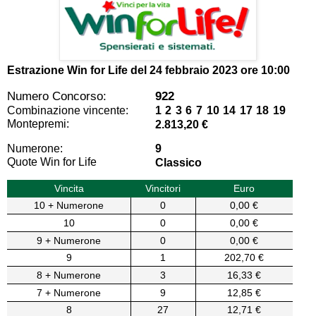
Estrazione Win for Life del
24 febbraio 2023 ore 10:00
Numero Concorso:
922
Combinazione vincente:
1 2 3 6 7 10 14 17 18 19
Montepremi:
2.813,20 €
Numerone:
9
Quote Win for Life
Classico
Vincita
Vincitori
Euro
10 + Numerone
0
0,00 €
10
0
0,00 €
9 + Numerone
0
0,00 €
9
1
202,70 €
8 + Numerone
3
16,33 €
7 + Numerone
9
12,85 €
8
27
12,71 €