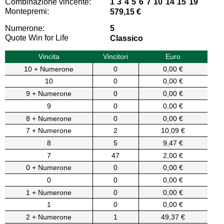
Combinazione vincente:
1 3 4 5 6 7 10 14 15 19
Montepremi:
579,15 €
Numerone:
5
Quote Win for Life
Classico
Vincita
Vincitori
Euro
10 + Numerone
0
0,00 €
10
0
0,00 €
9 + Numerone
0
0,00 €
9
0
0,00 €
8 + Numerone
0
0,00 €
7 + Numerone
2
10,09 €
8
5
9,47 €
7
47
2,00 €
0 + Numerone
0
0,00 €
0
0
0,00 €
1 + Numerone
0
0,00 €
1
0
0,00 €
2 + Numerone
1
49,37 €