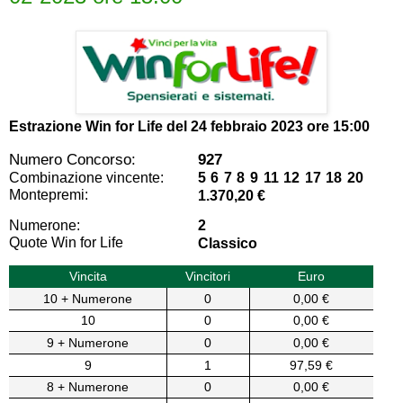
Estrazione Win for Life del
24 febbraio 2023 ore 15:00
Numero Concorso:
927
Combinazione vincente:
5 6 7 8 9 11 12 17 18 20
Montepremi:
1.370,20 €
Numerone:
2
Quote Win for Life
Classico
Vincita
Vincitori
Euro
10 + Numerone
0
0,00 €
10
0
0,00 €
9 + Numerone
0
0,00 €
9
1
97,59 €
8 + Numerone
0
0,00 €