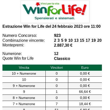
Estrazione Win for Life del
24 febbraio 2023 ore 11:00
Numero Concorso:
923
Combinazione vincente:
2 3 5 9 10 13 15 17 19 20
Montepremi:
2.887,30 €
Numerone:
12
Quote Win for Life
Classico
Vincita
Vincitori
Euro
10 + Numerone
0
0,00 €
10
0
0,00 €
9 + Numerone
0
0,00 €
9
1
66,64 €
8 + Numerone
0
0,00 €
7 + Numerone
7
18,44 €
8
51
6,80 €