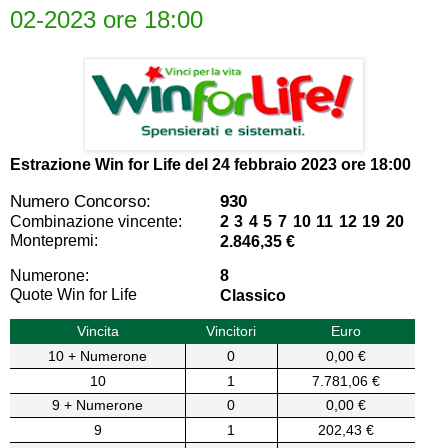
02-2023 ore 18:00
Estrazione Win for Life del
24 febbraio 2023 ore 18:00
Numero Concorso:
930
Combinazione vincente:
2 3 4 5 7 10 11 12 19 20
Montepremi:
2.846,35 €
Numerone:
8
Quote Win for Life
Classico
Vincita
Vincitori
Euro
10 + Numerone
0
0,00 €
10
1
7.781,06 €
9 + Numerone
0
0,00 €
9
1
202,43 €